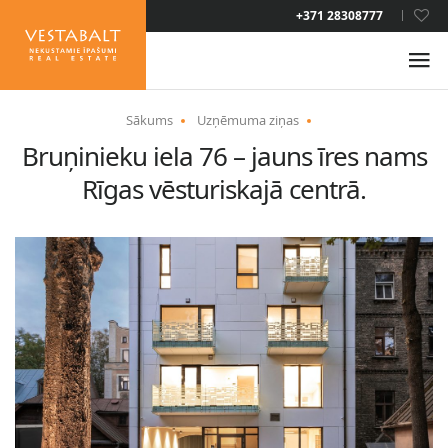
LAT
+371 28308777
RUS
ENG
Sākums
Uzņēmuma ziņas
Bruņinieku iela 76 – jauns īres nams
PAR MUMS
Rīgas vēsturiskajā centrā.
JAUNUMI
ĪPAŠUMI
PAKALPOJUMI
UZTURĒŠANĀS ATĻAUJA
KONTAKTI