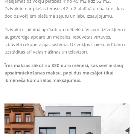
Pieejamās dzīvokļu platības ir no 45 m2 līdz 52 m2.
Dzīvokļiem ir plašas terases 42 m2 platībā un balkoni, kas
dod dzīvokļiem plašuma sajūtu un labu izsauļojumu.
Dzīvokļi ir pilnībā aprīkoti un mēbelēti. Visiem dzīvokļiem ir
augstvērtīga apdare un mēbeles, iebūvētas virtuves,
izbūvēta rekuperācijas sistēma. Dzīvokļos īrnieku ērtībām ir
uzstādītas arī veļasmašīnas un televizori.
Īres maksas sākot no 830 euro mēnesī, kas sevī iekļauj
apsaimniekošanas maksu, papildus maksājot tikai
ikmēneša komunālos maksājumus.