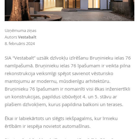
Uzņēmuma ziņas
Autors
Vestabalt
8. februāris 2024
SIA “Vestabalt” uzsāk dzīvokļu izīrēšanu Bruņinieku ielas 76
namīpašumā. Bruņinieku ielas 76 īpašumam ir veikta pilna
rekonstrukcija veiksmīgi spējot savienot vēsturisko
mantojumu ar modernu, mūsdienīgu arhitektūru.
Bruņinieku 76 īpašumam ir nomainīti visi ēkas inženiertīkli
un konstrukcijas, papildus izbūvējot 4. un 5. stāvu ar
plašiem dzīvokļiem, kurus papildina balkoni un terases.
Ēkai ir labiekārtots un slēgts iekšpagalms, kur īrnieku
ērtībām ir iespēja novietot automašīnas.