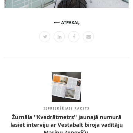
ATPAKAĻ
IEPRIEKŠĒJAIS RAKSTS
Žurnāla ''Kvadrātmetrs'' jaunajā numurā
lasiet interviju ar Vestabalt biroja vadītāju
Marinu Zenoviču.