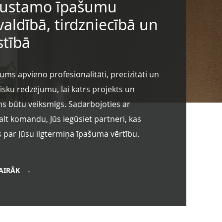
ustamo īpašumu
valdībā, tirdzniecībā un
stībā
s apvieno profesionalitāti, precizitāti un
isku redzējumu, lai katrs projekts un
ms būtu veiksmīgs. Sadarbojoties ar
lt komandu, Jūs iegūsiet partneri, kas
 par Jūsu ilgtermiņa īpašuma vērtību.
VAIRĀK