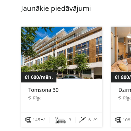
Jaunākie piedāvājumi
€1 600/mēn.
€1 800
Tomsona 30
Dzir
Rīga
Rīg
145
3
6 ./9
108
2
m