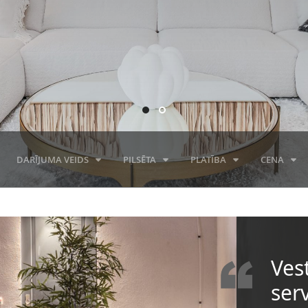
DARĪJUMA VEIDS
PILSĒTA
PLATĪBA
CENA
Ves
ser