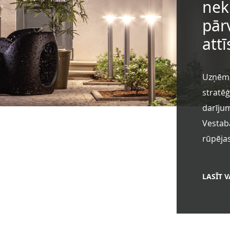
nek
pār
attī
Uzņēmum
stratēģ
darīju
Vestaba
rūpējas
LASĪT 