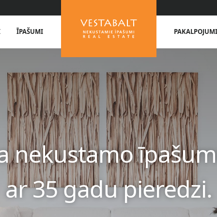
I
ĪPAŠUMI
PAKALPOJUM
sa nekustamo īpašum
ar 35 gadu pieredzi.