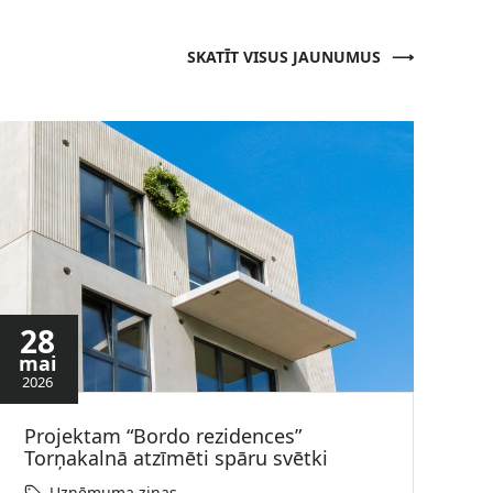
SKATĪT VISUS JAUNUMUS
28
mai
2026
Projektam “Bordo rezidences”
Torņakalnā atzīmēti spāru svētki