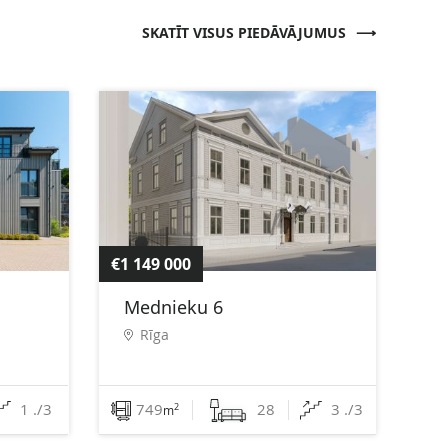
SKATĪT VISUS PIEDĀVĀJUMUS
€1 149 000
Mednieku 6
Rīga
1 ./3
749
28
3 ./3
2
m