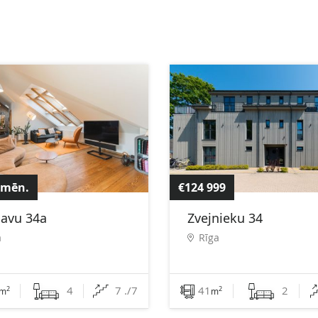
/mēn.
€124 999
navu 34a
Zvejnieku 34
a
Rīga
4
7 ./7
41
2
2
2
m
m