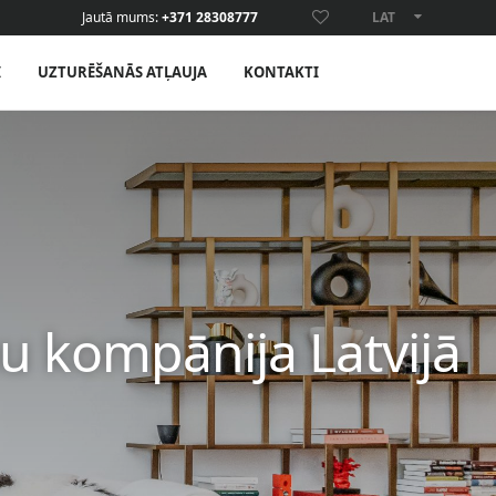
Jautā mums:
+371 28308777
LAT
ENG
I
UZTURĒŠANĀS ATĻAUJA
KONTAKTI
u kompānija Latvijā