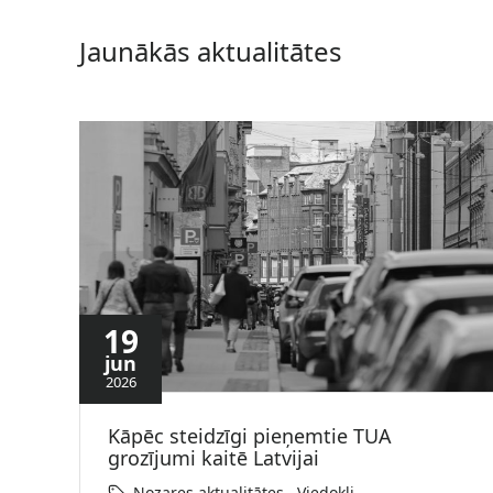
Jaunākās aktualitātes
19
jun
2026
Kāpēc steidzīgi pieņemtie TUA
grozījumi kaitē Latvijai