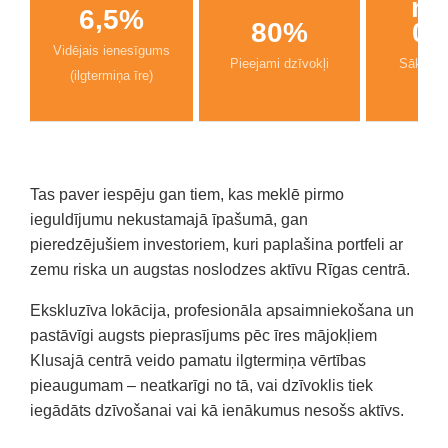
no
6,5%
80%
00
Vidējais ienesīgums
Pieejami dzīvokļi
Sākuma 
(ilgtermiņa īre)
22,
Tas paver iespēju gan tiem, kas meklē pirmo
ieguldījumu nekustamajā īpašumā, gan
pieredzējušiem investoriem, kuri paplašina portfeli ar
zemu riska un augstas noslodzes aktīvu Rīgas centrā.
Ekskluzīva lokācija, profesionāla apsaimniekošana un
pastāvīgi augsts pieprasījums pēc īres mājokļiem
Klusajā centrā veido pamatu ilgtermiņa vērtības
pieaugumam – neatkarīgi no tā, vai dzīvoklis tiek
iegādāts dzīvošanai vai kā ienākumus nesošs aktīvs.