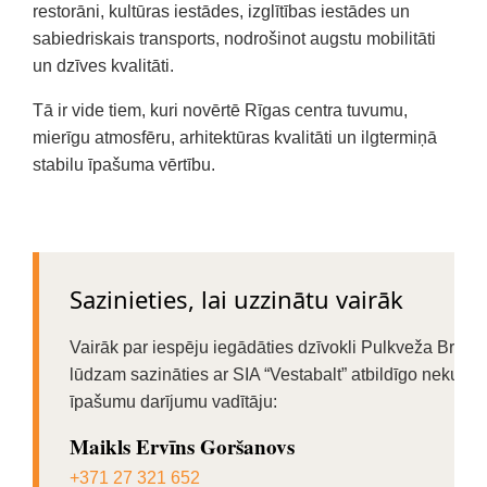
restorāni, kultūras iestādes, izglītības iestādes un
sabiedriskais transports, nodrošinot augstu mobilitāti
un dzīves kvalitāti.
Tā ir vide tiem, kuri novērtē Rīgas centra tuvumu,
mierīgu atmosfēru, arhitektūras kvalitāti un ilgtermiņā
stabilu īpašuma vērtību.
Sazinieties, lai uzzinātu vairāk
Vairāk par iespēju iegādāties dzīvokli Pulkveža Brieža
lūdzam sazināties ar SIA “Vestabalt” atbildīgo nekust
īpašumu darījumu vadītāju:
Maikls Ervīns Goršanovs
+371 27 321 652