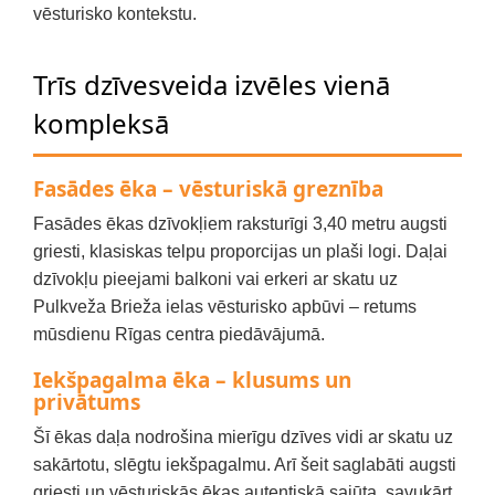
vēsturisko kontekstu.
Trīs dzīvesveida izvēles vienā
kompleksā
Fasādes ēka – vēsturiskā greznība
Fasādes ēkas dzīvokļiem raksturīgi 3,40 metru augsti
griesti, klasiskas telpu proporcijas un plaši logi. Daļai
dzīvokļu pieejami balkoni vai erkeri ar skatu uz
Pulkveža Brieža ielas vēsturisko apbūvi – retums
mūsdienu Rīgas centra piedāvājumā.
Iekšpagalma ēka – klusums un
privātums
Šī ēkas daļa nodrošina mierīgu dzīves vidi ar skatu uz
sakārtotu, slēgtu iekšpagalmu. Arī šeit saglabāti augsti
griesti un vēsturiskās ēkas autentiskā sajūta, savukārt