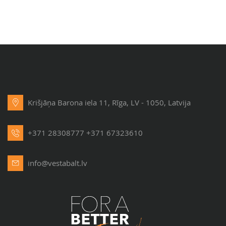
Krišjāņa Barona iela 11, Rīga, LV - 1050, Latvija
+371 28308777
+371 67323610
info@vestabalt.lv