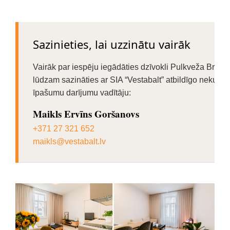
Sazinieties, lai uzzinātu vairāk
Vairāk par iespēju iegādāties dzīvokli Pulkveža Brieža
lūdzam sazināties ar SIA “Vestabalt” atbildīgo nekust
īpašumu darījumu vadītāju:
Maikls Ervīns Goršanovs
+371 27 321 652
maikls@vestabalt.lv