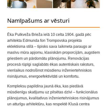
Namīpašums ar vēsturi
Ēka Pulkveža Brieža ielā 10 celta 1904. gadā pēc
arhitekta Edmunda fon Trompovska projekta
eklektisma stilā – tipisks sava laikmeta paraugs ar
masīvu mūra apjomu, klasiskām proporcijām, augstiem
griestiem un pārdomātu plānojumu. Renovācijas
procesā rūpīgi saglabāts ēkas autentiskais raksturs,
vienlaikus nodrošinot mūsdienu inženiertehniskos
risinājumus, energoefektivitāti un komfortu.
Kompleksu papildina jaunā ēka, kas piedāvā
mūsdienīgu skatījumu uz pilsētas dzīvi – funkcionālus
plānojumus, kvalitatīvus inženiertehniskos risinājumus
un atturīgu arhitektūru, kas respektē Klusā centra