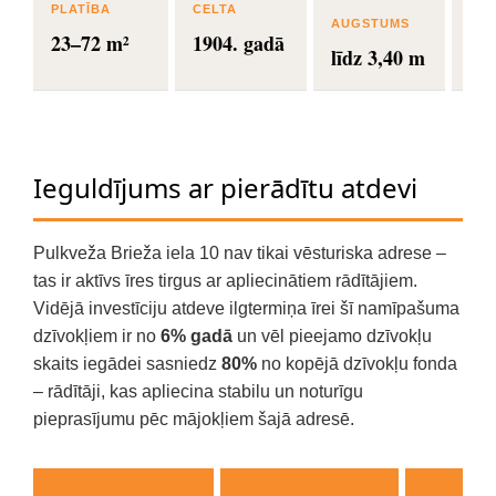
PLATĪBA
CELTA
LIF
AUGSTUMS
23–72 m²
1904. gadā
K
līdz 3,40 m
Ieguldījums ar pierādītu atdevi
Pulkveža Brieža iela 10 nav tikai vēsturiska adrese –
tas ir aktīvs īres tirgus ar apliecinātiem rādītājiem.
Vidējā investīciju atdeve ilgtermiņa īrei šī namīpašuma
dzīvokļiem ir no
6% gadā
un vēl pieejamo dzīvokļu
skaits iegādei sasniedz
80%
no kopējā dzīvokļu fonda
– rādītāji, kas apliecina stabilu un noturīgu
pieprasījumu pēc mājokļiem šajā adresē.