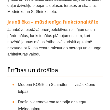
daļai dzīvokļu pieejamas plašas terases ar skatu uz
Mednieku un Strēlnieku ielu.
Jaunā ēka – mūsdienīga funkcionalitāte
Jaunbūve piedāvā energoefektīvus risinājumus un
pārdomātus, funkcionālus plānojumus tiem, kuri
novērtē jaunas mājas ērtības vēsturiskā apkaimē –
nezaudējot Klusā centra raksturīgo mērogu un atturīgo
arhitektūras valodu.
Ērtības un drošība
Moderni KONE un Schindler lifti visās kāpņu
telpās
Droša, videonovērotā teritorija ar slēgtu
iekšpagalmu