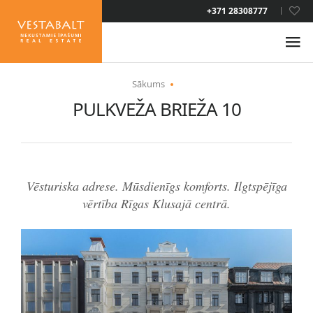
LAT
+371 28308777
RUS
ENG
Sākums
PULKVEŽA BRIEŽA 10
PAR MUMS
JAUNUMI
Vēsturiska adrese. Mūsdienīgs komforts. Ilgtspējīga
ĪPAŠUMI
vērtība Rīgas Klusajā centrā.
PAKALPOJUMI
UZTURĒŠANĀS ATĻAUJA
KONTAKTI