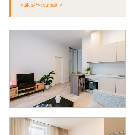
maikls@vestabalt.lv