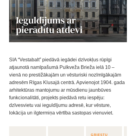
SIA “Vestabalt” piedāvā iegādei dzīvokļus rūpīgi
atjaunotā namīpašumā Pulkveža Brieža ielā 10 –
vienā no prestižākajām un vēsturiski nozīmīgākajām
adresēm Rīgas Klusajā centrā. Apvienojot 1904. gada
arhitektūras mantojumu ar mūsdienu jaunbūves
funkcionalitāti, projekts piedāvā retu iespēju:
dzīvesvietu vai ieguldījumu adresē, kur vēsture,
lokācija un ilgtermiņa vērtība sastopas vienuviet.
GRIESTU