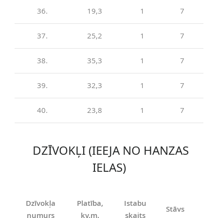
36.
19,3
1
7
37.
25,2
1
7
5
38.
35,3
1
7
39.
32,3
1
7
40.
23,8
1
7
DZĪVOKĻI (IEEJA NO HANZAS
IELAS)
Dzīvokļa
Platība,
Istabu
Stāvs
Pie
numurs
kv.m.
skaits