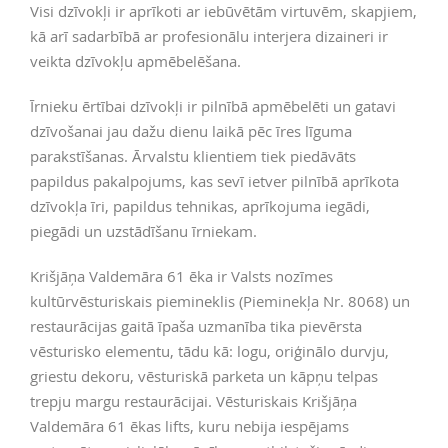
Visi dzīvokļi ir aprīkoti ar iebūvētām virtuvēm, skapjiem,
kā arī sadarbībā ar profesionālu interjera dizaineri ir
veikta dzīvokļu apmēbelēšana.
Īrnieku ērtībai dzīvokļi ir pilnībā apmēbelēti un gatavi
dzīvošanai jau dažu dienu laikā pēc īres līguma
parakstīšanas. Ārvalstu klientiem tiek piedāvāts
papildus pakalpojums, kas sevī ietver pilnībā aprīkota
dzīvokļa īri, papildus tehnikas, aprīkojuma iegādi,
piegādi un uzstādīšanu īrniekam.
Krišjāņa Valdemāra 61 ēka ir Valsts nozīmes
kultūrvēsturiskais piemineklis (Pieminekļa Nr. 8068) un
restaurācijas gaitā īpaša uzmanība tika pievērsta
vēsturisko elementu, tādu kā: logu, oriģinālo durvju,
griestu dekoru, vēsturiskā parketa un kāpņu telpas
trepju margu restaurācijai. Vēsturiskais Krišjāņa
Valdemāra 61 ēkas lifts, kuru nebija iespējams