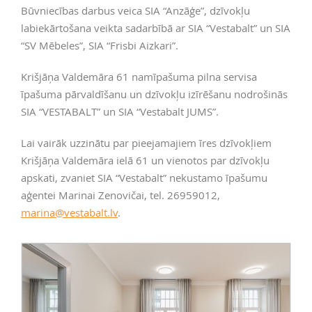
Būvniecības darbus veica SIA “Anzāģe”, dzīvokļu
labiekārtošana veikta sadarbībā ar SIA “Vestabalt” un SIA
“SV Mēbeles”, SIA “Frisbi Aizkari”.
Krišjāņa Valdemāra 61 namīpašuma pilna servisa
īpašuma pārvaldīšanu un dzīvokļu izīrēšanu nodrošinās
SIA “VESTABALT” un SIA “Vestabalt JUMS”.
Lai vairāk uzzinātu par pieejamajiem īres dzīvokļiem
Krišjāņa Valdemāra ielā 61 un vienotos par dzīvokļu
apskati, zvaniet SIA “Vestabalt” nekustamo īpašumu
aģentei Marinai Zenovičai, tel. 26959012,
marina@vestabalt.lv
.