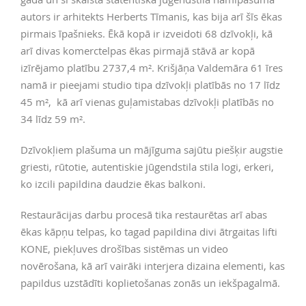
autors ir arhitekts Herberts Tīmanis, kas bija arī šīs ēkas
pirmais īpašnieks. Ēkā kopā ir izveidoti 68 dzīvokļi, kā
arī divas komerctelpas ēkas pirmajā stāvā ar kopā
izīrējamo platību 2737,4
m²
. Krišjāņa Valdemāra 61 īres
namā ir pieejami studio tipa dzīvokļi platībās no 17 līdz
45
m²
, kā arī vienas guļamistabas dzīvokļi platībās no
34 līdz 59
m²
.
Dzīvokļiem plašuma un mājīguma sajūtu piešķir augstie
griesti, rūtotie, autentiskie jūgendstila stila logi, erkeri,
ko izcili papildina daudzie ēkas balkoni.
Restaurācijas darbu procesā tika restaurētas arī abas
ēkas kāpņu telpas, ko tagad papildina divi ātrgaitas lifti
KONE, piekļuves drošības sistēmas un video
novērošana, kā arī vairāki interjera dizaina elementi, kas
papildus uzstādīti koplietošanas zonās un iekšpagalmā.