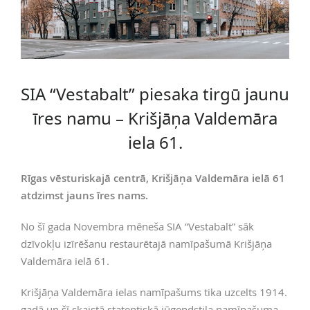
SIA “Vestabalt” piesaka tirgū jaunu
īres namu – Krišjāņa Valdemāra
iela 61.
Rīgas vēsturiskajā centrā, Krišjāņa Valdemāra ielā 61
atdzimst jauns īres nams.
No šī gada Novembra mēneša SIA “Vestabalt” sāk
dzīvokļu izīrēšanu restaurētajā namīpašumā Krišjāņa
Valdemāra ielā 61.
Krišjāņa Valdemāra ielas namīpašums tika uzcelts 1914.
gadā un šī skaistā statentiskā jūgendstila namīpašuma