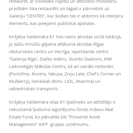
restaurēt, ar vislielāko rūpību un atbilstoši mūsdienu
prasībām tika restaurēts un tagad ir pārvietots uz
Galeriju “CENTRS”, kur šodien tas ir atdzimis kā interjera
elements, kas pieejams publiskai apskatei.
Krišjāņa Valdemāra 61 īres nams atrodas izcilā lokācijā,
jo dažu minūšu gājiena attālumā atrodas Rīgas
vēsturiskais centrs un Vecrīga, iepirkšanās centrs
“Galerija Rīga”, Dailes teātris, Skonto Stadions, KIM
Laikmetīgās Mākslas Centrs, kā arī vairāki restorāni
(Portofino, Riviera, Yakuza, Zivju Lete, Chef’s Corner un
Mulberry), lielveikali (Rimi, LIDL, Maxima) un
sabiedriskais transports.
Krišjāņa Valdemāra ielas 61 īpašnieks un attīstītājs ir
nekustamā īpašuma ieguldījumu fonds Indexo Real
Estate Fund, ko pārvalda SIA “Provendi Asset
Management” AIFP grupas uzņēmums.