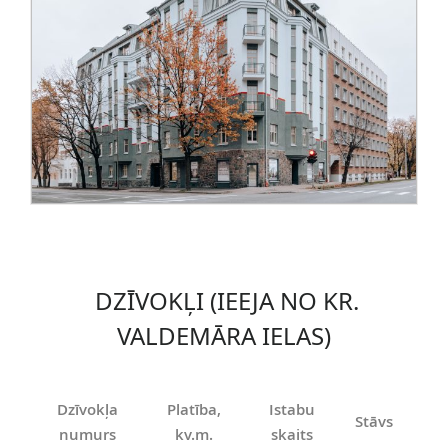
DZĪVOKĻI (IEEJA NO KR.
VALDEMĀRA IELAS)
Dzīvokļa
Platība,
Istabu
Stāvs
Pi
numurs
kv.m.
skaits