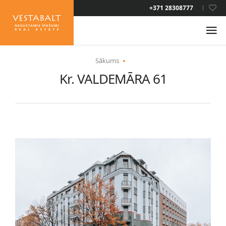
LAT
+371 28308777
RUS
ENG
Sākums
Kr. VALDEMĀRA 61
PAR MUMS
JAUNUMI
ĪPAŠUMI
PAKALPOJUMI
UZTURĒŠANĀS ATĻAUJA
KONTAKTI