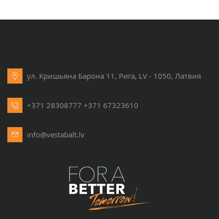
ул. Кришьяна Барона 11, Рига, LV - 1050, Латвия
+371 28308777
+371 67323610
info@vestabalt.lv