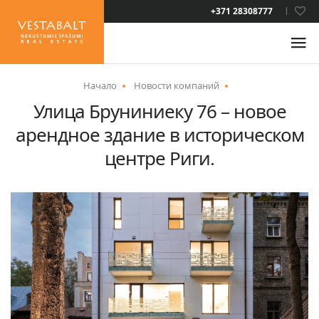
LAT
+371 28308777
RUS
ENG
Начало
Новости компаний
Улица Бруниниеку 76 – новое
О НАС
арендное здание в историческом
НОВОСТИ
центре Риги.
НЕДВИЖИМОСТЬ
УСЛУГИ
ВИД НА ЖИТЕЛЬСТВО
КОНТАКТЫ