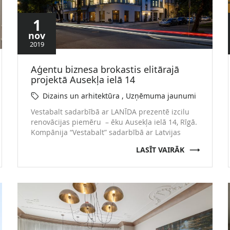
1
nov
2019
Aģentu biznesa brokastis elitārajā
projektā Ausekļa ielā 14
Dizains un arhitektūra
Uzņēmuma jaunumi
Vestabalt sadarbībā ar LANĪDA prezentē izcilu
renovācijas piemēru – ēku Ausekļa ielā 14, Rīgā.
Kompānija “Vestabalt” sadarbībā ar Latvijas
Nekustamo Īpašumu Darījumu Asociāciju
LASĪT VAIRĀK
pulcējās ar nozares speciālistiem biznesa
brokastīs elitārajā projektā Ausekļa ielā 14, Rīgā.
Tikšanās laikā vairāk kā 40 nekustamo īpašumu
aģentiem tika klātienē prezentēts restaurētais
un pirms mēneša ekspluatācijā nodotais
namīpašuma Ausekļa ielā …