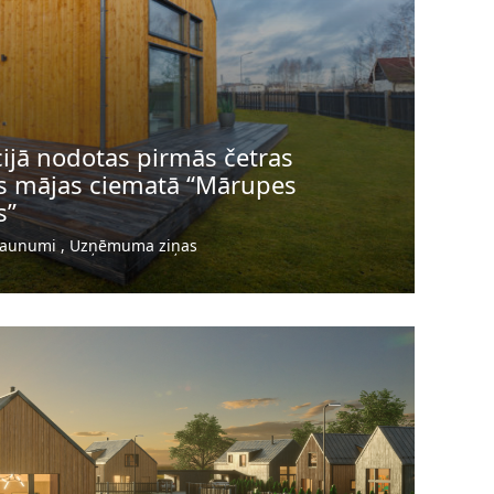
ijā nodotas pirmās četras
s mājas ciematā “Mārupes
s”
aunumi
Uzņēmuma ziņas