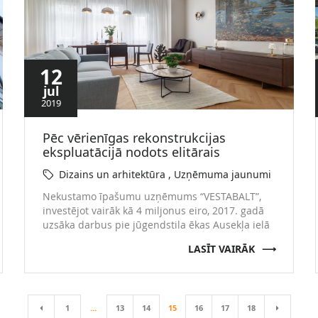
12
jul
2019
Pēc vērienīgas rekonstrukcijas
ekspluatācijā nodots elitārais
dzīvojamais nams “AUSEKĻA 14”
Dizains un arhitektūra
Uzņēmuma jaunumi
Uzņēmuma ziņas
Nekustamo īpašumu uzņēmums “VESTABALT”,
investējot vairāk kā 4 miljonus eiro, 2017. gadā
uzsāka darbus pie jūgendstila ēkas Ausekļa ielā
14 restaurācijas. Restaurācijas darbu
LASĪT VAIRĀK
rezultātā Ausekļa ielas 14 namīpašums ir
rekonstruēts, pārbūvējot to par luksus dzīvojamo
namu ar 16 dzīvokļiem, 2 penthouse tipa
apartamentiem ēkas sestajā stāvā un 4
1
…
13
14
15
16
17
18
komerctelpām ēkas pirmajā stāvā. Ausekļa iela