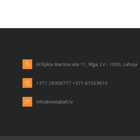
apartamenti. Ieejot …
Krišjāņa Barona iela 11, Rīga, LV - 1050, Latvija
+371 28308777
+371 67323610
info@vestabalt.lv