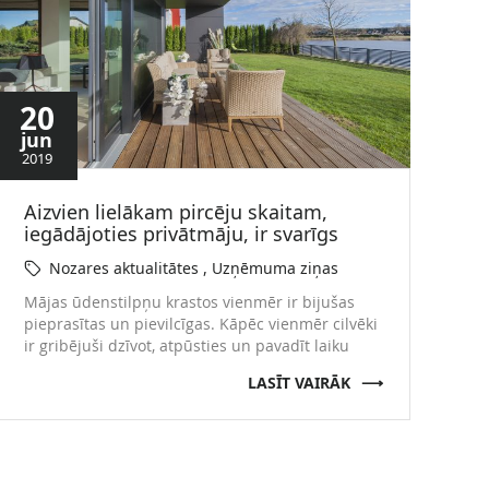
20
jun
2019
Aizvien lielākam pircēju skaitam,
iegādājoties privātmāju, ir svarīgs
ūdens tuvums
Nozares aktualitātes
Uzņēmuma ziņas
Mājas ūdenstilpņu krastos vienmēr ir bijušas
pieprasītas un pievilcīgas. Kāpēc vienmēr cilvēki
ir gribējuši dzīvot, atpūsties un pavadīt laiku
tieši ūdens tuvumā? Ūdens tuvumā cilvēki izjūt
LASĪT VAIRĀK
neizmērojamu mieru, jo tieši tur ir iespēja
aizbēgt un noslēpties no ikdienas steigas un
stresa. Pie ūdens aizvien vairāk cilvēki meklē
iespēju atpūtas brīžiem. Anglijas pētnieki
zinātniski ir pierādījuši, …