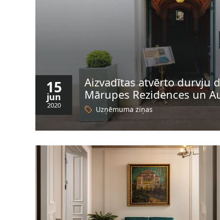
Aizvadītas atvērto durvju 
15
Mārupes Rezidences un Au
jun
2020
Uzņēmuma ziņas