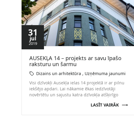
31
jul
2019
AUSEKĻA 14 – projekts ar savu īpašo
raksturu un šarmu
Dizains un arhitektūra
Uzņēmuma jaunumi
Uzņēmuma ziņas
Visi dzīvokļi Ausekļa ielas 14 projektā ir ar pilnu
iekšējo apdari. Lai nākamie ēkas iedzīvotāji
novērtētu un sajustu katra dzīvokļa atšķirīgo
plānojumu un raksturu, esam iekārtojuši pirmos
LASĪT VAIRĀK
DEMO dzīvokļus. Pēc iespējas saglabājot
vēsturisko, ēkā ir veikti pārplānošanas darbi,
izveidojot vēl labākus un mūsdienu prasībām
atbilstošus plānojumus. Projektā kopumā ir
pieejami 16 dzīvokļi un 2 penthouse tipa