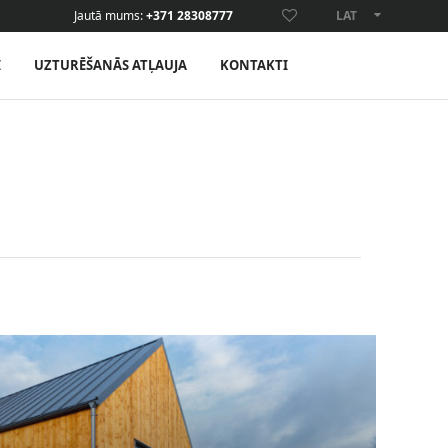
Jautā mums:
+371 28308777
LAT
ENG
I
UZTURĒŠANĀS ATĻAUJA
KONTAKTI