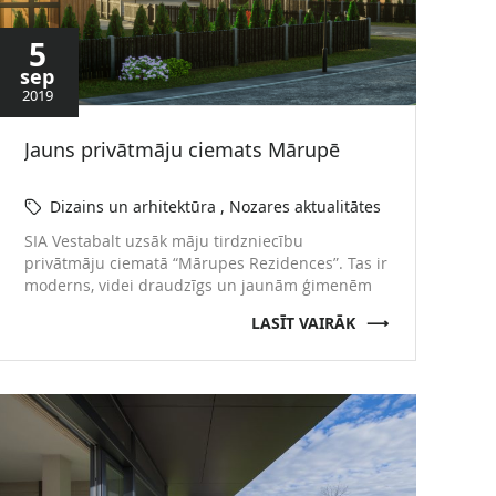
5
sep
2019
Jauns privātmāju ciemats Mārupē
Dizains un arhitektūra
Nozares aktualitātes
Uzņēmuma jaunumi
Uzņēmuma ziņas
SIA Vestabalt uzsāk māju tirdzniecību
privātmāju ciematā “Mārupes Rezidences”. Tas ir
moderns, videi draudzīgs un jaunām ģimenēm
piemērots dzīvojamo māju ciemats. Sadarbībā
LASĪT VAIRĀK
ar arhitektu biroju “MALUS Arhitekti” un
godalgoto arhitektu Renāru Putniņu ir izstrādāts
niansēts un detaļās pārdomāts dzīvojamā
ciemata projekts, īpašu uzmanību pievēršot
mājas funkcionālajam plānojumam, katras mājas
novietojumam ģenerālplānā, labiekārtojuma
elementiem un fasāžu risinājumiem. Māju …