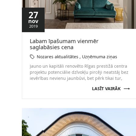
27
nov
2019
Labam īpašumam vienmēr
saglabāsies cena
Nozares aktualitātes
Uzņēmuma ziņas
Jauno un kapitāli renovēto Rīgas prestižā centra
projektu potenciālie dzīvokļu pircēji neatstāj bez
ievērības nevienu jaunbūvi, bet pērk tikai tur,
kur uzskata, ka cena atbilst kvalitātei. Par saviem
LASĪT VAIRĀK
novērojumiem un to, kas notiek prestižajā
Latvijas galvaspilsētas sirds segmentā, žurnālam
M2 un portālam varianti.lv stāsta Raimonda
Omule, uzņēmuma Vestabalt Pārdošanas daļas
vadītāja. – Kā Rīgas …