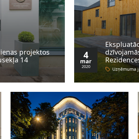
Ekspluatāc
dienas projektos
dzīvojamā
4
sekļa 14
Rezidence
mar
2020
Uzņēmuma j