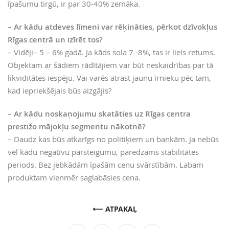
īpašumu tirgū, ir par 30-40% zemāka.
– Ar kādu atdeves līmeni var rēķināties, pērkot dzīvokļus
Rīgas centrā un izīrēt tos?
– Vidēji– 5 – 6% gadā. Ja kāds sola 7 -8%, tas ir liels retums.
Objektam ar šādiem rādītājiem var būt neskaidrības par tā
likviditātes iespēju. Vai varēs atrast jaunu īrnieku pēc tam,
kad iepriekšējais būs aizgājis?
– Ar kādu noskaņojumu skatāties uz Rīgas centra
prestižo mājokļu segmentu nākotnē?
– Daudz kas būs atkarīgs no politiķiem un bankām. Ja nebūs
vēl kādu negatīvu pārsteigumu, paredzams stabilitātes
periods. Bez jebkādām īpašām cenu svārstībām. Labam
produktam vienmēr saglabāsies cena.
ATPAKAĻ