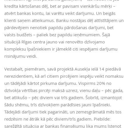
kredīta kārtošanas dēļ, bet ar pavisam vienkāršu mērķi –
atvērt bankas kontu, lai varētu veikt darījumu. Un beigās
klienti saņem atteikumus. Banku nostājas dēļ attīstītājiem un
pārdevējiem nenotiek papildu pārdošanas darījumi, bet
valsts budžets – paliek bez papildu ieņēmumiem. Šajā
situācijā Rīgas centra jauno vai renovēto dzīvojamo
kompleksu īpašniekiem ir jāmeklē citi iespējami darījumu
risinājumu veidi.
Vestabalt, piemēram, savā projektā Ausekļa ielā 14 piedāvā
nerezidentiem, kā arī citiem pircējiem iespēju veikt nomaksu
un tādējādi kārtot pirkuma darījumu. Vispirms 20% no
dzīvokļa vērtības pircēji maksā uzreiz, vienu daļu – pēc gada,
bet atlikušo – pēc diviem vai trīs gadiem. Šobrīd, izmantojot
šādu shēmu, trīs dzīvokļiem parādīsies jauni īpašnieki.
Tādejādi darījumi tiek pagarināti, un zemesgrāmatā mēs tos
redzēsim ne ātrāk kā pēc diviem/trīs gadiem. Piebilde:
sarežģītā situācija ar bankas finansējumu lika mums īstenot