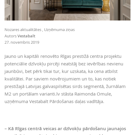
Nozares aktualitātes
Uzņēmuma ziņas
Autors
Vestabalt
27. novembris 2019
Jauno un kapitāli renovēto Rīgas prestižā centra projektu
potenciālie dzīvokļu pircēji neatstāj bez ievērības nevienu
jaunbūvi, bet pērk tikai tur, kur uzskata, ka cena atbilst
kvalitātei. Par saviem novērojumiem un to, kas notiek
prestižajā Latvijas galvaspilsētas sirds segmentā, žurnālam
M2 un portālam varianti.lv stāsta Raimonda Omule,
uzņēmuma Vestabalt Pārdošanas daļas vadītāja.
– Kā Rīgas centrā veicas ar dzīvokļu pārdošanu jaunajos