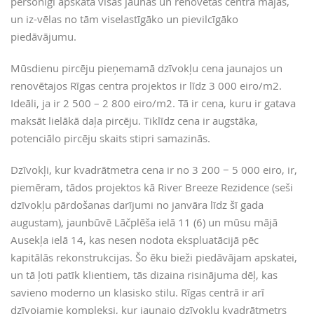
personīgi apskata visas jaunās un renovētās centra mājas,
un iz-vēlas no tām viselastīgāko un pievilcīgāko
piedāvājumu.
Mūsdienu pircēju pieņemamā dzīvokļu cena jaunajos un
renovētajos Rīgas centra projektos ir līdz 3 000 eiro/m2.
Ideāli, ja ir 2 500 – 2 800 eiro/m2. Tā ir cena, kuru ir gatava
maksāt lielākā daļa pircēju. Tiklīdz cena ir augstāka,
potenciālo pircēju skaits stipri samazinās.
Dzīvokļi, kur kvadrātmetra cena ir no 3 200 − 5 000 eiro, ir,
piemēram, tādos projektos kā River Breeze Rezidence (seši
dzīvokļu pārdošanas darījumi no janvāra līdz šī gada
augustam), jaunbūvē Lāčplēša ielā 11 (6) un mūsu mājā
Ausekļa ielā 14, kas nesen nodota ekspluatācijā pēc
kapitālās rekonstrukcijas. Šo ēku bieži piedāvājam apskatei,
un tā ļoti patīk klientiem, tās dizaina risinājuma dēļ, kas
savieno moderno un klasisko stilu. Rīgas centrā ir arī
dzīvojamie kompleksi, kur jaunajo dzīvokļu kvadrātmetrs