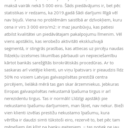
maksā vairāk nekā 5 000 eiro. Šāds piedāvājums ir, bet pēc
statistikas ir redzams, ka 2019.gadā šādi darījumi Rīgā vēl
nav bijuši. Viena no problēmām saistībā ar dzīvokļiem, kuru
cena ir virs 3 000 eiro/m2: ir maz jaunbūvju, kas patiesi
atbilst kvalitātei un piedāvātajam pakalpojumu līmenim. Vēl
viens apstāklis, kas ierobežo aktivitāti ekskluzīvajā
segmentā, ir stingrās prasības, kas attiecas uz pircēju naudas
līdzekļu izcelsmes likumības pārbaudi un nepieciešamību
kārtot bankās sarežģītās birokrātiskās procedūras. Ar to
saskaras arī vietējie klienti, un viņu īpatsvars ir pieaudzis līdz
50% no visiem Latvijas galvaspilsētas prestižā centra
pircējiem, lielākā mērā tas gan skar ārzemniekus. Jebkuras
Eiropas galvaspilsētas nekustamā īpašuma tirgus ir arī
nerezidentu tirgus. Tas ir normāli! Līdzīgi apstākļi pie
nekustamo īpašumu darījumiem, man šķiet, nav nekur. Bieži
vien klienti izvēlas prestižu nekustamo īpašumu, kura
vērtība ir daudzi simti tūkstoši eiro, rezervē to, bet pēc tam
mēnešiem ilgi klīst pa banku gaiteņiem, − tas notiek ne jau