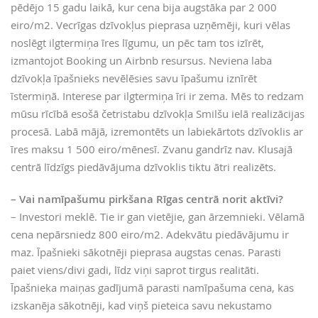
pēdējo 15 gadu laikā, kur cena bija augstāka par 2 000
eiro/m2. Vecrīgas dzīvokļus pieprasa uzņēmēji, kuri vēlas
noslēgt ilgtermiņa īres līgumu, un pēc tam tos izīrēt,
izmantojot Booking un Airbnb resursus. Neviena laba
dzīvokļa īpašnieks nevēlēsies savu īpašumu iznīrēt
īstermiņā. Interese par ilgtermiņa īri ir zema. Mēs to redzam
mūsu rīcībā esošā četristabu dzīvokļa Smilšu ielā realizācijas
procesā. Labā mājā, izremontēts un labiekārtots dzīvoklis ar
īres maksu 1 500 eiro/mēnesī. Zvanu gandrīz nav. Klusajā
centrā līdzīgs piedāvājuma dzīvoklis tiktu ātri realizēts.
– Vai namīpašumu pirkšana Rīgas centrā norit aktīvi?
– Investori meklē. Tie ir gan vietējie, gan ārzemnieki. Vēlamā
cena nepārsniedz 800 eiro/m2. Adekvātu piedāvājumu ir
maz. Īpašnieki sākotnēji pieprasa augstas cenas. Parasti
paiet viens/divi gadi, līdz viņi saprot tirgus realitāti.
Īpašnieka maiņas gadījumā parasti namīpašuma cena, kas
izskanēja sākotnēji, kad viņš pieteica savu nekustamo