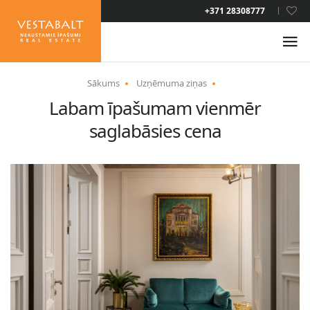
+371 28308777
LAT
RUS
Sākums
Uzņēmuma ziņas
Labam īpašumam vienmēr
PAR MUMS
saglabāsies cena
JAUNUMI
ĪPAŠUMI
PAKALPOJUMI
UZTURĒŠANĀS ATĻAUJA
KONTAKTI