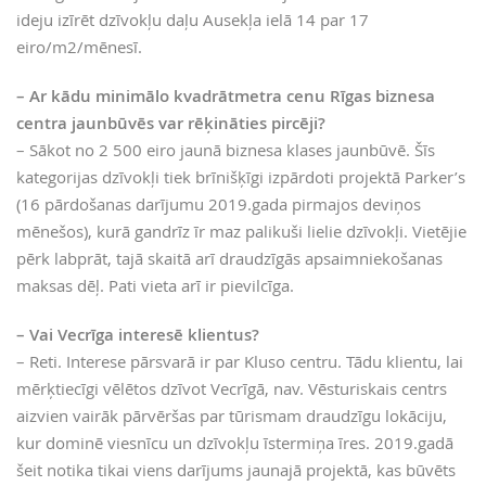
ideju izīrēt dzīvokļu daļu Ausekļa ielā 14 par 17
eiro/m2/mēnesī.
– Ar kādu minimālo kvadrātmetra cenu Rīgas biznesa
centra jaunbūvēs var rēķināties pircēji?
– Sākot no 2 500 eiro jaunā biznesa klases jaunbūvē. Šīs
kategorijas dzīvokļi tiek brīnišķīgi izpārdoti projektā Parker’s
(16 pārdošanas darījumu 2019.gada pirmajos deviņos
mēnešos), kurā gandrīz īr maz palikuši lielie dzīvokļi. Vietējie
pērk labprāt, tajā skaitā arī draudzīgās apsaimniekošanas
maksas dēļ. Pati vieta arī ir pievilcīga.
– Vai Vecrīga interesē klientus?
– Reti. Interese pārsvarā ir par Kluso centru. Tādu klientu, lai
mērķtiecīgi vēlētos dzīvot Vecrīgā, nav. Vēsturiskais centrs
aizvien vairāk pārvēršas par tūrismam draudzīgu lokāciju,
kur dominē viesnīcu un dzīvokļu īstermiņa īres. 2019.gadā
šeit notika tikai viens darījums jaunajā projektā, kas būvēts