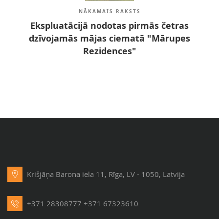
NĀKAMAIS RAKSTS
Ekspluatācijā nodotas pirmās četras
dzīvojamās mājas ciematā "Mārupes
Rezidences"
Krišjāņa Barona iela 11, Rīga, LV - 1050, Latvija
+371 28308777
+371 67323610