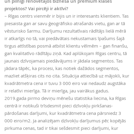
un pilnīgi renovētajos biznesa un premium klases
projektos? Vai pircēji ir aktīvi?
– Rīgas centrs vienmēr ir bijis un ir interesants klientiem. Tas
piesaista gan ar savu ģeogrāfisko atrašanās vietu, gan ar tā
vēsturisko šarmu. Darījumu rezultatīvais rādītājs lielā mērā
ir atkarīgs no tā, vai piedāvātais nekustamais īpašums šajā
tirgus attīstības posmā atbilst klientu vēlmēm – gan finanšu,
gan kvalitatīvo rādītāju ziņā. Kad aplūkojam Rīgas centru, tā
jaunais dzīvojamais piedāvājums ir jādala segmentos. Tas
jādara tāpēc, ka procesi, kas notiek dažādos segmentos,
mazliet atšķiras cits no cita. Situācija attiecībā uz mājokli, kur
kvadrātmetra cena ir tuvu 3 000 eiro vai nedaudz augstāka
ir relatīvi mierīga. Tā ir mierīga, jau vairākus gadus.
2019.gada pirmo deviņu mēnešu statistika liecina, ka Rīgas
centrā ir notikuši trīsdesmit pieci dzīvokļu pirkšanas-
pārdošanas darījumi, kur kvadrātmetra cena pārsniedz 3
000 eiro/m2. Ja analizējam dzīvokļu darījumus pēc kopējās
pirkuma cenas, tad ir tikai sešdesmit pieci darījumi, kur