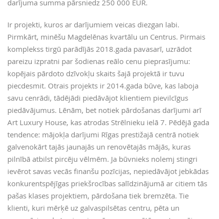
darījuma summa pārsniedz 250 000 EUR.
Ir projekti, kuros ar darījumiem veicas diezgan labi.
Pirmkārt, minēšu Magdelēnаs kvartālu un Centrus. Pirmais
komplekss tirgū parādījās 2018.gada pavasarī, uzrādot
pareizu izpratni par šodienas reālo cenu pieprasījumu:
kopējais pārdoto dzīvokļu skaits šajā projektā ir tuvu
piecdesmit. Otrais projekts ir 2014.gada būve, kas laboja
savu cenrādi, tādējādi piedāvājot klientiem pievilcīgus
piedāvājumus. Lēnām, bet notiek pārdošanas darījumi arī
Art Luxury House, kas atrodas Strēlnieku ielā 7. Pēdējā gada
tendence: mājokļa darījumi Rīgas prestižajā centrā notiek
galvenokārt tajās jaunajās un renovētajās mājās, kuras
pilnībā atbilst pircēju vēlmēm. Ja būvnieks nolemj stingri
ievērot savas vecās finanšu pozīcijas, nepiedāvājot jebkādas
konkurentspējīgas priekšrocības salīdzinājumā ar citiem tās
pašas klases projektiem, pārdošana tiek bremzēta. Tie
klienti, kuri mērķē uz galvaspilsētas centru, pēta un