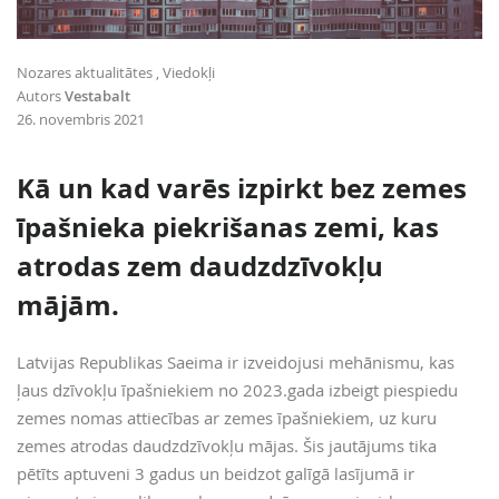
Nozares aktualitātes
Viedokļi
Autors
Vestabalt
26. novembris 2021
Kā un kad varēs izpirkt bez zemes
īpašnieka piekrišanas zemi, kas
atrodas zem daudzdzīvokļu
mājām.
Latvijas Republikas Saeima ir izveidojusi mehānismu, kas
ļaus dzīvokļu īpašniekiem no 2023.gada izbeigt piespiedu
zemes nomas attiecības ar zemes īpašniekiem, uz kuru
zemes atrodas daudzdzīvokļu mājas. Šis jautājums tika
pētīts aptuveni 3 gadus un beidzot galīgā lasījumā ir