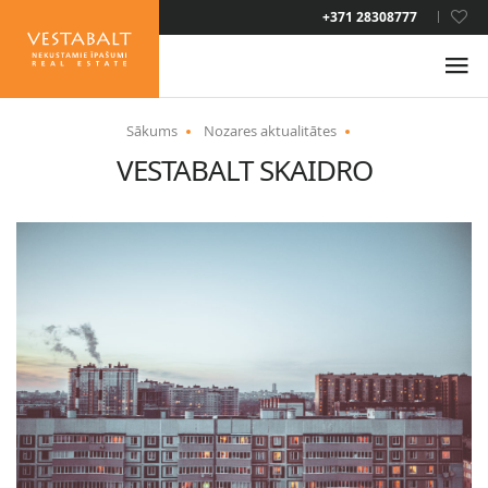
+371 28308777
LAT
Sākums
Nozares aktualitātes
VESTABALT SKAIDRO
PAR MUMS
JAUNUMI
ĪPAŠUMI
PAKALPOJUMI
UZTURĒŠANĀS ATĻAUJA
KONTAKTI