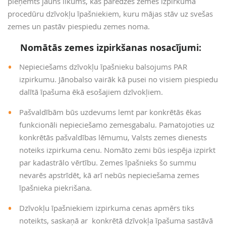
pieņemts jauns likums, kas paredzēs zemes izpirkuma
procedūru dzīvokļu īpašniekiem, kuru mājas stāv uz svešas
zemes un pastāv piespiedu zemes noma.
Nomātās zemes izpirkšanas nosacījumi:
Nepieciešams dzīvokļu īpašnieku balsojums PAR
izpirkumu. Jānobalso vairāk kā pusei no visiem piespiedu
dalītā īpašuma ēkā esošajiem dzīvokļiem.
Pašvaldībām būs uzdevums lemt par konkrētās ēkas
funkcionāli nepieciešamo zemesgabalu. Pamatojoties uz
konkrētās pašvaldības lēmumu, Valsts zemes dienests
noteiks izpirkuma cenu. Nomāto zemi būs iespēja izpirkt
par kadastrālo vērtību. Zemes īpašnieks šo summu
nevarēs apstrīdēt, kā arī nebūs nepieciešama zemes
īpašnieka piekrišana.
Dzīvokļu īpašniekiem izpirkuma cenas apmērs tiks
noteikts, saskaņā ar konkrētā dzīvokļa īpašuma sastāvā