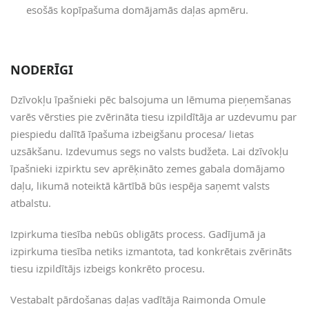
esošās kopīpašuma domājamās daļas apmēru.
NODERĪGI
Dzīvokļu īpašnieki pēc balsojuma un lēmuma pieņemšanas
varēs vērsties pie zvērināta tiesu izpildītāja ar uzdevumu par
piespiedu dalītā īpašuma izbeigšanu procesa/ lietas
uzsākšanu. Izdevumus segs no valsts budžeta. Lai dzīvokļu
īpašnieki izpirktu sev aprēķināto zemes gabala domājamo
daļu, likumā noteiktā kārtībā būs iespēja saņemt valsts
atbalstu.
Izpirkuma tiesība nebūs obligāts process. Gadījumā ja
izpirkuma tiesība netiks izmantota, tad konkrētais zvērināts
tiesu izpildītājs izbeigs konkrēto procesu.
Vestabalt pārdošanas daļas vadītāja Raimonda Omule