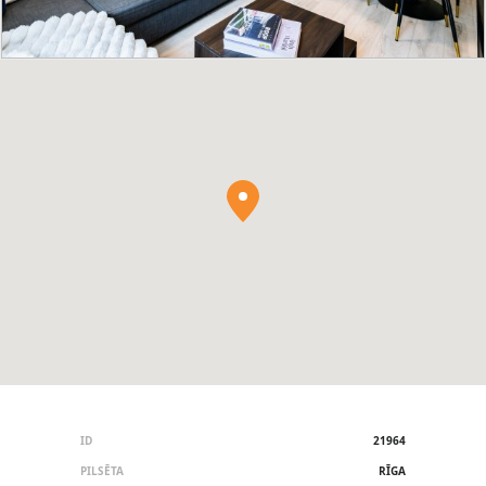
ID
21964
PILSĒTA
RĪGA