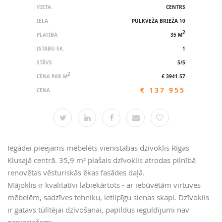
VIETA
CENTRS
IELA
PULKVEŽA BRIEŽA 10
2
PLATĪBA
35 M
ISTABU SK.
1
STĀVS
5/5
2
CENA PAR M
€ 3941.57
€ 137 955
CENA
Iegādei pieejams mēbelēts vienistabas dzīvoklis Rīgas
Klusajā centrā. 35,9 m² plašais dzīvoklis atrodas pilnībā
renovētas vēsturiskās ēkas fasādes daļā.
Mājoklis ir kvalitatīvi labiekārtots - ar iebūvētām virtuves
mēbelēm, sadzīves tehniku, ietilpīgu sienas skapi. Dzīvoklis
ir gatavs tūlītējai dzīvošanai, papildus ieguldījumi nav