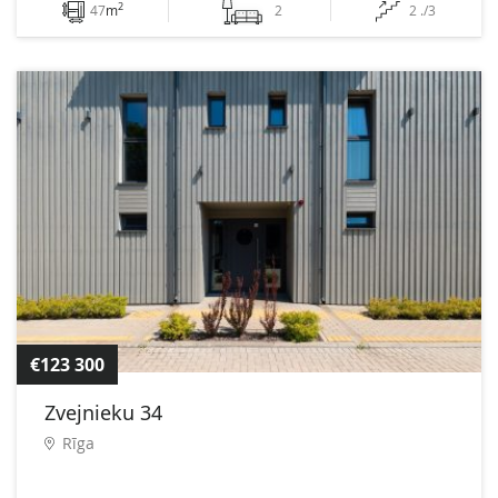
2
47
m
2
2 ./3
€123 300
Zvejnieku 34
Rīga