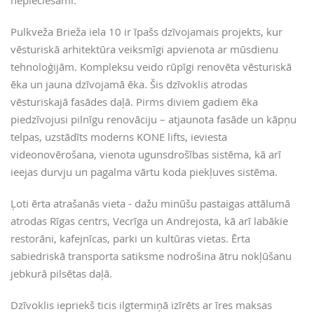
nepieciešami.
Pulkveža Brieža iela 10 ir īpašs dzīvojamais projekts, kur
vēsturiskā arhitektūra veiksmīgi apvienota ar mūsdienu
tehnoloģijām. Kompleksu veido rūpīgi renovēta vēsturiskā
ēka un jauna dzīvojamā ēka. Šis dzīvoklis atrodas
vēsturiskajā fasādes daļā. Pirms diviem gadiem ēka
piedzīvojusi pilnīgu renovāciju – atjaunota fasāde un kāpņu
telpas, uzstādīts moderns KONE lifts, ieviesta
videonovērošana, vienota ugunsdrošības sistēma, kā arī
ieejas durvju un pagalma vārtu koda piekļuves sistēma.
Ļoti ērta atrašanās vieta - dažu minūšu pastaigas attālumā
atrodas Rīgas centrs, Vecrīga un Andrejosta, kā arī labākie
restorāni, kafejnīcas, parki un kultūras vietas. Ērta
sabiedriskā transporta satiksme nodrošina ātru nokļūšanu
jebkurā pilsētas daļā.
Dzīvoklis iepriekš ticis ilgtermiņā izīrēts ar īres maksas