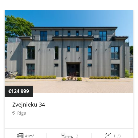
€124 999
Zvejnieku 34
Rīga
2
41
m
2
1 ./3