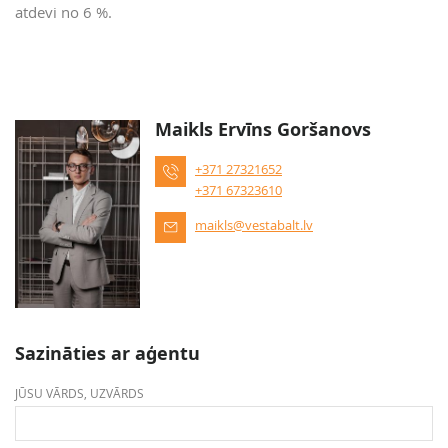
atdevi no 6 %.
Maikls Ervīns Goršanovs
+371 27321652
+371 67323610
maikls@vestabalt.lv
Sazināties ar aģentu
JŪSU VĀRDS, UZVĀRDS