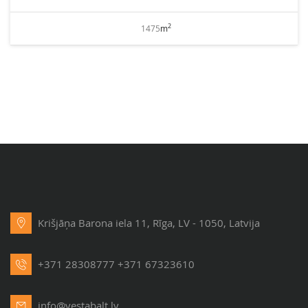
2
1475
m
Krišjāņa Barona iela 11, Rīga, LV - 1050, Latvija
+371 28308777
+371 67323610
info@vestabalt.lv