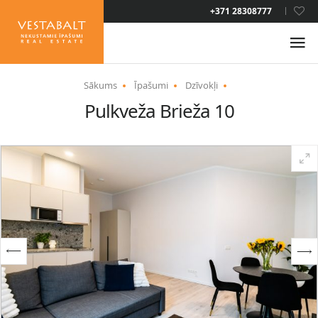
LAT
+371 28308777
RUS
ENG
Sākums
Īpašumi
Dzīvokļi
Pulkveža Brieža 10
PAR MUMS
JAUNUMI
ĪPAŠUMI
PAKALPOJUMI
UZTURĒŠANĀS ATĻAUJA
KONTAKTI