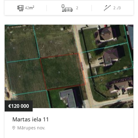
2
42
m
2
2 ./3
€120 000
Martas iela 11
Mārupes nov.