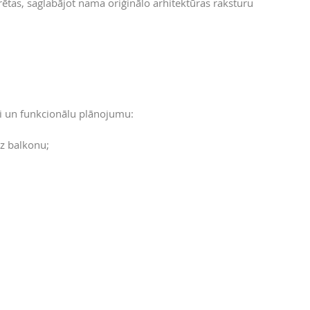
rētas, saglabājot nama oriģinālo arhitektūras raksturu
ari un funkcionālu plānojumu:
z balkonu;