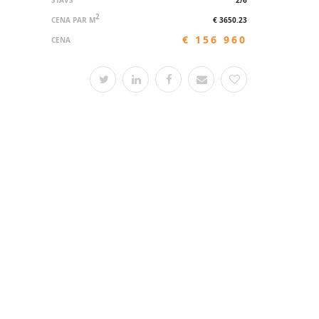
STĀVS
2/6
2
CENA PAR M
€ 3650.23
€ 156 960
CENA