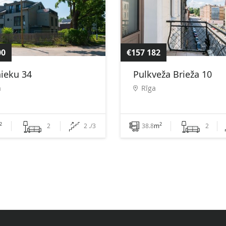
00
€157 182
nieku 34
Pulkveža Brieža 10
a
Rīga
2
2
2
2 ./3
38.8
m
2