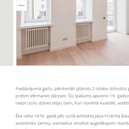
Piedāvājumā gaišs, pārdomāti plānots 2-istabu dzīvoklis p
pretim Vērmanes dārzam. Šis īpašums apvieno 19. gadsim
radot izcilu dzīves telpu tiem, kuri novērtē kvalitāti, estēt
Ēka celta 1876. gadā pēc izcilā arhitekta Jāņa Fridriha B
autentisko šarmu, vienlaikus ieviešot augstākajiem stand