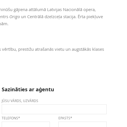
minūšu gājiena attālumā Latvijas Nacionālā opera,
centrs
Origo
un Centrālā dzelzceļa stacija. Ērta piekļuve
ībām.
s vērtību, prestižu atrašanās vietu un augstākās klases
Sazināties ar aģentu
JŪSU VĀRDS, UZVĀRDS
TELEFONS*
EPASTS*