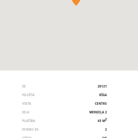
ID
20121
PILSĒTA
RĪGA
VIETA
CENTRS
IELA
MERĶEĻA 2
2
PLATĪBA
43 M
ISTABU SK.
2