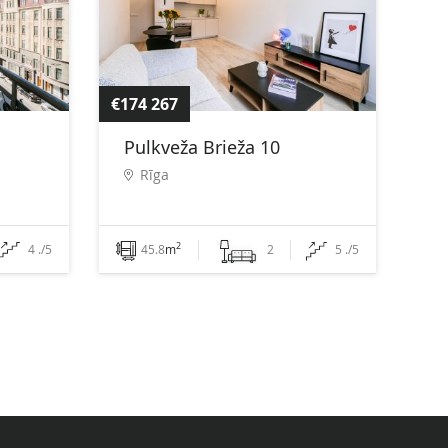
€174 267
Pulkveža Brieža 10
Rīga
2
4 ./5
45.8
m
2
5 ./5