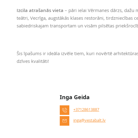
Izcila atrašanās vieta
– pāri ielai Vērmanes dārzs, dažu 
teātri, Vecrīga, augstākās klases restorāni, tirdzniecības 
sabiedriskajam transportam un visām pilsētas priekšroc
Šis īpašums ir ideāla izvēle tiem, kuri novērtē arhitektūra
dzīves kvalitāti!
Inga Geida
+37128613887
inga@vestabalt.lv