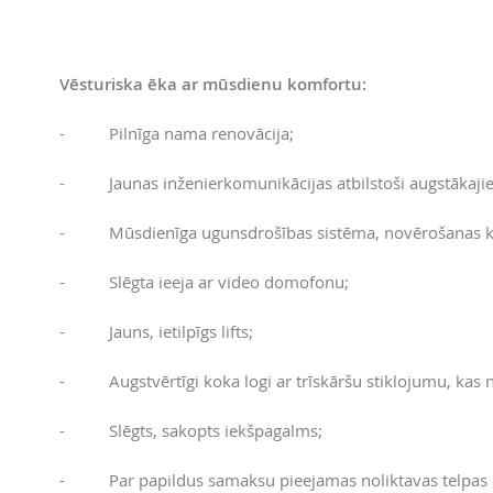
Vēsturiska ēka ar mūsdienu komfortu:
- Pilnīga nama renovācija;
- Jaunas inženierkomunikācijas atbilstoši augstākaji
- Mūsdienīga ugunsdrošības sistēma, novērošanas k
- Slēgta ieeja ar video domofonu;
- Jauns, ietilpīgs lifts;
- Augstvērtīgi koka logi ar trīskāršu stiklojumu, kas n
- Slēgts, sakopts iekšpagalms;
- Par papildus samaksu pieejamas noliktavas telpas 