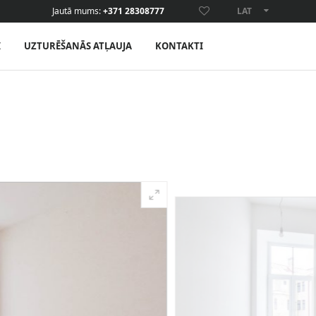
Jautā mums:
+371 28308777
LAT
ENG
I
UZTURĒŠANĀS ATĻAUJA
KONTAKTI