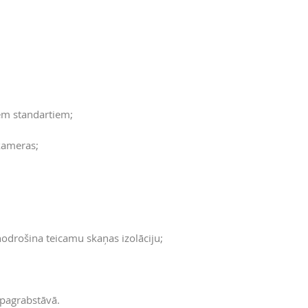
em standartiem;
ameras;
odrošina teicamu skaņas izolāciju;
pagrabstāvā.