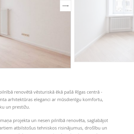
ilnībā renovētā vēsturiskā ēkā pašā Rīgas centrā -
ta arhitektūras eleganci ar mūsdienīgu komfortu,
iku un prestižu.
aumaņa projekta un nesen pilnībā renovēta, saglabājot
artiem atbilstošus tehniskos risinājumus, drošību un