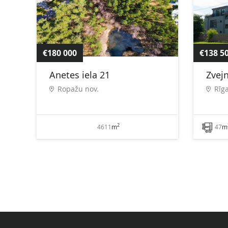
€180 000
€138 5
Anetes iela 21
Zvej
Ropažu nov.
Rīg
2
4611
m
47
m