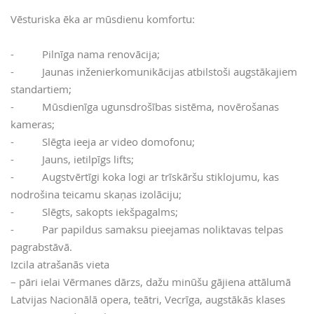
Vēsturiska ēka ar mūsdienu komfortu:
- Pilnīga nama renovācija;
- Jaunas inženierkomunikācijas atbilstoši augstākajiem
standartiem;
- Mūsdienīga ugunsdrošības sistēma, novērošanas
kameras;
- Slēgta ieeja ar video domofonu;
- Jauns, ietilpīgs lifts;
- Augstvērtīgi koka logi ar trīskāršu stiklojumu, kas
nodrošina teicamu skaņas izolāciju;
- Slēgts, sakopts iekšpagalms;
- Par papildus samaksu pieejamas noliktavas telpas
pagrabstāvā.
Izcila atrašanās vieta
– pāri ielai Vērmanes dārzs, dažu minūšu gājiena attālumā
Latvijas Nacionālā opera, teātri, Vecrīga, augstākās klases