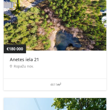
€180 000
Anetes iela 21
Ropažu nov.
2
4611
m