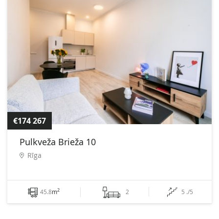
€174 267
Pulkveža Brieža 10
Rīga
2
45.8
m
2
5 ./5