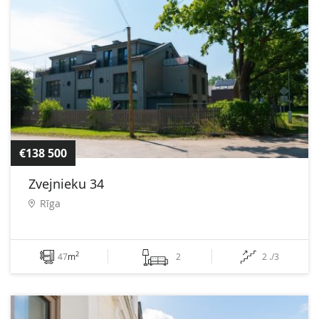
€138 500
Zvejnieku 34
Rīga
2
47
m
2
2 ./3