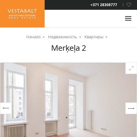
LAT
+371 28308777
RUS
ENG
Начало
Недвижимость
Квартиры
Merķeļa 2
О НАС
НОВОСТИ
НЕДВИЖИМОСТЬ
УСЛУГИ
ВИД НА ЖИТЕЛЬСТВО
КОНТАКТЫ