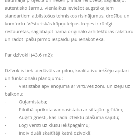
Baumaņa projekta un nesen pilnībā renovēta, saglabājot
autentisko šarmu, vienlaikus ieviešot augstākajiem
standartiem atbilstošus tehniskos risinājumus, drošību un
komfortu. Vēsturiskās kāpņutelpas trepes ir rūpīgi
restaurētas, saglabājot nama oriģinālo arhitektūras raksturu
un radot īpašu pirmo iespaidu jau ienākot ēkā.
Par dzīvokli (43,6 m2):
Dzīvoklis tiek piedāvāts ar pilnu, kvalitatīvu iekšējo apdari
un funkcionālu plānojumu:
- Viesistaba apvienojumā ar virtuves zonu un izeju uz
balkonu;
- Guļamistaba;
- Pilnībā aprīkota vannasistaba ar siltajām grīdām;
- Augsti griesti, kas rada izteiktu plašuma sajūtu;
- Logi vērsti uz klusu iekšpagalmu;
- Individuāli skaitītāji katrā dzīvoklī.