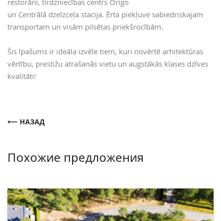
restorāni, tirdzniecības centrs Origo
un Centrālā dzelzceļa stacija. Ērta piekļuve sabiedriskajam
transportam un visām pilsētas priekšrocībām.
Šis īpašums ir ideāla izvēle tiem, kuri novērtē arhitektūras
vērtību, prestižu atrašanās vietu un augstākās klases dzīves
kvalitāti!
НАЗАД
Похожие предложения