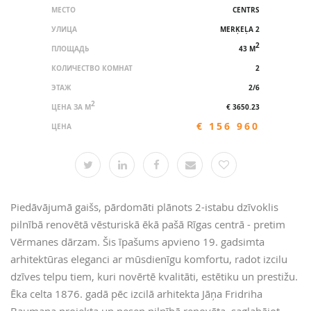
МЕСТО
CENTRS
УЛИЦА
MERĶEĻA 2
2
ПЛОЩАДЬ
43 M
КОЛИЧЕСТВО КОМНАТ
2
ЭТАЖ
2/6
2
ЦЕНА ЗА M
€ 3650.23
€ 156 960
ЦЕНА
Piedāvājumā gaišs, pārdomāti plānots 2-istabu dzīvoklis
pilnībā renovētā vēsturiskā ēkā pašā Rīgas centrā - pretim
Vērmanes dārzam. Šis īpašums apvieno 19. gadsimta
arhitektūras eleganci ar mūsdienīgu komfortu, radot izcilu
dzīves telpu tiem, kuri novērtē kvalitāti, estētiku un prestižu.
Ēka celta 1876. gadā pēc izcilā arhitekta Jāņa Fridriha