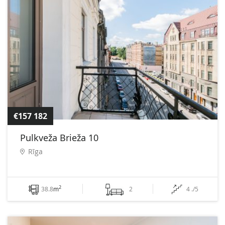
€157 182
Pulkveža Brieža 10
Rīga
2
38.8
m
2
4 ./5