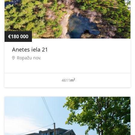
€180 000
Anetes iela 21
Ropažu nov.
2
4611
m