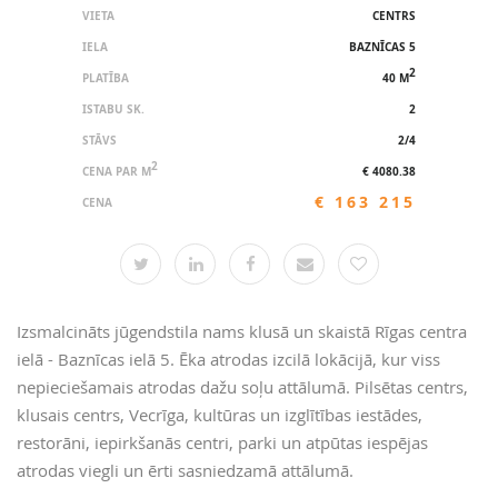
VIETA
CENTRS
IELA
BAZNĪCAS 5
2
PLATĪBA
40 M
ISTABU SK.
2
STĀVS
2/4
2
CENA PAR M
€ 4080.38
€ 163 215
CENA
Izsmalcināts jūgendstila nams klusā un skaistā Rīgas centra
ielā - Baznīcas ielā 5. Ēka atrodas izcilā lokācijā, kur viss
nepieciešamais atrodas dažu soļu attālumā. Pilsētas centrs,
klusais centrs, Vecrīga, kultūras un izglītības iestādes,
restorāni, iepirkšanās centri, parki un atpūtas iespējas
atrodas viegli un ērti sasniedzamā attālumā.