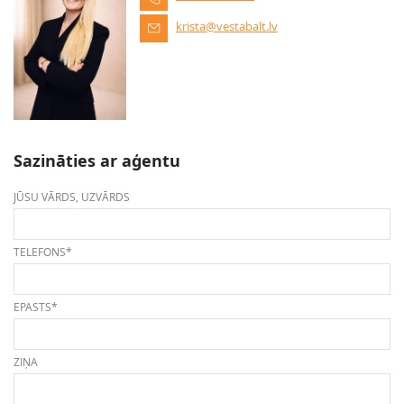
krista@vestabalt.lv
Sazināties ar aģentu
JŪSU VĀRDS, UZVĀRDS
TELEFONS*
EPASTS*
ZIŅA