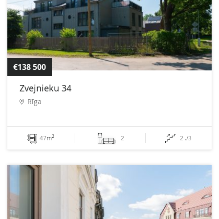
€138 500
Zvejnieku 34
Rīga
2
47
m
2
2 ./3