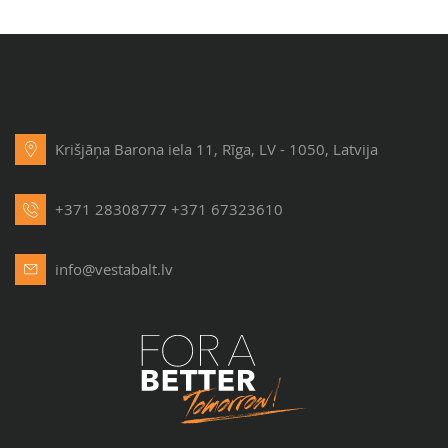
Krišjāņa Barona iela 11, Rīga, LV - 1050, Latvija
+371 28308777
+371 67323610
info@vestabalt.lv