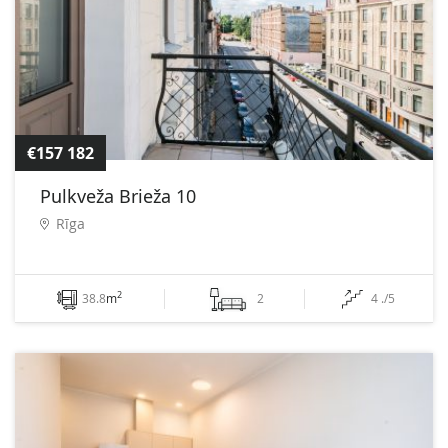
€157 182
Pulkveža Brieža 10
Rīga
2
38.8
m
2
4 ./5