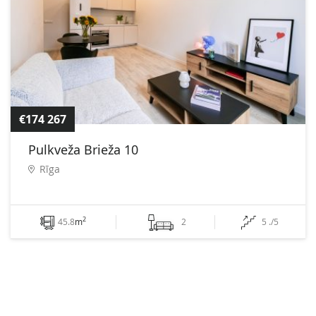
€174 267
Pulkveža Brieža 10
Rīga
2
45.8
m
2
5 ./5