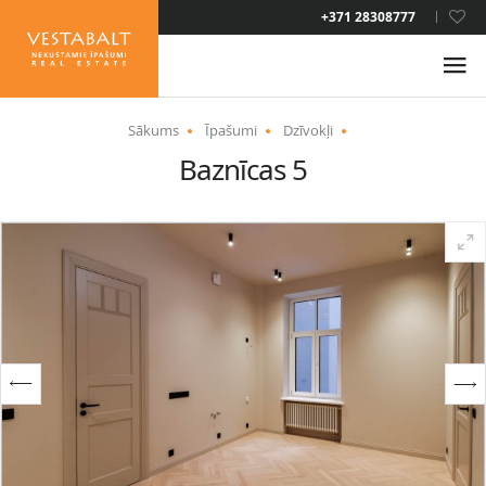
LAT
+371 28308777
RUS
ENG
Sākums
Īpašumi
Dzīvokļi
Baznīcas 5
PAR MUMS
JAUNUMI
ĪPAŠUMI
PAKALPOJUMI
UZTURĒŠANĀS ATĻAUJA
KONTAKTI