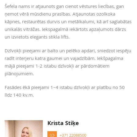
Šefela nams ir atjaunots gan cienot vēstures liecības, gan
ņemot vērā mūsdienu prasības. Atjaunotas ozolkoka
kāpnes, restaurētas durvis un metālkalumi, kā arī saglabātas
unikalās vitrāžas. Iekspagalmā iekārtots apzaļumots dārzs
un izvietots elegants stikla lifts.
Dzīvokļi pieejami ar balto un pelēko apdari, sniedzot iespēju
radīt interjeru katra gaumei un vajadzībām. Iekšpagalma
mājā pieejami 1-2 istabu dzīvokļi ar pārdomātiem
plānojumiem.
Fasādes ēkā pieejami 1–4 istabu dzīvokļi ar platību no 50
līdz 140 kv.m.
Krista Stiķe
+371 22088500