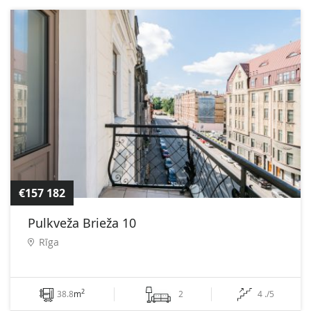
€157 182
Pulkveža Brieža 10
Rīga
2
38.8
m
2
4 ./5