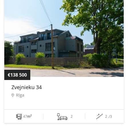
€138 500
Zvejnieku 34
Rīga
2
47
m
2
2 ./3