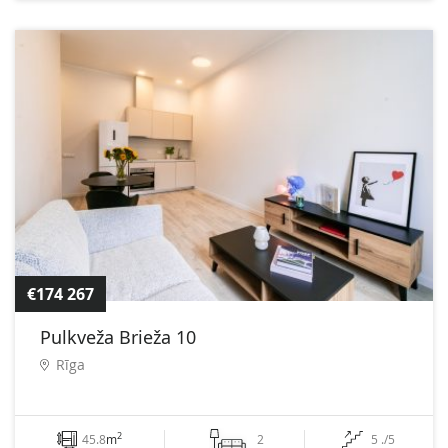
€174 267
Pulkveža Brieža 10
Rīga
2
45.8
m
2
5 ./5