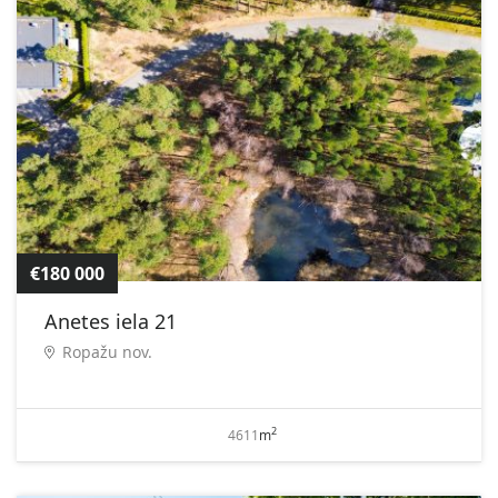
€180 000
Anetes iela 21
Ropažu nov.
2
4611
m