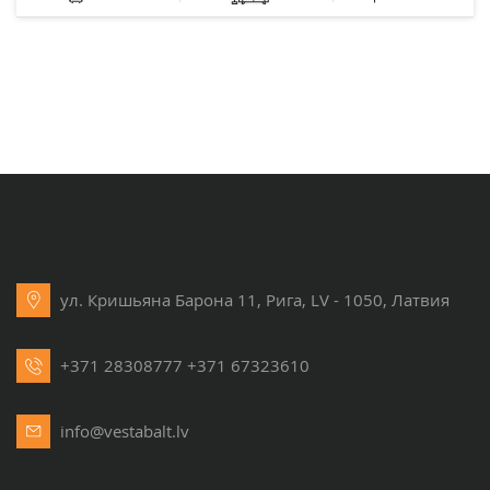
ул. Кришьяна Барона 11, Рига, LV - 1050, Латвия
+371 28308777
+371 67323610
info@vestabalt.lv