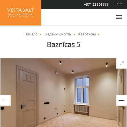
LAT
+371 28308777
RUS
ENG
Начало
Недвижимость
Квартиры
Baznīcas 5
О НАС
НОВОСТИ
НЕДВИЖИМОСТЬ
УСЛУГИ
ВИД НА ЖИТЕЛЬСТВО
КОНТАКТЫ