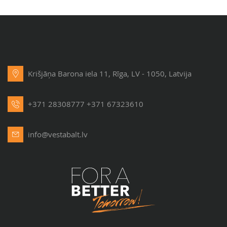
Krišjāņa Barona iela 11, Rīga, LV - 1050, Latvija
+371 28308777
+371 67323610
info@vestabalt.lv