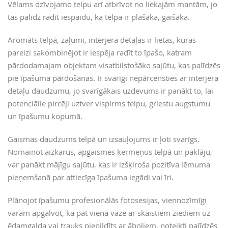
Vēlams dzīvojamo telpu arī atbrīvot no liekajām mantām, jo
tas palīdz radīt iespaidu, ka telpa ir plašāka, gaišāka.
Aromāts telpā, zaļumi, interjera detaļas ir lietas, kuras
pareizi sakombinējot ir iespēja radīt to īpašo, katram
pārdodamajam objektam visatbilstošāko sajūtu, kas palīdzēs
pie īpašuma pārdošanas. Ir svarīgi nepārcensties ar interjera
detaļu daudzumu, jo svarīgākais uzdevums ir panākt to, lai
potenciālie pircēji uztver vispirms telpu, griestu augstumu
un īpašumu kopumā.
Gaismas daudzums telpā un izsauļojums ir ļoti svarīgs.
Nomainot aizkarus, apgaismes ķermeņus telpā un paklāju,
var panākt mājīgu sajūtu, kas ir izšķiroša pozitīva lēmuma
pieņemšanā par attiecīga īpašuma iegādi vai īri.
Plānojot īpašumu profesionālās fotosesijas, viennozīmīgi
varam apgalvot, ka pat viena vāze ar skaistiem ziediem uz
ēdamgalda vai trauks piepildīts ar āboliem, noteikti palīdzēs