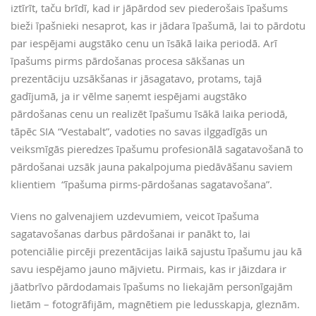
iztīrīt, taču brīdī, kad ir jāpārdod sev piederošais īpašums
bieži īpašnieki nesaprot, kas ir jādara īpašumā, lai to pārdotu
par iespējami augstāko cenu un īsākā laika periodā. Arī
īpašums pirms pārdošanas procesa sākšanas un
prezentāciju uzsākšanas ir jāsagatavo, protams, tajā
gadījumā, ja ir vēlme saņemt iespējami augstāko
pārdošanas cenu un realizēt īpašumu īsākā laika periodā,
tāpēc SIA “Vestabalt”, vadoties no savas ilggadīgās un
veiksmīgās pieredzes īpašumu profesionālā sagatavošanā to
pārdošanai uzsāk jauna pakalpojuma piedāvāšanu saviem
klientiem “īpašuma pirms-pārdošanas sagatavošana”.
Viens no galvenajiem uzdevumiem, veicot īpašuma
sagatavošanas darbus pārdošanai ir panākt to, lai
potenciālie pircēji prezentācijas laikā sajustu īpašumu jau kā
savu iespējamo jauno mājvietu. Pirmais, kas ir jāizdara ir
jāatbrīvo pārdodamais īpašums no liekajām personīgajām
lietām – fotogrāfijām, magnētiem pie ledusskapja, gleznām.