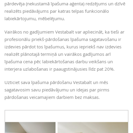
pārdevēja (nekustamā īpašuma aģenta) redzējums un dzīvē
realizēts piedāvājums par katras telpas funkcionālo
labiekārtojumu, mēbelējumu.
Vairākos no gadījumiem Vestabalt var apliecināt, ka tieši ar
profesionālu priekš-pārdošanas īpašuma sagatavošanu ir
izdevies pārdot tos īpašumus, kurus iepriekš nav izdevies
realizēt plānotajā termiņā un vairākos gadījumos arī
īpašuma cena pēc labiekārtošanas darbu veikšans un
interjera uzlabošanas ir paaugstinājusies līdz pat 20%.
Uzticiet sava īpašuma pārdošanu Vestabalt un mēs
sagatavosim savu piedāvājumu un idejas par pirms
pārdošanas veicamajiem darbiem bez maksas.