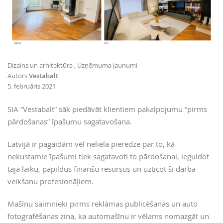
Dizains un arhitektūra
Uzņēmuma jaunumi
Autors
Vestabalt
5. februāris 2021
SIA “Vestabalt” sāk piedāvāt klientiem pakalpojumu “pirms
pārdošanas” īpašumu sagatavošana.
Latvijā ir pagaidām vēl neliela pieredze par to, kā
nekustamie īpašumi tiek sagatavoti to pārdošanai, ieguldot
tajā laiku, papildus finanšu resursus un uzticot šī darba
veikšanu profesionāļiem.
Mašīnu saimnieki pirms reklāmas publicēšanas un auto
fotografēšanas zina, ka automašīnu ir vēlams nomazgāt un