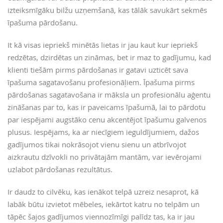
izteiksmīgāku bilžu uzņemšanā, kas tālāk savukārt sekmēs
īpašuma pārdošanu.
It kā visas iepriekš minētās lietas ir jau kaut kur iepriekš
redzētas, dzirdētas un zināmas, bet ir maz to gadījumu, kad
klienti tiešām pirms pārdošanas ir gatavi uzticēt sava
īpašuma sagatavošanu profesionāļiem. Īpašuma pirms
pārdošanas sagatavošana ir māksla un profesionālu aģentu
zināšanas par to, kas ir paveicams īpašumā, lai to pārdotu
par iespējami augstāko cenu akcentējot īpašumu galvenos
plusus. Iespējams, ka ar niecīgiem ieguldījumiem, dažos
gadījumos tikai nokrāsojot vienu sienu un atbrīvojot
aizkrautu dzīvokli no privātajām mantām, var ievērojami
uzlabot pārdošanas rezultātus.
Ir daudz to cilvēku, kas ienākot telpā uzreiz nesaprot, kā
labāk būtu izvietot mēbeles, iekārtot katru no telpām un
tāpēc šajos gadījumos viennozīmīgi palīdz tas, ka ir jau