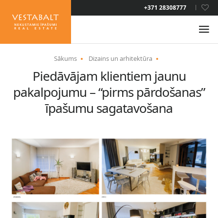
+371 28308777
LAT
Sākums
Dizains un arhitektūra
Piedāvājam klientiem jaunu
PAR MUMS
pakalpojumu – “pirms pārdošanas”
JAUNUMI
īpašumu sagatavošana
ĪPAŠUMI
PAKALPOJUMI
UZTURĒŠANĀS ATĻAUJA
KONTAKTI