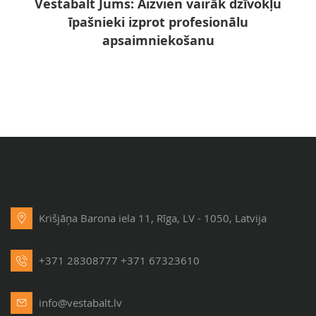
Vestabalt Jums: Aizvien vairāk dzīvokļu
īpašnieki izprot profesionālu
apsaimniekošanu
Krišjāņa Barona iela 11, Rīga, LV - 1050, Latvija
+371 28308777
+371 67323610
info@vestabalt.lv