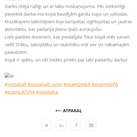
Darbs ritēja ražīgi un ar labu noskaņojumu. Pēc veiksmīgi
paveiktā darba visi kopā baudījām gardu zupu un uzkodas.
Mazākajiem talkotājiem bija sarūpētas izglītojošas un jautras
aktivitātes, kas padarīja dienu īpaši aizraujošu.
Liels paldies ikvienam, kas piedalījās! Tikai kopā mēs varam
radīt tīrāku, sakoptāku un skaistāku vidi sev un nākamajām
paaudzēm.
Kopā ir spēks, un vēl lielāks prieks par labi padarītu darbu!
#vestabalt
#vestabalt_jums
#esamDABA
#esamKOPĀ
#esamLATVIJA
#lielatalka
ATPAKAĻ