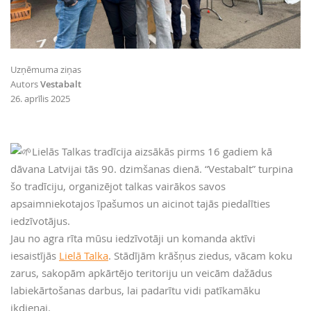
Uzņēmuma ziņas
Autors
Vestabalt
26. aprīlis 2025
Lielās Talkas tradīcija aizsākās pirms 16 gadiem kā
dāvana Latvijai tās 90. dzimšanas dienā. “Vestabalt” turpina
šo tradīciju, organizējot talkas vairākos savos
a
psaimniekotajos īpašumos un aicinot tajās piedalīties
iedzīvotājus.
Jau no agra rīta mūsu iedzīvotāji un komanda aktīvi
iesaistījās
Lielā Talka
. Stādījām krāšņus ziedus, vācam koku
zarus, sakopām apkārtējo teritoriju un veicām dažādus
labiekārtošanas darbus, lai padarītu vidi patīkamāku
ikdienai.