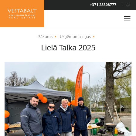
+371 28308777
LAT
Sākums
Uzņēmuma ziņas
Lielā Talka 2025
PAR MUMS
JAUNUMI
ĪPAŠUMI
PAKALPOJUMI
UZTURĒŠANĀS ATĻAUJA
KONTAKTI