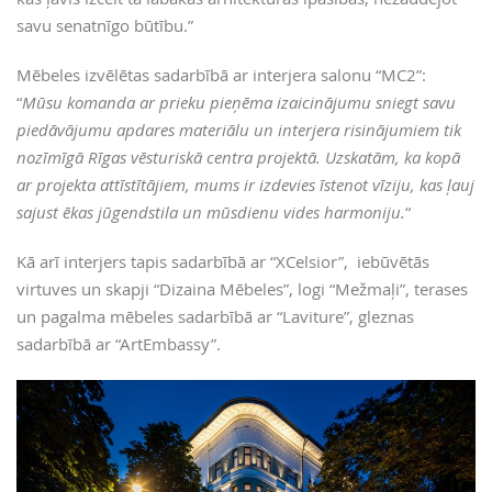
savu senatnīgo būtību.”
Mēbeles izvēlētas sadarbībā ar interjera salonu “MC2”:
“
Mūsu komanda ar prieku pieņēma izaicinājumu sniegt savu
piedāvājumu apdares materiālu un interjera risinājumiem tik
nozīmīgā Rīgas vēsturiskā centra projektā. Uzskatām, ka kopā
ar projekta attīstītājiem, mums ir izdevies īstenot vīziju, kas ļauj
sajust ēkas jūgendstila un mūsdienu vides harmoniju.
“
Kā arī interjers tapis sadarbībā ar “XCelsior”, iebūvētās
virtuves un skapji “Dizaina Mēbeles”, logi “Mežmaļi”, terases
un pagalma mēbeles sadarbībā ar “Laviture”, gleznas
sadarbībā ar “ArtEmbassy”.