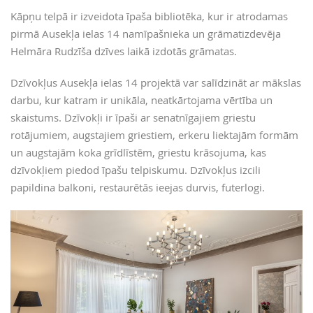
Kāpņu telpā ir izveidota īpaša bibliotēka, kur ir atrodamas
pirmā Ausekļa ielas 14 namīpašnieka un grāmatizdevēja
Helmāra Rudzīša dzīves laikā izdotās grāmatas.
Dzīvokļus Ausekļa ielas 14 projektā var salīdzināt ar mākslas
darbu, kur katram ir unikāla, neatkārtojama vērtība un
skaistums. Dzīvokļi ir īpaši ar senatnīgajiem griestu
rotājumiem, augstajiem griestiem, erkeru liektajām formām
un augstajām koka grīdlīstēm, griestu krāsojuma, kas
dzīvokļiem piedod īpašu telpiskumu. Dzīvokļus izcili
papildina balkoni, restaurētās ieejas durvis, futerlogi.