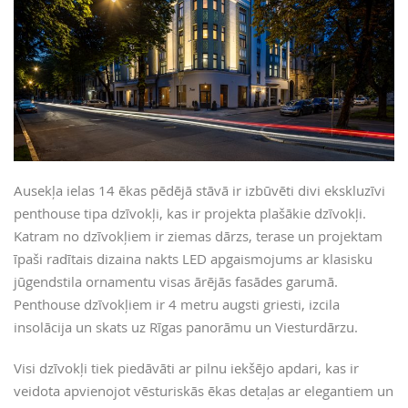
Ausekļa ielas 14 ēkas pēdējā stāvā ir izbūvēti divi ekskluzīvi
penthouse tipa dzīvokļi, kas ir projekta plašākie dzīvokļi.
Katram no dzīvokļiem ir ziemas dārzs, terase un projektam
īpaši radītais dizaina nakts LED apgaismojums ar klasisku
jūgendstila ornamentu visas ārējās fasādes garumā.
Penthouse dzīvokļiem ir 4 metru augsti griesti, izcila
insolācija un skats uz Rīgas panorāmu un Viesturdārzu.
Visi dzīvokļi tiek piedāvāti ar pilnu iekšējo apdari, kas ir
veidota apvienojot vēsturiskās ēkas detaļas ar elegantiem un