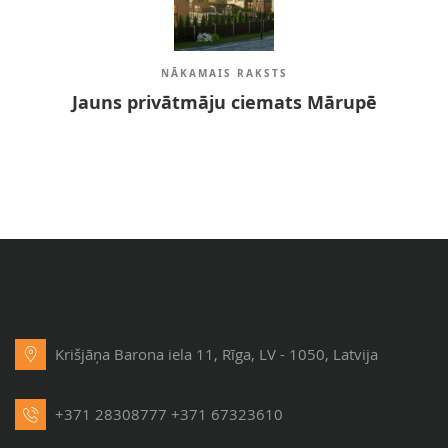
NĀKAMAIS RAKSTS
Jauns privātmāju ciemats Mārupē
Krišjāņa Barona iela 11, Rīga, LV - 1050, Latvija
+371 28308777
+371 67323610