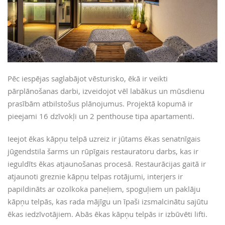
Pēc iespējas saglabājot vēsturisko, ēkā ir veikti
pārplānošanas darbi, izveidojot vēl labākus un mūsdienu
prasībām atbilstošus plānojumus. Projektā kopumā ir
pieejami 16 dzīvokļi un 2 penthouse tipa apartamenti.
Ieejot ēkas kāpņu telpā uzreiz ir jūtams ēkas senatnīgais
jūgendstila šarms un rūpīgais restauratoru darbs, kas ir
ieguldīts ēkas atjaunošanas procesā. Restaurācijas gaitā ir
atjaunoti greznie kāpņu telpas rotājumi, interjers ir
papildināts ar ozolkoka paneļiem, spoguļiem un paklāju
kāpņu telpās, kas rada mājīgu un īpaši izsmalcinātu sajūtu
ēkas iedzīvotājiem. Abās ēkas kāpņu telpās ir izbūvēti lifti.