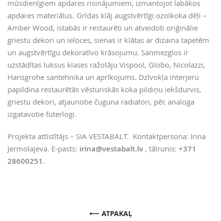
mūsdienīgiem apdares risinājumiem, izmantojot labākos
apdares materiālus. Grīdas klāj augstvērtīgi ozolkoka dēļi –
Amber Wood, istabās ir restaurēti un atveidoti oriģinālie
griestu dekori un ieloces, sienas ir klātas ar dizaina tapetēm
un augstvērtīgu dekoratīvo krāsojumu. Sanmezglos ir
uzstādītas luksus klases ražotāju Vispool, Globo, Nicolazzi,
Hansgrohe santehnika un aprīkojums. Dzīvokļa interjeru
papildina restaurētās vēsturiskās koka pildiņu iekšdurvis,
griestu dekori, atjaunotie čuguna radiatori, pēc analoga
izgatavotie futerlogi.
Projekta attīstītājs – SIA VESTABALT. Kontaktpersona: Irina
Jermolajeva. E-pasts:
irina@vestabalt.lv
, tālrunis:
+371
28600251
.
ATPAKAĻ