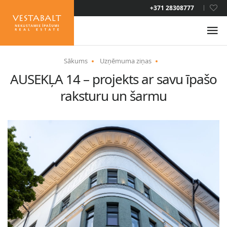
+371 28308777
LAT
RUS
Sākums
Uzņēmuma ziņas
AUSEKĻA 14 – projekts ar savu īpašo
PAR MUMS
raksturu un šarmu
JAUNUMI
ĪPAŠUMI
PAKALPOJUMI
UZTURĒŠANĀS ATĻAUJA
KONTAKTI