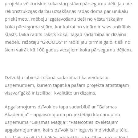
projekta vēsturiskie koka starpstāvu pārsegumu dēļi. Jau pie
rekonstrukcijas darbu uzsākšanas radās doma par unikālu
priekšmetu, mēbeļu izgatavošanu tieši no vēsturiskajām
koka pārseguma sijām, kur katrai no viņām ir savs unikālais
stāsts, laika radīts raksts kokā. Tagad sadarbībā ar dizaina
mēbeļu ražotāju “GROODS” ir radīti jau pirmie galdi tieši no
šiem vairāk kā 100 gadus vecajiem koka pārsegumu dēļiem.
Dzīvokļu labiekārtošanā sadarbība tika veidota ar
uzņēmumiem, kuriem tāpat kā pašam projekta attīstītājam
vissvarīgākā ir izcilība, kvalitāte un dizains.
Apgaismojums dzīvokļos tapa sadarbībā ar “Gaismas
Akadēmija” – apgaismojuma projektētāju komandu no
uzņēmuma “Gaismas Maģija”: “Pateicoties izvēlētajam
apgaismojumam, katrs dzīvoklis ir ieguvis individuālu tēlu,
kas ļāvis izcelt tā labākās arhitektūras īpašības, nezaudējot