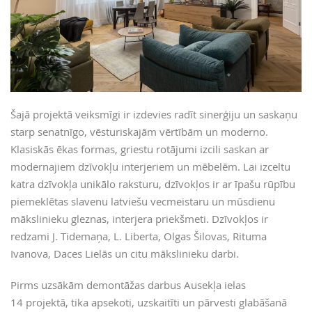
Šajā projektā veiksmīgi ir izdevies radīt sinerģiju un saskaņu
starp senatnīgo, vēsturiskajām vērtībām un moderno.
Klasiskās ēkas formas, griestu rotājumi izcili saskan ar
modernajiem dzīvokļu interjeriem un mēbelēm. Lai izceltu
katra dzīvokļa unikālo raksturu, dzīvokļos ir ar īpašu rūpību
piemeklētas slavenu latviešu vecmeistaru un mūsdienu
mākslinieku gleznas, interjera priekšmeti. Dzīvokļos ir
redzami J. Tidemaņa, L. Liberta, Olgas Šilovas, Rituma
Ivanova, Daces Lielās un citu mākslinieku darbi.
Pirms uzsākām demontāžas darbus Ausekļa ielas
14 projektā, tika apsekoti, uzskaitīti un pārvesti glabāšanā