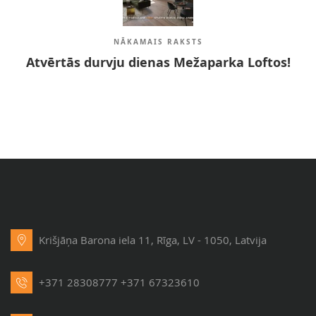
NĀKAMAIS RAKSTS
Atvērtās durvju dienas Mežaparka Loftos!
Krišjāņa Barona iela 11, Rīga, LV - 1050, Latvija
+371 28308777
+371 67323610