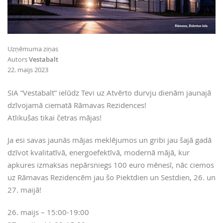
Uzņēmuma ziņas
Autors
Vestabalt
22. maijs 2023
SIA “Vestabalt” ielūdz Tevi uz Atvērto durvju dienām jaunajā
dzīvojamā ciematā Rāmavas Rezidences!
Atlikušas tikai četras mājas!
Ja esi savas jaunās mājas meklējumos un gribi jau šajā gadā
dzīvot kvalitatīvā, energoefektīvā, modernā mājā, kur
apkures izmaksas nepārsniegs 100 euro mēnesī, nāc ciemos
uz Rāmavas Rezidencēm jau šo Piektdien un Sestdien, 26. un
27. maijā!
26. maijs – 15:00-19:00