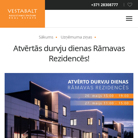
+371 28308777
LAT
Sākums
Uzņēmuma ziņas
Atvērtās durvju dienas Rāmavas
PAR MUMS
Rezidencēs!
JAUNUMI
ĪPAŠUMI
PAKALPOJUMI
UZTURĒŠANĀS ATĻAUJA
KONTAKTI