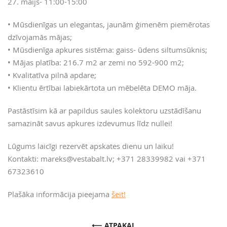
27. maijs- 11:00-15:00
• Mūsdienīgas un elegantas, jaunām ģimenēm piemērotas
dzīvojamās mājas;
• Mūsdienīga apkures sistēma: gaiss- ūdens siltumsūknis;
• Mājas platība: 216.7 m2 ar zemi no 592-900 m2;
• Kvalitatīva pilnā apdare;
• Klientu ērtībai labiekārtota un mēbelēta DEMO māja.
Pastāstīsim kā ar papildus saules kolektoru uzstādīšanu
samazināt savus apkures izdevumus līdz nullei!
Lūgums laicīgi rezervēt apskates dienu un laiku!
Kontakti: mareks@vestabalt.lv; +371 28339982 vai +371
67323610
Plašāka informācija pieejama
šeit!
ATPAKAĻ