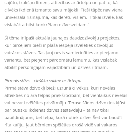
sajūtu, trokšņu līmeni, attiecības ar ārtelpu un pat to, kā
cilvēks ikdienā izmanto savu mājokli. Tieši tāpēc nav viena
universāla risinājuma, kas derētu visiem. Ir tikai izvēle, kas
vislabāk atbilst konkrētam dzīvesveidam.”
Šī tēma ir īpaši aktuāla jaunajos daudzdzīvokļu projektos,
kur pircējiem bieži ir plaša iespēja izvēlēties dzīvokļus
vairākos stāvos. Tas ļauj nevis samierināties ar pieejamo
variantu, bet pieņemt pārdomātu lēmumu, kas vislabāk
atbilst personīgajām vajadzībām un dzīves ritmam.
Pirmais stāvs – ciešāka saikne ar ārtelpu
Pirmā stāva dzīvokļi bieži uzrunā cilvēkus, kuri nevēlas
atteikties no āra telpas priekšrocībām, bet vienlaikus nevēlas
vai nevar izvēlēties privātmāju. Terase šādos dzīvokļos kļūst
par būtisku ikdienas dzīves sastāvdaļu – tā nav tikai
papildinājums, bet telpa, kurā notiek dzīve. Šeit var baudīt
rīta kafiju, ļaut bērniem spēlēties drošā vidē vai vakaros
atpūsties svaigā gaisā, nejūtoties atrautam no mājokļa.