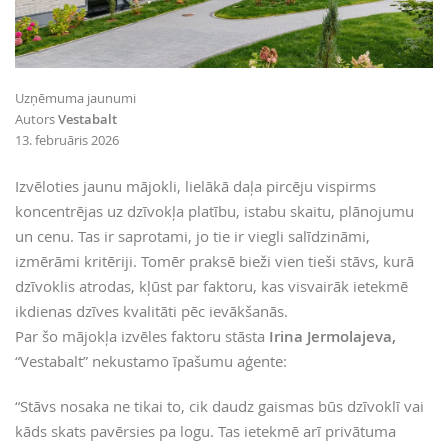
Uzņēmuma jaunumi
Autors
Vestabalt
13. februāris 2026
Izvēloties jaunu mājokli, lielākā daļa pircēju vispirms
koncentrējas uz dzīvokļa platību, istabu skaitu, plānojumu
un cenu. Tas ir saprotami, jo tie ir viegli salīdzināmi,
izmērāmi kritēriji. Tomēr praksē bieži vien tieši stāvs, kurā
dzīvoklis atrodas, kļūst par faktoru, kas visvairāk ietekmē
ikdienas dzīves kvalitāti pēc ievākšanās.
Par šo mājokļa izvēles faktoru stāsta
Irina Jermolajeva,
“Vestabalt” nekustamo īpašumu aģente:
“Stāvs nosaka ne tikai to, cik daudz gaismas būs dzīvoklī vai
kāds skats pavērsies pa logu. Tas ietekmē arī privātuma