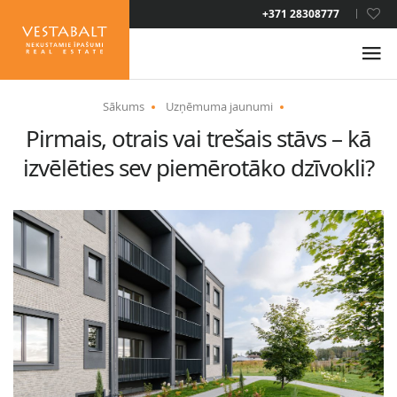
LAT
+371 28308777
RUS
ENG
Sākums
Uzņēmuma jaunumi
Pirmais, otrais vai trešais stāvs – kā
PAR MUMS
izvēlēties sev piemērotāko dzīvokli?
JAUNUMI
ĪPAŠUMI
PAKALPOJUMI
UZTURĒŠANĀS ATĻAUJA
KONTAKTI