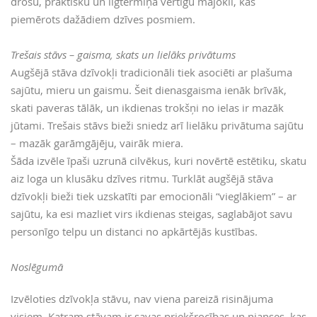
drošu, praktisku un ilgtermiņā vērtīgu mājokli, kas
piemērots dažādiem dzīves posmiem.
Trešais stāvs – gaisma, skats un lielāks privātums
Augšējā stāva dzīvokļi tradicionāli tiek asociēti ar plašuma
sajūtu, mieru un gaismu. Šeit dienasgaisma ienāk brīvāk,
skati paveras tālāk, un ikdienas trokšņi no ielas ir mazāk
jūtami. Trešais stāvs bieži sniedz arī lielāku privātuma sajūtu
– mazāk garāmgājēju, vairāk miera.
Šāda izvēle īpaši uzrunā cilvēkus, kuri novērtē estētiku, skatu
aiz loga un klusāku dzīves ritmu. Turklāt augšējā stāva
dzīvokļi bieži tiek uzskatīti par emocionāli “vieglākiem” – ar
sajūtu, ka esi mazliet virs ikdienas steigas, saglabājot savu
personīgo telpu un distanci no apkārtējās kustības.
Noslēgumā
Izvēloties dzīvokļa stāvu, nav viena pareizā risinājuma
visiem. Katram stāvam ir savas priekšrocības un nianses, kas