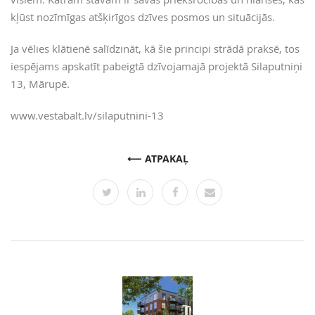
kļūst nozīmīgas atšķirīgos dzīves posmos un situācijās.
Ja vēlies klātienē salīdzināt, kā šie principi strādā praksē, tos
iespējams apskatīt pabeigtā dzīvojamajā projektā Silaputniņi
13, Mārupē.
www.vestabalt.lv/silaputnini-13
ATPAKAĻ