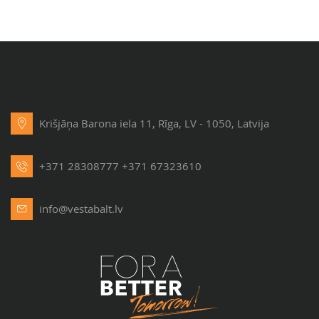
Krišjāņa Barona iela 11, Rīga, LV - 1050, Latvija
+371 28308777
+371 67323610
info@vestabalt.lv