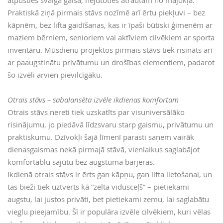
Praktiskā ziņā pirmais stāvs nozīmē arī ērtu piekļuvi – bez
kāpnēm, bez lifta gaidīšanas, kas ir īpaši būtiski ģimenēm ar
maziem bērniem, senioriem vai aktīviem cilvēkiem ar sporta
inventāru. Mūsdienu projektos pirmais stāvs tiek risināts arī
ar paaugstinātu privātumu un drošības elementiem, padarot
šo izvēli arvien pievilcīgāku.
Otrais stāvs – sabalansēta izvēle ikdienas komfortam
Otrais stāvs nereti tiek uzskatīts par visuniversālāko
risinājumu, jo piedāvā līdzsvaru starp gaismu, privātumu un
praktiskumu. Dzīvokļi šajā līmenī parasti saņem vairāk
dienasgaismas nekā pirmajā stāvā, vienlaikus saglabājot
komfortablu sajūtu bez augstuma barjeras.
Ikdienā otrais stāvs ir ērts gan kāpņu, gan lifta lietošanai, un
tas bieži tiek uztverts kā “zelta vidusceļš” – pietiekami
augstu, lai justos privāti, bet pietiekami zemu, lai saglabātu
vieglu pieejamību. Šī ir populāra izvēle cilvēkiem, kuri vēlas