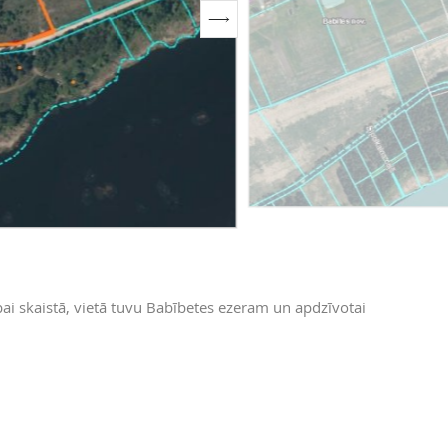
i skaistā, vietā tuvu Babībetes ezeram un apdzīvotai