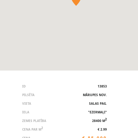
ID
13853
PILSĒTA
MĀRUPES NOV.
VIETA
SALAS PAG.
IELA
"EZERMAĻI"
2
ZEMES PLATĪBA
28400 M
2
CENA PAR M
€ 2.99