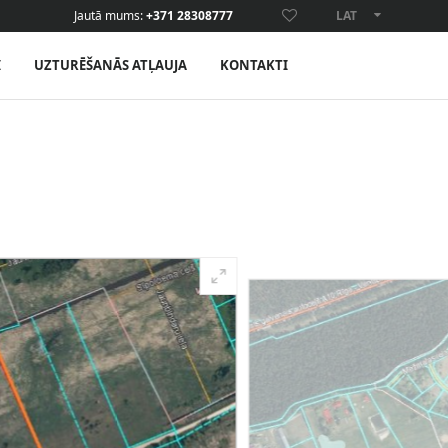
Jautā mums:
+371 28308777
LAT
ENG
I
UZTURĒŠANĀS ATĻAUJA
KONTAKTI