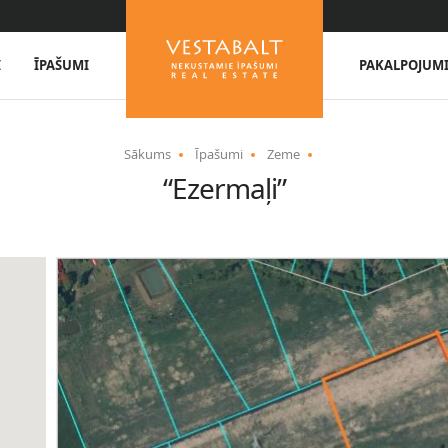
I
ĪPAŠUMI
PAKALPOJUM
Sākums
Īpašumi
Zeme
“Ezermaļi”