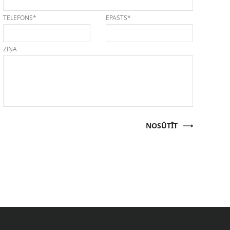
TELEFONS*
EPASTS*
ZIŅA
NOSŪTĪT