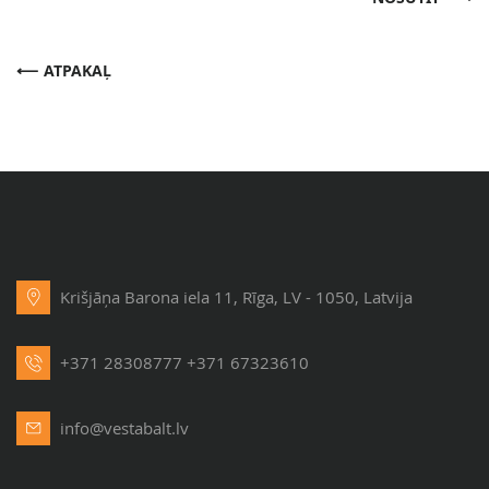
ATPAKAĻ
Krišjāņa Barona iela 11, Rīga, LV - 1050, Latvija
+371 28308777
+371 67323610
info@vestabalt.lv