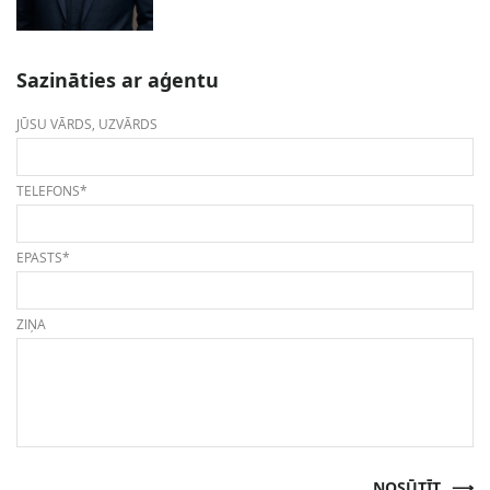
Sazināties ar aģentu
JŪSU VĀRDS, UZVĀRDS
TELEFONS*
EPASTS*
ZIŅA
NOSŪTĪT