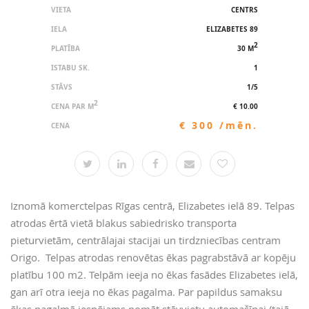
VIETA
CENTRS
IELA
ELIZABETES 89
2
PLATĪBA
30 M
ISTABU SK.
1
STĀVS
1/5
2
CENA PAR M
€ 10.00
€ 300 /mēn.
CENA
Iznomā komerctelpas Rīgas centrā, Elizabetes ielā 89. Telpas
atrodas ērtā vietā blakus sabiedrisko transporta
pieturvietām, centrālajai stacijai un tirdzniecības centram
Origo. Telpas atrodas renovētas ēkas pagrabstāvā ar kopēju
platību 100 m2. Telpām ieeja no ēkas fasādes Elizabetes ielā,
gan arī otra ieeja no ēkas pagalma. Par papildus samaksu