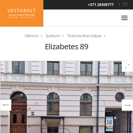
LAT
+371 28308777
RUS
ENG
Sākums
Īpašumi
Tirdzniecības telpas
Elizabetes 89
PAR MUMS
JAUNUMI
ĪPAŠUMI
PAKALPOJUMI
UZTURĒŠANĀS ATĻAUJA
KONTAKTI