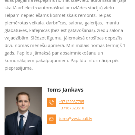
ēkas pagalmā iespējams nomāt stāvvietu automašīnai (tajā
skaitā arī elektroautomašīnai ar uzlādes staciju) vietu.
Telpām nepieciešams kosmētiskais remonts. Telpas
piemērotas veikala, darbnīcas, salona, galerijas, mantu
glabātuves, kafejnīcas (bez ēst gatavošanas), ziedu salona
vajadzībām. Slēdzot līgumu, jāiemaksā drošības depozīts
divu nomas mēnešu apmērā. Minimālais nomas termiņš 1
gads. Papildu jāmaksā par apsaimniekošanu un
komunālajiem pakalpojumiem. Papildu informācija pēc
pieprasījuma.
Toms Jankavs
+37122037785
+37167323610
toms@vestabalt.lv