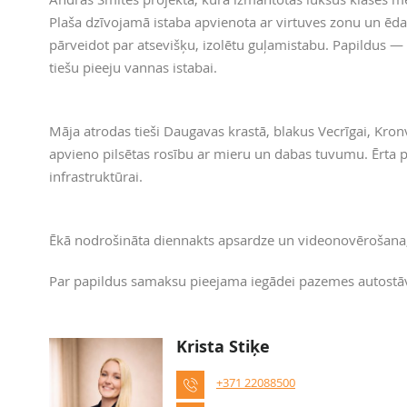
Plaša dzīvojamā istaba apvienota ar virtuves zonu un ē
pārveidot par atsevišķu, izolētu guļamistabu. Papildus —
tiešu pieeju vannas istabai.
Māja atrodas tieši Daugavas krastā, blakus Vecrīgai, Kr
apvieno pilsētas rosību ar mieru un dabas tuvumu. Ērta p
infrastruktūrai.
Ēkā nodrošināta diennakts apsardze un videonovērošana, l
Par papildus samaksu pieejama iegādei pazemes autostāv
Krista Stiķe
+371 22088500