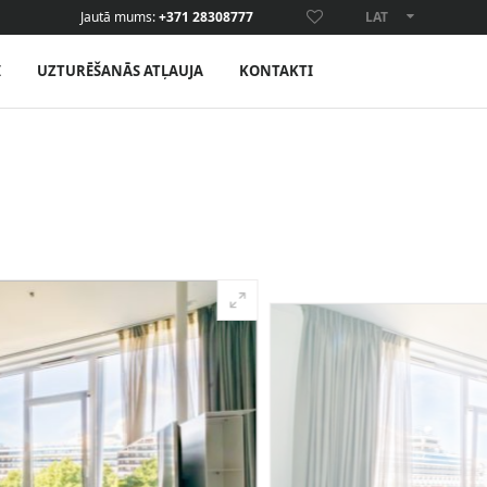
Jautā mums:
+371 28308777
LAT
ENG
I
UZTURĒŠANĀS ATĻAUJA
KONTAKTI