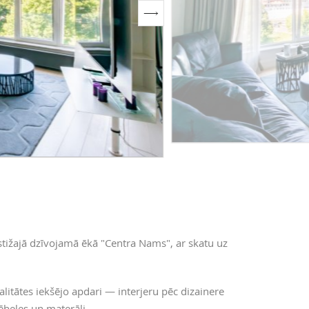
stižajā dzīvojamā ēkā "Centra Nams", ar skatu uz
alitātes iekšējo apdari — interjeru pēc dizainere
ēbeles un materāli.