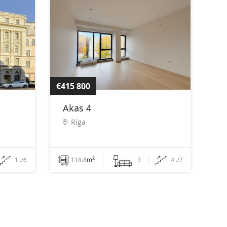
€415 800
Akas 4
Rīga
2
1 ./6
118.8
m
3
4 ./7