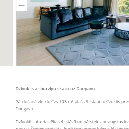
Dzīvoklis ar burvīgu skatu uz Daugavu
Pārdošanā ekskluzīvs 103 m² plašs 3 istabu dzīvoklis pre
Daugavu.
Dzīvoklis atrodas ēkas 4. stāvā un pārsteidz ar augstas kv
Andras Šmites projekta, kurā izmantotas luksus klases m