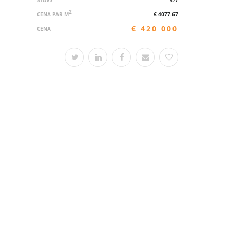
STĀVS
4/7
2
CENA PAR M
€ 4077.67
€ 420 000
CENA