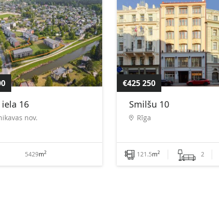
00
€425 250
 iela 16
Smilšu 10
nikavas nov.
Rīga
2
2
5429
m
121.5
m
2