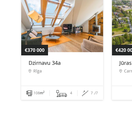
€370 000
€420 0
Dzirnavu 34a
Jūras
Rīga
Car
2
108
m
4
7 ./7