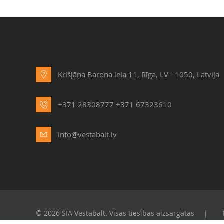
Krišjāņa Barona iela 11, Rīga, LV - 1050, Latvija
+371 28308777
+371 67323610
info@vestabalt.lv
© 2026 SIA Vestabalt. Visas tiesības aizsargātas
|