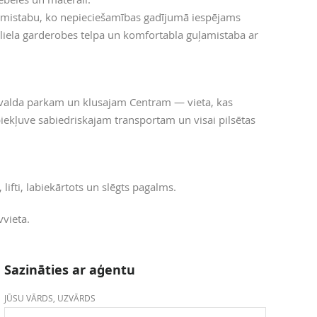
damistabu, ko nepieciešamības gadījumā iespējams
 liela garderobes telpa un komfortabla guļamistaba ar
onvalda parkam un klusajam Centram — vieta, kas
iekļuve sabiedriskajam transportam un visai pilsētas
ifti, labiekārtots un slēgts pagalms.
vieta.
Sazināties ar aģentu
JŪSU VĀRDS, UZVĀRDS