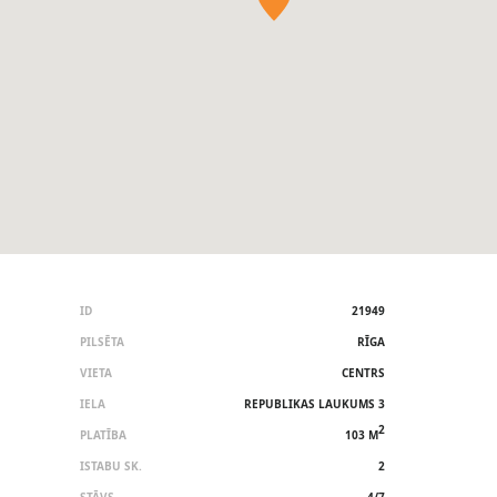
ID
21949
PILSĒTA
RĪGA
VIETA
CENTRS
IELA
REPUBLIKAS LAUKUMS 3
2
PLATĪBA
103 M
ISTABU SK.
2