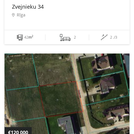
Zvejnieku 34
Rīga
2
42
m
2
2 ./3
€120 000