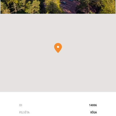
ID
14006
PILSĒTA
RĪGA