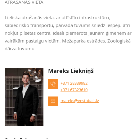
ATRAŠANĀS VIETA
Lieliska atrašanās vieta, ar attīstītu infrastruktūru,
sabiedrisko transportu, pārvada tuvums sniedz iespēju ātri
nokļūt pilsētas centrā. Ideāli piemērots jaunām ģimenēm ar
vairākām pastaigu vietām, Mežaparka estrādes, Zooloģiskā
dārza tuvumu.
Mareks Liekniņš
+371 28339982
+371 67323610
mareks@vestabalt.lv