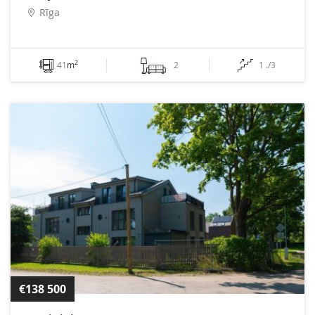
Rīga
2
41
m
2
1 ./3
€138 500