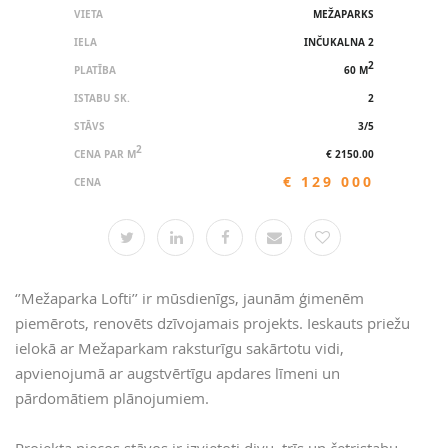
VIETA
MEŽAPARKS
IELA
INČUKALNA 2
2
PLATĪBA
60 M
ISTABU SK.
2
STĀVS
3/5
2
CENA PAR M
€ 2150.00
€ 129 000
CENA
‘’Mežaparka Lofti’’ ir mūsdienīgs, jaunām ģimenēm
piemērots, renovēts dzīvojamais projekts. Ieskauts priežu
ielokā ar Mežaparkam raksturīgu sakārtotu vidi,
apvienojumā ar augstvērtīgu apdares līmeni un
pārdomātiem plānojumiem.