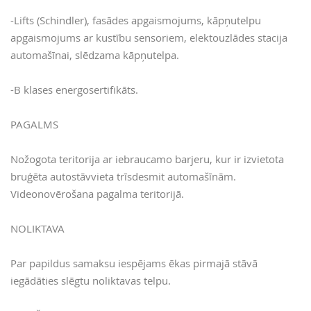
-Lifts (Schindler), fasādes apgaismojums, kāpņutelpu
apgaismojums ar kustību sensoriem, elektouzlādes stacija
automašīnai, slēdzama kāpņutelpa.
-B klases energosertifikāts.
PAGALMS
Nožogota teritorija ar iebraucamo barjeru, kur ir izvietota
bruģēta autostāvvieta trīsdesmit automašīnām.
Videonovērošana pagalma teritorijā.
NOLIKTAVA
Par papildus samaksu iespējams ēkas pirmajā stāvā
iegādāties slēgtu noliktavas telpu.