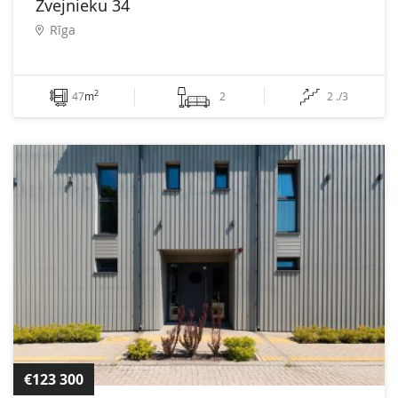
Zvejnieku 34
Rīga
2
47
m
2
2 ./3
€123 300