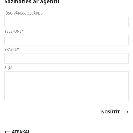
Sazināties ar aģentu
JŪSU VĀRDS, UZVĀRDS
TELEFONS*
EPASTS*
ZIŅA
NOSŪTĪT
ATPAKAĻ