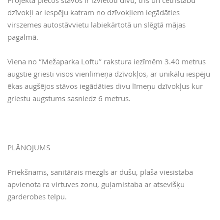
Projekta piecos stāvos ir izvietoti divu, trīs un četristabu
dzīvokļi ar iespēju katram no dzīvokļiem iegādāties
virszemes autostāvvietu labiekārtotā un slēgtā mājas
pagalmā.
Viena no ‘’Mežaparka Loftu’’ rakstura iezīmēm 3.40 metrus
augstie griesti visos vienlīmeņa dzīvokļos, ar unikālu iespēju
ēkas augšējos stāvos iegādāties divu līmeņu dzīvokļus kur
griestu augstums sasniedz 6 metrus.
PLĀNOJUMS
Priekšnams, sanitārais mezgls ar dušu, plaša viesistaba
apvienota ra virtuves zonu, guļamistaba ar atsevišķu
garderobes telpu.