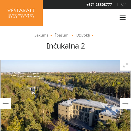
LAT
+371 28308777
RUS
ENG
Sākums
Īpašumi
Dzīvokļi
Inčukalna 2
PAR MUMS
JAUNUMI
ĪPAŠUMI
PAKALPOJUMI
UZTURĒŠANĀS ATĻAUJA
KONTAKTI