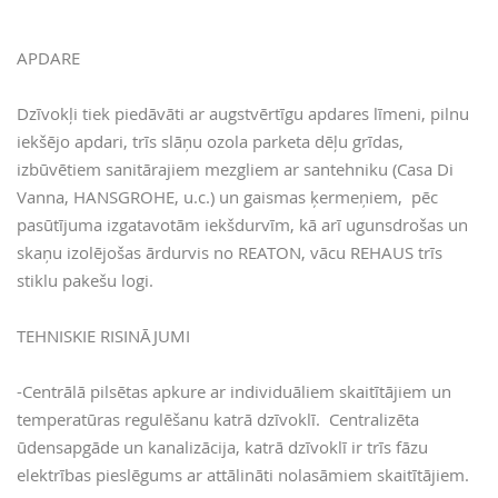
APDARE
Dzīvokļi tiek piedāvāti ar augstvērtīgu apdares līmeni, pilnu
iekšējo apdari, trīs slāņu ozola parketa dēļu grīdas,
izbūvētiem sanitārajiem mezgliem ar santehniku (Casa Di
Vanna, HANSGROHE, u.c.) un gaismas ķermeņiem, pēc
pasūtījuma izgatavotām iekšdurvīm, kā arī ugunsdrošas un
skaņu izolējošas ārdurvis no REATON, vācu REHAUS trīs
stiklu pakešu logi.
TEHNISKIE RISINĀJUMI
-Centrālā pilsētas apkure ar individuāliem skaitītājiem un
temperatūras regulēšanu katrā dzīvoklī. Centralizēta
ūdensapgāde un kanalizācija, katrā dzīvoklī ir trīs fāzu
elektrības pieslēgums ar attālināti nolasāmiem skaitītājiem.