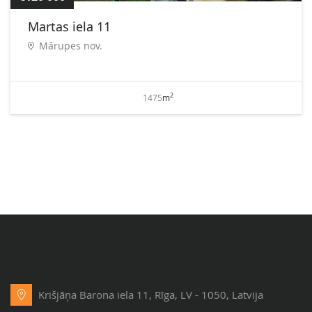
Martas iela 11
Mārupes nov.
2
1475
m
Krišjāņa Barona iela 11, Rīga, LV - 1050, Latvija