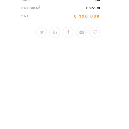
STĀVS
2/6
2
CENA PAR M
€ 3655.38
€ 190 080
CENA