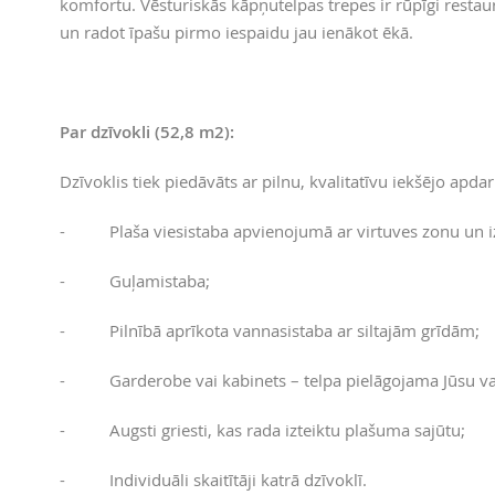
komfortu. Vēsturiskās kāpņutelpas trepes ir rūpīgi restau
un radot īpašu pirmo iespaidu jau ienākot ēkā.
Par dzīvokli (52,8 m2):
Dzīvoklis tiek piedāvāts ar pilnu, kvalitatīvu iekšējo apd
- Plaša viesistaba apvienojumā ar virtuves zonu un iz
- Guļamistaba;
- Pilnībā aprīkota vannasistaba ar siltajām grīdām;
- Garderobe vai kabinets – telpa pielāgojama Jūsu v
- Augsti griesti, kas rada izteiktu plašuma sajūtu;
- Individuāli skaitītāji katrā dzīvoklī.