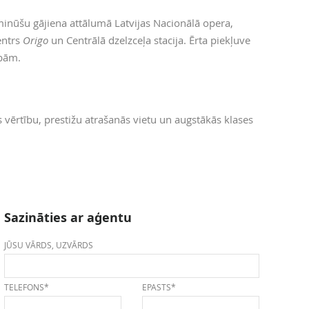
minūšu gājiena attālumā Latvijas Nacionālā opera,
centrs
Origo
un Centrālā dzelzceļa stacija. Ērta piekļuve
ībām.
s vērtību, prestižu atrašanās vietu un augstākās klases
Sazināties ar aģentu
JŪSU VĀRDS, UZVĀRDS
TELEFONS*
EPASTS*