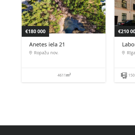
€180 000
€210 0
Anetes iela 21
Labo
Ropažu nov.
Rīg
2
4611
m
150