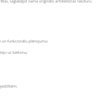
rētas, saglabājot nama oriģinālo arhitektūras raksturu
ari un funkcionālu plānojumu:
eju uz balkonu;
ajadzībām;