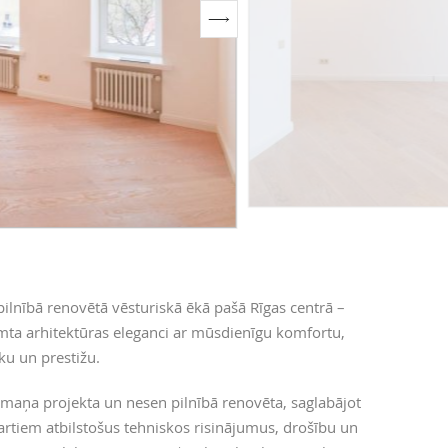
ilnībā renovētā vēsturiskā ēkā pašā Rīgas centrā –
ta arhitektūras eleganci ar mūsdienīgu komfortu,
iku un prestižu.
aumaņa projekta un nesen pilnībā renovēta, saglabājot
artiem atbilstošus tehniskos risinājumus, drošību un