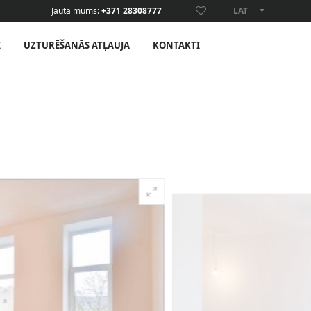
Jautā mums:
+371 28308777
LAT
ENG
I
UZTURĒŠANĀS ATĻAUJA
KONTAKTI