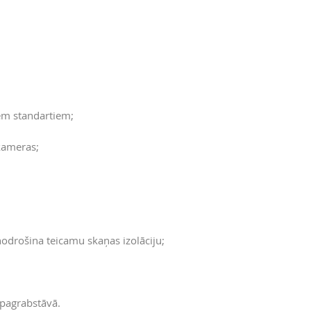
em standartiem;
ameras;
odrošina teicamu skaņas izolāciju;
pagrabstāvā.