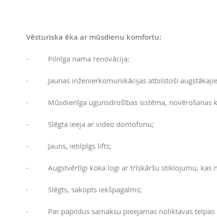
Vēsturiska ēka ar mūsdienu komfortu:
- Pilnīga nama renovācija;
- Jaunas inženierkomunikācijas atbilstoši augstākaji
- Mūsdienīga ugunsdrošības sistēma, novērošanas k
- Slēgta ieeja ar video domofonu;
- Jauns, ietilpīgs lifts;
- Augstvērtīgi koka logi ar trīskāršu stiklojumu, kas n
- Slēgts, sakopts iekšpagalms;
- Par papildus samaksu pieejamas noliktavas telpas 