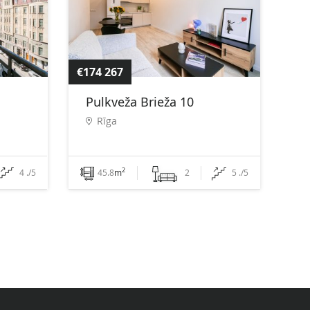
€174 267
Pulkveža Brieža 10
Rīga
2
4 ./5
45.8
m
2
5 ./5