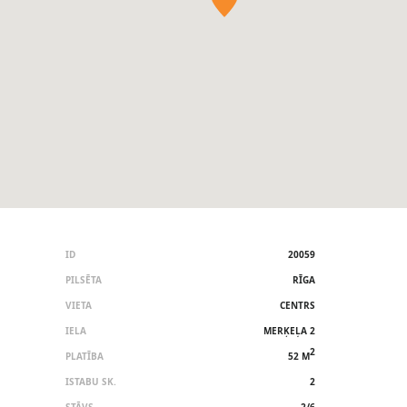
ID
20059
PILSĒTA
RĪGA
VIETA
CENTRS
IELA
MERĶEĻA 2
2
PLATĪBA
52 M
ISTABU SK.
2