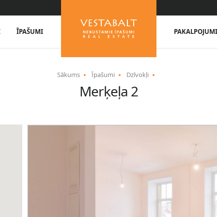
I
ĪPAŠUMI
PAKALPOJUM
Sākums
Īpašumi
Dzīvokļi
Merķeļa 2