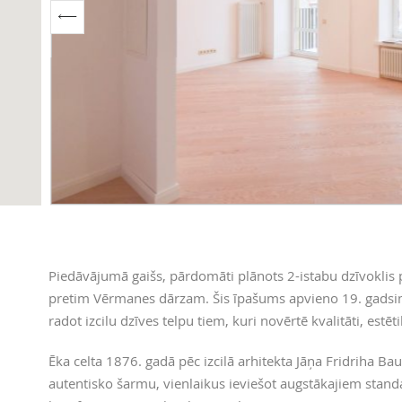
Piedāvājumā gaišs, pārdomāti plānots 2-istabu dzīvoklis p
pretim Vērmanes dārzam. Šis īpašums apvieno 19. gadsim
radot izcilu dzīves telpu tiem, kuri novērtē kvalitāti, estēt
Ēka celta 1876. gadā pēc izcilā arhitekta Jāņa Fridriha B
autentisko šarmu, vienlaikus ieviešot augstākajiem stand