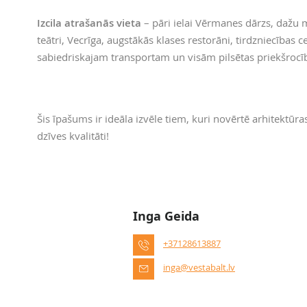
Izcila atrašanās vieta
– pāri ielai Vērmanes dārzs, dažu 
teātri, Vecrīga, augstākās klases restorāni, tirdzniecības 
sabiedriskajam transportam un visām pilsētas priekšroc
Šis īpašums ir ideāla izvēle tiem, kuri novērtē arhitektūra
dzīves kvalitāti!
Inga Geida
+37128613887
inga@vestabalt.lv