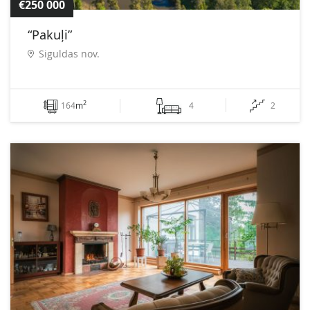
€250 000
“Pakuļi”
Siguldas nov.
2
164
m
4
2