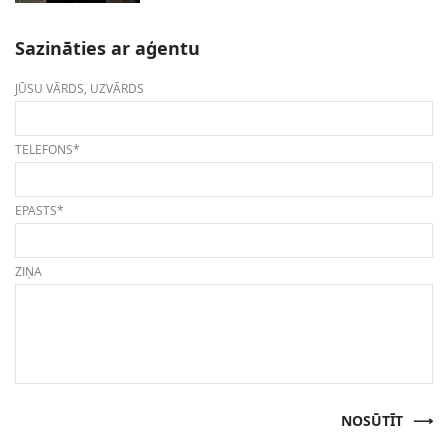
Sazināties ar aģentu
JŪSU VĀRDS, UZVĀRDS
TELEFONS*
EPASTS*
ZIŅA
NOSŪTĪT