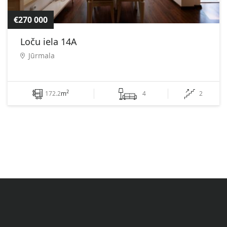
€270 000
Loču iela 14A
Jūrmala
2
172.2
m
4
2