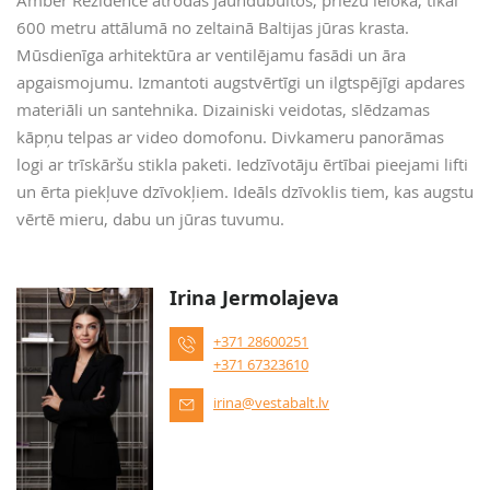
Amber Rezidence atrodas Jaundubultos, priežu ielokā, tikai
600 metru attālumā no zeltainā Baltijas jūras krasta.
Mūsdienīga arhitektūra ar ventilējamu fasādi un āra
apgaismojumu. Izmantoti augstvērtīgi un ilgtspējīgi apdares
materiāli un santehnika. Dizainiski veidotas, slēdzamas
kāpņu telpas ar video domofonu. Divkameru panorāmas
logi ar trīskāršu stikla paketi. Iedzīvotāju ērtībai pieejami lifti
un ērta piekļuve dzīvokļiem. Ideāls dzīvoklis tiem, kas augstu
vērtē mieru, dabu un jūras tuvumu.
Irina Jermolajeva
+371 28600251
+371 67323610
irina@vestabalt.lv