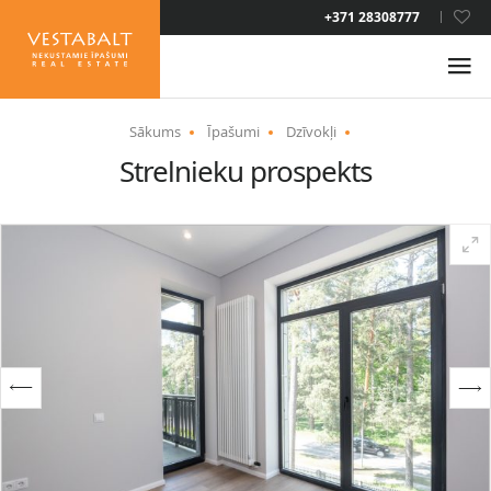
LAT
+371 28308777
RUS
ENG
Sākums
Īpašumi
Dzīvokļi
Strelnieku prospekts
PAR MUMS
JAUNUMI
ĪPAŠUMI
PAKALPOJUMI
UZTURĒŠANĀS ATĻAUJA
KONTAKTI