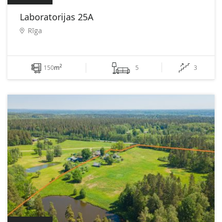
Laboratorijas 25A
Rīga
2
150
m
5
3