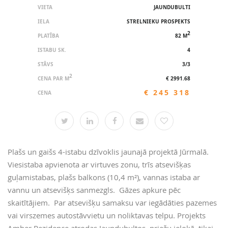
VIETA
JAUNDUBULTI
IELA
STRELNIEKU PROSPEKTS
2
PLATĪBA
82 M
ISTABU SK.
4
STĀVS
3/3
2
CENA PAR M
€ 2991.68
€ 245 318
CENA
Plašs un gaišs 4-istabu dzīvoklis jaunajā projektā Jūrmalā.
Viesistaba apvienota ar virtuves zonu, trīs atsevišķas
guļamistabas, plašs balkons (10,4 m²), vannas istaba ar
vannu un atsevišķs sanmezgls. Gāzes apkure pēc
skaitītājiem. Par atsevišķu samaksu var iegādāties pazemes
vai virszemes autostāvvietu un noliktavas telpu. Projekts