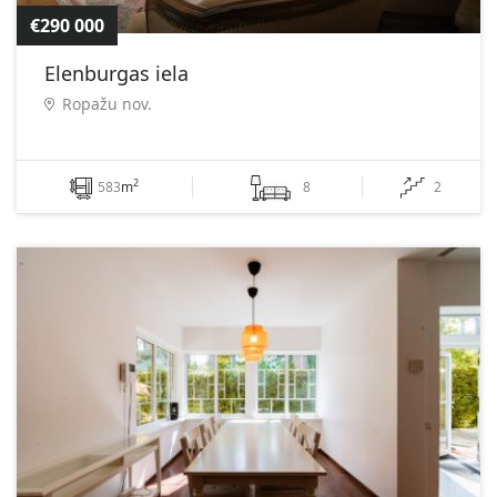
€290 000
Elenburgas iela
Ropažu nov.
2
583
m
8
2