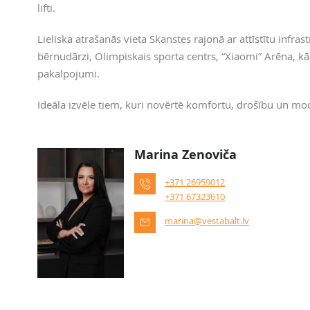
lifti.
Lieliska atrašanās vieta Skanstes rajonā ar attīstītu infra
bērnudārzi, Olimpiskais sporta centrs, “Xiaomi” Arēna, kā
pakalpojumi.
Ideāla izvēle tiem, kuri novērtē komfortu, drošību un mod
Marina Zenoviča
+371 26959012
+371 67323610
marina@vestabalt.lv