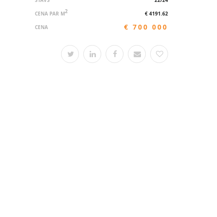
STĀVS
22/24
2
CENA PAR M
€ 4191.62
€ 700 000
CENA