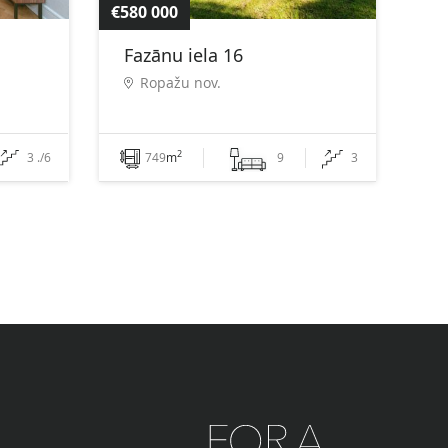
€580 000
Fazānu iela 16
Ropažu nov.
2
3 ./6
749
m
9
3