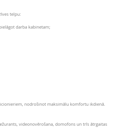
īves telpu:
 pielāgot darba kabinetam;
dicionieriem, nodrošinot maksimālu komfortu ikdienā.
dežurants, videonovērošana, domofons un trīs ātrgaitas