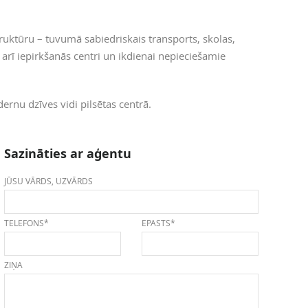
struktūru – tuvumā sabiedriskais transports, skolas,
 arī iepirkšanās centri un ikdienai nepieciešamie
ernu dzīves vidi pilsētas centrā.
Sazināties ar aģentu
JŪSU VĀRDS, UZVĀRDS
TELEFONS*
EPASTS*
ZIŅA