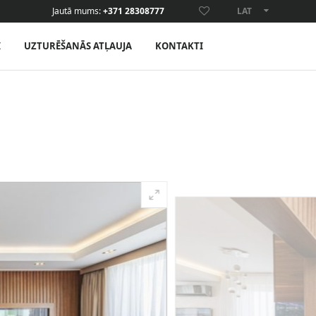
Jautā mums:
+371 28308777
LAT
ENG
I
UZTURĒŠANĀS ATĻAUJA
KONTAKTI