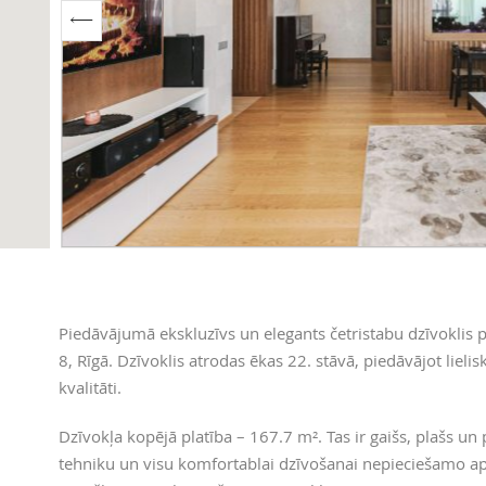
Piedāvājumā ekskluzīvs un elegants četristabu dzīvoklis pr
8, Rīgā. Dzīvoklis atrodas ēkas 22. stāvā, piedāvājot liel
kvalitāti.
Dzīvokļa kopējā platība – 167.7 m². Tas ir gaišs, plašs un 
tehniku un visu komfortablai dzīvošanai nepieciešamo a