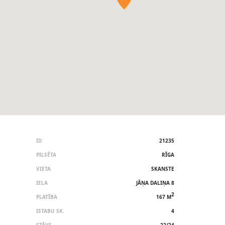
ID
21235
PILSĒTA
RĪGA
VIETA
SKANSTE
IELA
JĀŅA DALIŅA 8
2
PLATĪBA
167 M
ISTABU SK.
4