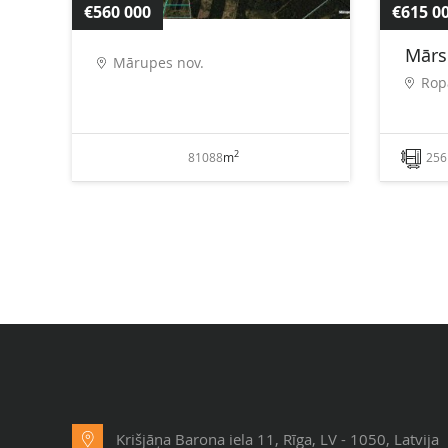
€560 000
€615 0
Mārsi
Mārupes nov.
Rop
2
81088
m
256
Krišjāņa Barona iela 11, Rīga, LV - 1050, Latvija