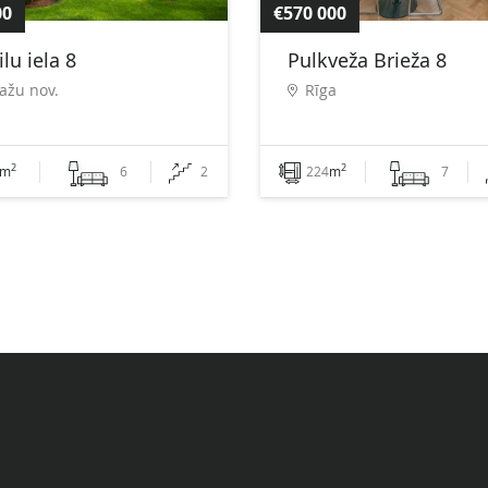
00
€570 000
lu iela 8
Pulkveža Brieža 8
ažu nov.
Rīga
2
2
m
6
2
224
m
7