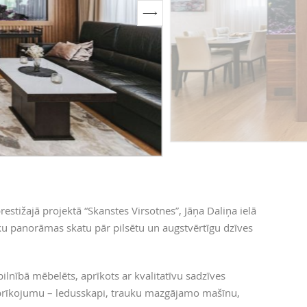
estižajā projektā “Skanstes Virsotnes”, Jāņa Daliņa ielā
isku panorāmas skatu pār pilsētu un augstvērtīgu dzīves
pilnībā mēbelēts, aprīkots ar kvalitatīvu sadzīves
prīkojumu – ledusskapi, trauku mazgājamo mašīnu,