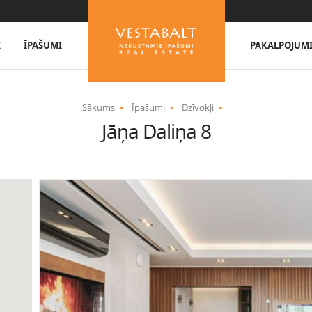
I
ĪPAŠUMI
PAKALPOJUM
Sākums
Īpašumi
Dzīvokļi
Jāņa Daliņa 8