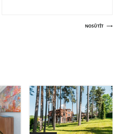
NOSŪTĪT