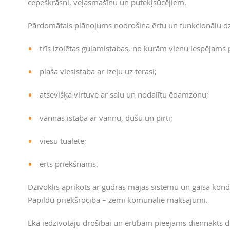
cepeškrāsni, veļasmašīnu un putekļsūcējiem.
Pārdomātais plānojums nodrošina ērtu un funkcionālu dz
trīs izolētas guļamistabas, no kurām vienu iespējams
plaša viesistaba ar izeju uz terasi;
atsevišķa virtuve ar salu un nodalītu ēdamzonu;
vannas istaba ar vannu, dušu un pirti;
viesu tualete;
ērts priekšnams.
Dzīvoklis aprīkots ar gudrās mājas sistēmu un gaisa kon
Papildu priekšrocība – zemi komunālie maksājumi.
Ēkā iedzīvotāju drošībai un ērtībām pieejams diennakts 