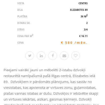
VIETA
CENTRS
IELA
ELIZABETES 89
2
PLATĪBA
36 M
ISTABU SK.
2
STĀVS
3/4
2
CENA PAR M
€ 16.11
€ 580 /mēn.
CENA
Pieejami vairāki jauni un mēbelēti 2-istabu dzīvokļi
restaurētā namīpašumā pašā Rīgas centrā, Elizabetes ielā
89. Dzīvokļiem ir pārdomāts plānojums, kas sastāv no
viesistabas, kas apvienota ar virtuves zonu, guļamistabas,
plašas vannas istabas ar dušu. Dzīvokļos ir iebūvētie skapji
un virtuves iekārtas, aizkari, gaismas ķermeņi. Dzīvokļi