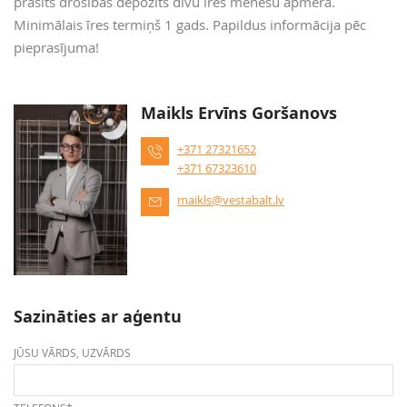
prasīts drošības depozīts divu īres mēnešu apmērā.
Minimālais īres termiņš 1 gads. Papildus informācija pēc
pieprasījuma!
Maikls Ervīns Goršanovs
+371 27321652
+371 67323610
maikls@vestabalt.lv
Sazināties ar aģentu
JŪSU VĀRDS, UZVĀRDS