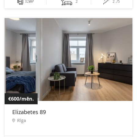
2
32
m
2
2 ./5
€600/mēn.
Elizabetes 89
Rīga