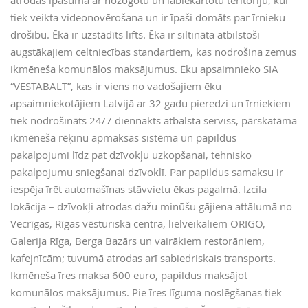
atrodas īpašumā ar nožogotu un labiekārtotu teritoriju, kur
tiek veikta videonovērošana un ir īpaši domāts par īrnieku
drošību. Ēkā ir uzstādīts lifts. Ēka ir siltināta atbilstoši
augstākajiem celtniecības standartiem, kas nodrošina zemus
ikmēneša komunālos maksājumus. Ēku apsaimnieko SIA
“VESTABALT”, kas ir viens no vadošajiem ēku
apsaimniekotājiem Latvijā ar 32 gadu pieredzi un īrniekiem
tiek nodrošināts 24/7 diennakts atbalsta serviss, pārskatāma
ikmēneša rēķinu apmaksas sistēma un papildus
pakalpojumi līdz pat dzīvokļu uzkopšanai, tehnisko
pakalpojumu sniegšanai dzīvoklī. Par papildus samaksu ir
iespēja īrēt automašīnas stāvvietu ēkas pagalmā. Izcila
lokācija – dzīvokļi atrodas dažu minūšu gājiena attālumā no
Vecrīgas, Rīgas vēsturiskā centra, lielveikaliem ORIGO,
Galerija Rīga, Berga Bazārs un vairākiem restorāniem,
kafejnīcām; tuvumā atrodas arī sabiedriskais transports.
Ikmēneša īres maksa 600 euro, papildus maksājot
komunālos maksājumus. Pie īres līguma noslēgšanas tiek