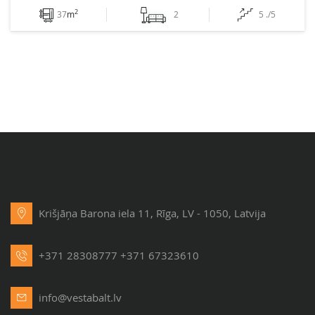
2
37
m
2
5 ./5
Krišjāņa Barona iela 11, Rīga, LV - 1050, Latvija
+371 28308777
+371 67323610
info@vestabalt.lv