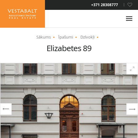
LAT
+371 28308777
RUS
ENG
Sākums
Īpašumi
Dzīvokļi
Elizabetes 89
PAR MUMS
JAUNUMI
ĪPAŠUMI
PAKALPOJUMI
UZTURĒŠANĀS ATĻAUJA
KONTAKTI