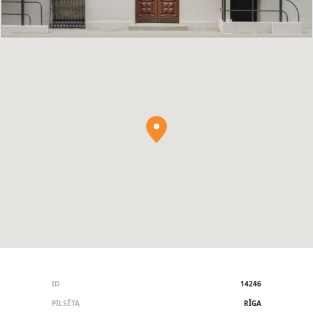
ID
14246
PILSĒTA
RĪGA