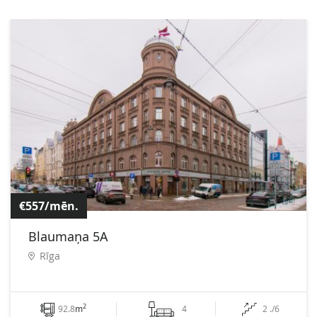
€557/mēn.
Blaumaņa 5A
Rīga
2
92.8
m
4
2 ./6