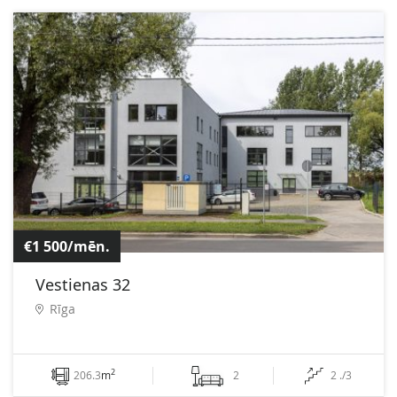
€1 500/mēn.
Vestienas 32
Rīga
2
206.3
m
2
2 ./3