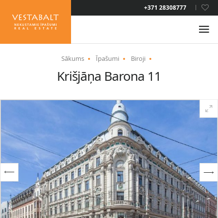
LAT
+371 28308777
RUS
ENG
Sākums
Īpašumi
Biroji
Krišjāņa Barona 11
PAR MUMS
JAUNUMI
ĪPAŠUMI
PAKALPOJUMI
UZTURĒŠANĀS ATĻAUJA
KONTAKTI