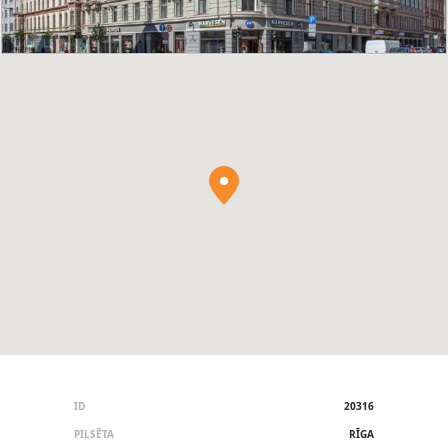
ID
20316
PILSĒTA
RĪGA