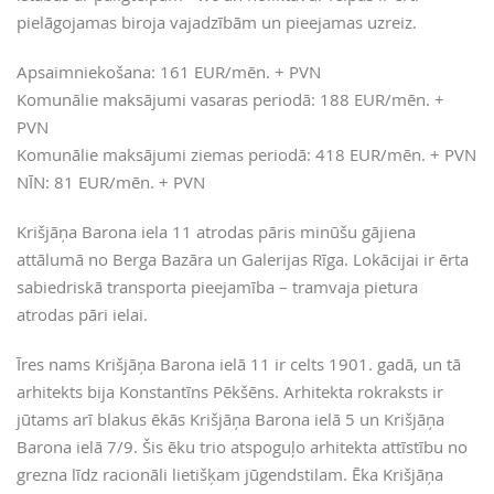
pielāgojamas biroja vajadzībām un pieejamas uzreiz.
Apsaimniekošana: 161 EUR/mēn. + PVN
Komunālie maksājumi vasaras periodā: 188 EUR/mēn. +
PVN
Komunālie maksājumi ziemas periodā: 418 EUR/mēn. + PVN
NĪN: 81 EUR/mēn. + PVN
Krišjāņa Barona iela 11 atrodas pāris minūšu gājiena
attālumā no Berga Bazāra un Galerijas Rīga. Lokācijai ir ērta
sabiedriskā transporta pieejamība – tramvaja pietura
atrodas pāri ielai.
Īres nams Krišjāņa Barona ielā 11 ir celts 1901. gadā, un tā
arhitekts bija Konstantīns Pēkšēns. Arhitekta rokraksts ir
jūtams arī blakus ēkās Krišjāņa Barona ielā 5 un Krišjāņa
Barona ielā 7/9. Šis ēku trio atspoguļo arhitekta attīstību no
grezna līdz racionāli lietišķam jūgendstilam. Ēka Krišjāņa