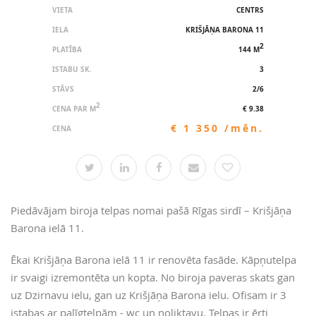
VIETA
CENTRS
IELA
KRIŠJĀŅA BARONA 11
2
PLATĪBA
144 M
ISTABU SK.
3
STĀVS
2/6
2
CENA PAR M
€ 9.38
€ 1 350 /mēn.
CENA
Piedāvājam biroja telpas nomai pašā Rīgas sirdī – Krišjāņa
Barona ielā 11.
Ēkai Krišjāņa Barona ielā 11 ir renovēta fasāde. Kāpņutelpa
ir svaigi izremontēta un kopta. No biroja paveras skats gan
uz Dzirnavu ielu, gan uz Krišjāņa Barona ielu. Ofisam ir 3
istabas ar palīgtelpām - wc un noliktavu. Telpas ir ērti