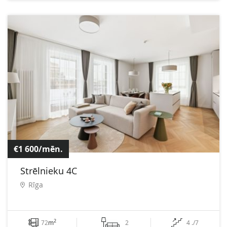
€1 600/mēn.
Strēlnieku 4C
Rīga
2
72
m
2
4 ./7