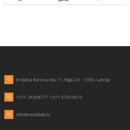
Krišjāņa Barona iela 11, Rīga, LV - 1050, Latvija
+371 28308777
+371 67323610
info@vestabalt.lv