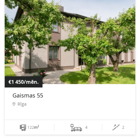
€1 450/mēn.
Gaismas 55
Rīga
2
122
m
4
2