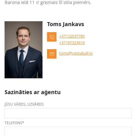
Barona ielā 11 ir greznais šī stila piemērs.
Toms Jankavs
+37122037785
+37167323610
toms@vestabalt.lv
Sazināties ar aģentu
JŪSU VĀRDS, UZVĀRDS
TELEFONS*