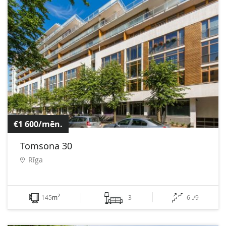
€1 600/mēn.
Tomsona 30
Rīga
2
145
m
3
6 ./9