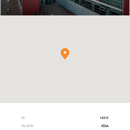
ID
14315
PILSĒTA
RĪGA