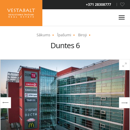
LAT
+371 28308777
RUS
ENG
Sākums
Īpašumi
Biroji
Duntes 6
PAR MUMS
JAUNUMI
ĪPAŠUMI
PAKALPOJUMI
UZTURĒŠANĀS ATĻAUJA
KONTAKTI