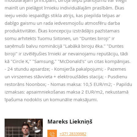
modulārajam principam, biroja telpu plānojumu var viegli
mainīt un pielāgot īrnieku individuālajām prasībām. Ēkas
ieeju veido iespaidīgs stikla atrijs, kas piepilda telpas ar
dabīgo gaismu un rada iedvesmojošu atmosfēru darba
produktivitātei. Ēkas koncepciju izstrādājis pazīstamais
somu arhitekts Tuomu Siitonen, un "Duntes biroji" ir
saņēmuši balvu nominācijā "Labākā biroju ēka." "Duntes
biroji" ir izvēlējušies īrnieki ar nevainojamu reputāciju, tādi
kā "Circle K," "Samsung," "McDonald's" un citas kompānijas.
- 24 stundu apsardze; - Konsjerža pakalpojumi; - Pazemes
un virszemes stāvvieta + elektrouzlādes stacija; - Pusdienu
restorāns Noonbox; - Nomas maksa: 10,5 EUR/m2; - Papildu
izmaksas: apsaimniekošanas maksa 2 EUR/m2, nekustamā
īpašuma nodoklis un komunālie maksājumi.
Mareks Liekniņš
+371 28339982