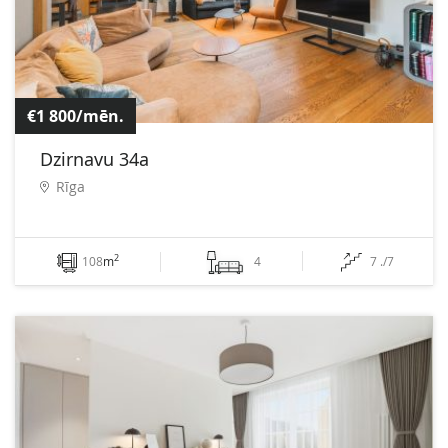
€1 800/mēn.
Dzirnavu 34a
Rīga
2
108
m
4
7 ./7