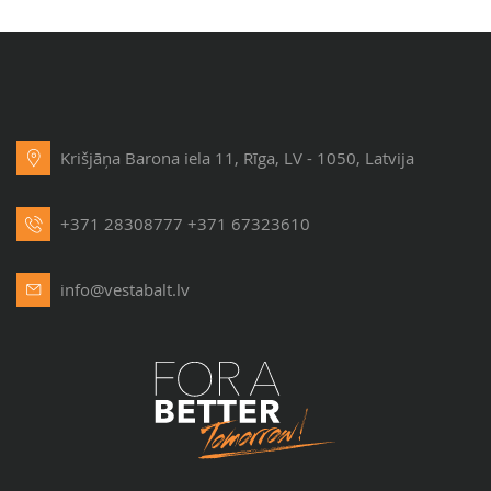
Krišjāņa Barona iela 11, Rīga, LV - 1050, Latvija
+371 28308777
+371 67323610
info@vestabalt.lv