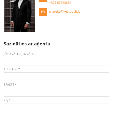
+371 67323610
mareks@vestabalt.lv
Sazināties ar aģentu
JŪSU VĀRDS, UZVĀRDS
TELEFONS*
EPASTS*
ZIŅA