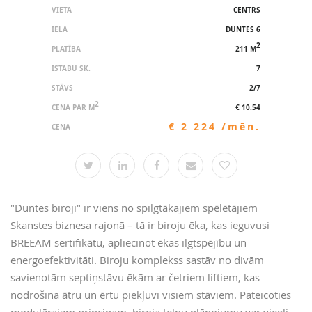
VIETA
CENTRS
IELA
DUNTES 6
2
PLATĪBA
211 M
ISTABU SK.
7
STĀVS
2/7
2
CENA PAR M
€ 10.54
€ 2 224 /mēn.
CENA
"Duntes biroji" ir viens no spilgtākajiem spēlētājiem
Skanstes biznesa rajonā – tā ir biroju ēka, kas ieguvusi
BREEAM sertifikātu, apliecinot ēkas ilgtspējību un
energoefektivitāti. Biroju komplekss sastāv no divām
savienotām septiņstāvu ēkām ar četriem liftiem, kas
nodrošina ātru un ērtu piekļuvi visiem stāviem. Pateicoties