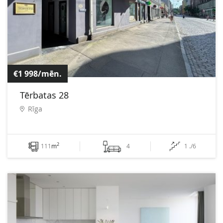
€1 998/mēn.
Tērbatas 28
Rīga
2
111
m
4
1 ./6