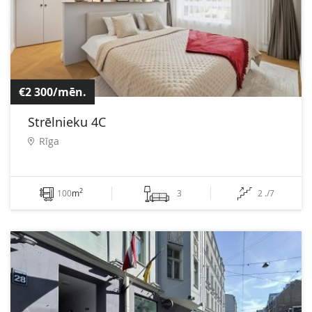
€2 300/mēn.
Strēlnieku 4C
Rīga
2
100
m
3
2 ./7