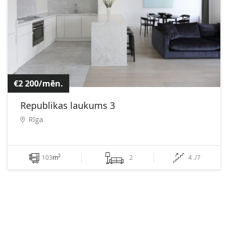
€2 200/mēn.
Republikas laukums 3
Rīga
2
103
m
2
4 ./7