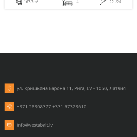
2
167.7
m
4
22 ./24
ул. Кришьяна Барона 11, Рига, LV - 1050, Латвия
+371 28308777
+371 67323610
info@vestabalt.lv