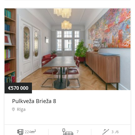
€570 000
Pulkveža Brieža 8
Rīga
2
224
m
7
3 ./6