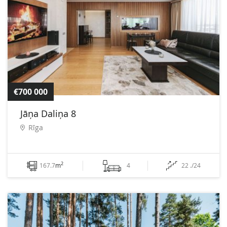
€700 000
Jāņa Daliņa 8
Rīga
2
167.7
m
4
22 ./24