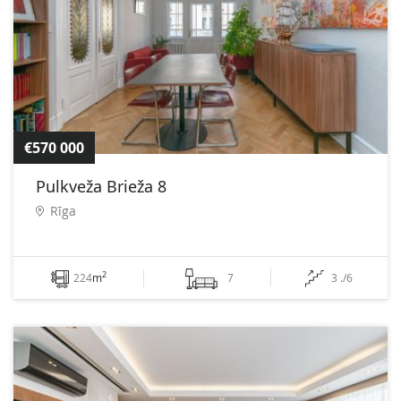
€570 000
Pulkveža Brieža 8
Rīga
2
224
m
7
3 ./6