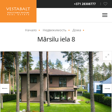
LAT
+371 28308777
RUS
ENG
Начало
Недвижимость
Дома
Mārsilu iela 8
О НАС
НОВОСТИ
НЕДВИЖИМОСТЬ
УСЛУГИ
ВИД НА ЖИТЕЛЬСТВО
КОНТАКТЫ