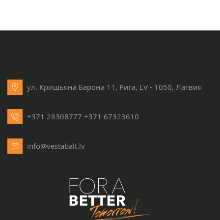
ул. Кришьяна Барона 11, Рига, LV - 1050, Латвия
+371 28308777
+371 67323610
info@vestabalt.lv