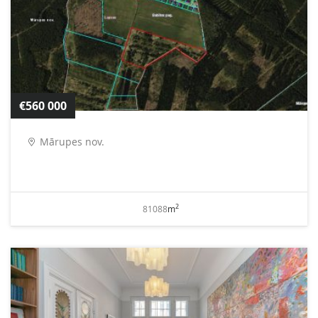
€560 000
Mārupes nov.
2
81088
m