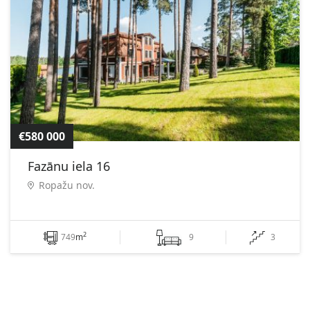
€580 000
Fazānu iela 16
Ropažu nov.
2
749
m
9
3