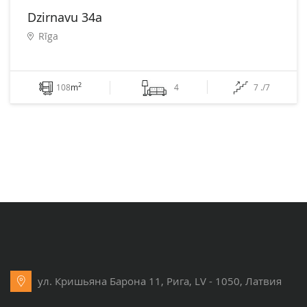
Dzirnavu 34a
Rīga
2
108
m
4
7 ./7
ул. Кришьяна Барона 11, Рига, LV - 1050, Латвия