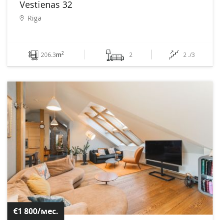
Vestienas 32
Rīga
2
206.3
m
2
2 ./3
€1 800/мес.