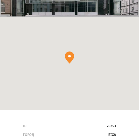
ID
20353
ГОРОД
RĪGA