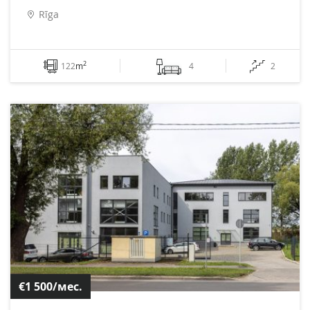
Rīga
2
122
m
4
2
€1 500/мес.