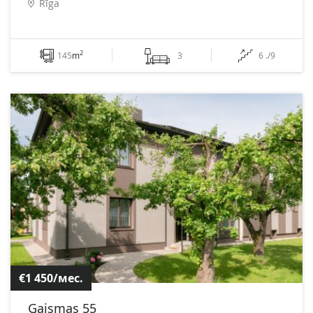
Rīga
2
145
m
3
6 ./9
€1 450/мес.
Gaismas 55