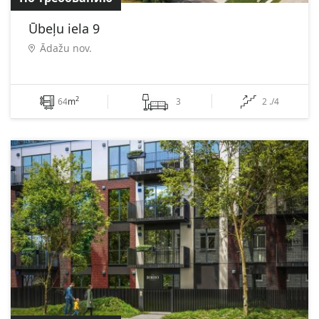
Ūbeļu iela 9
Ādažu nov.
2
64
m
3
2 ./4