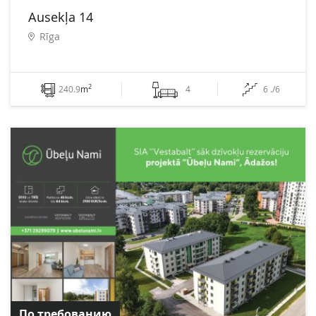
Ausekļa 14
Rīga
2
240.9
m
4
6 ./6
По требованию