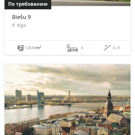
По требованию
Biešu 9
Rīga
2
128.69
m
4
4 ./5