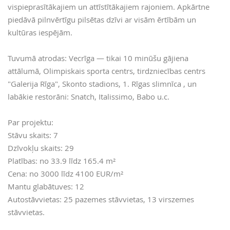
vispieprasītākajiem un attīstītākajiem rajoniem. Apkārtne
piedāvā pilnvērtīgu pilsētas dzīvi ar visām ērtībām un
kultūras iespējām.
Tuvumā atrodas: Vecrīga — tikai 10 minūšu gājiena
attālumā, Olimpiskais sporta centrs, tirdzniecības centrs
"Galerija Rīga", Skonto stadions, 1. Rīgas slimnīca , un
labākie restorāni: Snatch, Italissimo, Babo u.c.
Par projektu:
Stāvu skaits: 7
Dzīvokļu skaits: 29
Platības: no 33.9 līdz 165.4 m²
Cena: no 3000 līdz 4100 EUR/m²
Mantu glabātuves: 12
Autostāvvietas: 25 pazemes stāvvietas, 13 virszemes
stāvvietas.