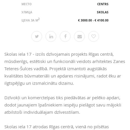
МЕСТО
CENTRS
УЛИЦА
SKOLAS
2
ЦЕНА ЗА M
€ 3000.00 - € 4100.00
Skolas iela 17 - izcils dzīvojamais projekts Rīgas centrā,
mūsdienīgs, estētiski un funkcionāli veidots arhitektes Zanes
Teteres-Šulces vadībā. Projektā izmantoti augstākās
kvalitātes būvmateriāli un apdares risinājumi, radot ēku ar
ilgtspējīgu un izsmalcinātu dizainu.
Dzīvokļi un komerctelpas tiks piedāvātas ar pelēko apdari,
dodot jaunajiem īpašniekiem iespēju pielāgot savu mājokli
atbilstoši individuālajam dzīvesstilam.
Skolas iela 17 atrodas Rīgas centrā, vienā no pilsētas