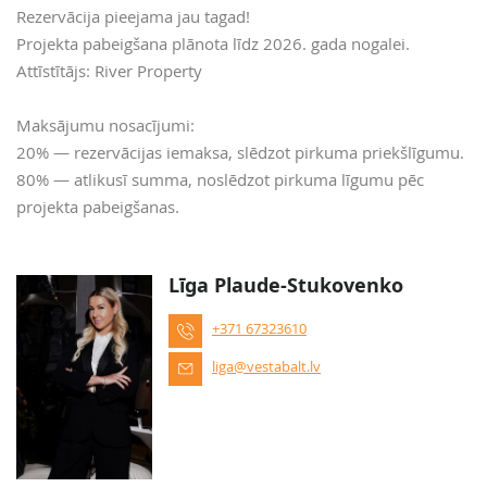
Rezervācija pieejama jau tagad!
Projekta pabeigšana plānota līdz 2026. gada nogalei.
Attīstītājs: River Property
Maksājumu nosacījumi:
20% — rezervācijas iemaksa, slēdzot pirkuma priekšlīgumu.
80% — atlikusī summa, noslēdzot pirkuma līgumu pēc
projekta pabeigšanas.
Līga Plaude-Stukovenko
+371 67323610
liga@vestabalt.lv