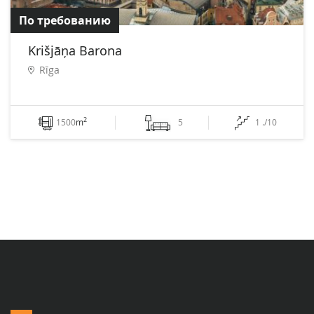
По требованию
Krišjāņa Barona
Rīga
2
1500
m
5
1 ./10