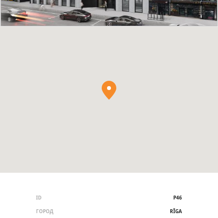
ID
P46
ГОРОД
RĪGA