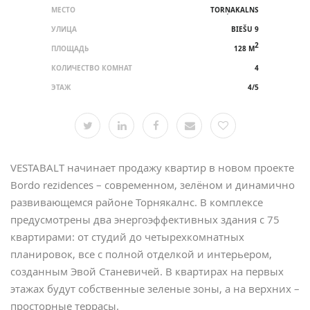
МЕСТО
TORŅAKALNS
УЛИЦА
BIEŠU 9
2
ПЛОЩАДЬ
128 M
КОЛИЧЕСТВО КОМНАТ
4
ЭТАЖ
4/5
VESTABALT начинает продажу квартир в новом проекте
Bordo rezidences – современном, зелёном и динамично
развивающемся районе Торнякалнс. В комплексе
предусмотрены два энергоэффективных здания с 75
квартирами: от студий до четырехкомнатных
планировок, все с полной отделкой и интерьером,
созданным Эвой Станевичей. В квартирах на первых
этажах будут собственные зеленые зоны, а на верхних –
просторные террасы.