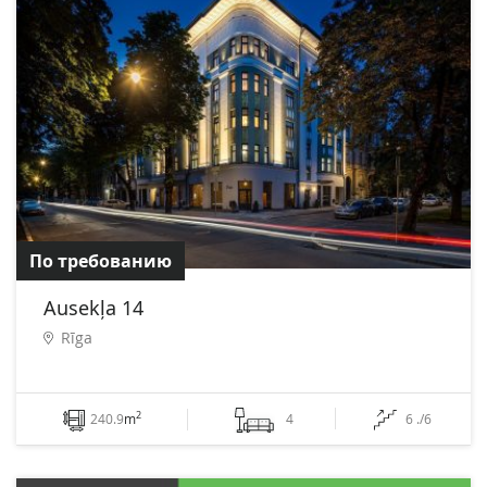
По требованию
Ausekļa 14
Rīga
2
240.9
m
4
6 ./6