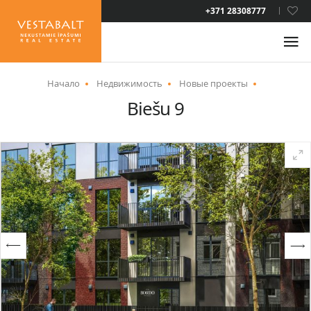
LAT
+371 28308777
RUS
ENG
Начало
Недвижимость
Новые проекты
Biešu 9
О НАС
НОВОСТИ
НЕДВИЖИМОСТЬ
УСЛУГИ
ВИД НА ЖИТЕЛЬСТВО
КОНТАКТЫ