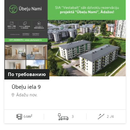
По требованию
Ūbeļu iela 9
Ādažu nov.
2
64
m
3
2 ./4