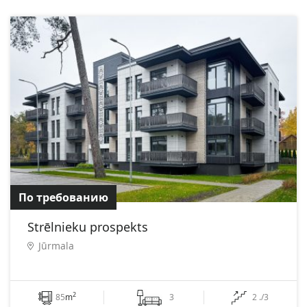
По требованию
Strēlnieku prospekts
Jūrmala
2
85
m
3
2 ./3