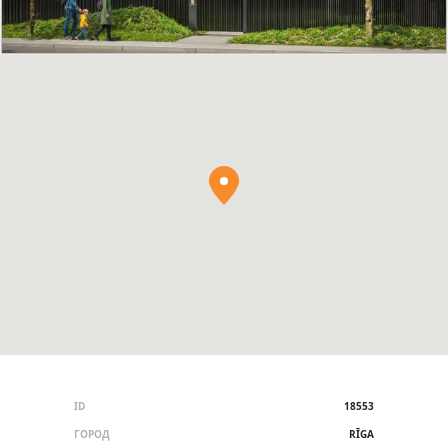
ID
18553
ГОРОД
RĪGA