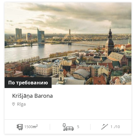
По требованию
Krišjāņa Barona
Rīga
2
1500
m
5
1 ./10