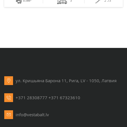
85
m
3
2 ./3
ул. Кришьяна Барона 11, Рига, LV - 1050, Латвия
+371 28308777
+371 67323610
info@vestabalt.lv