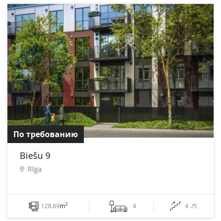
По требованию
Biešu 9
Rīga
2
128.69
m
4
4 ./5