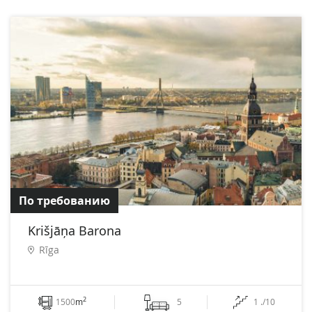
По требованию
Krišjāņa Barona
Rīga
2
1500
m
5
1 ./10