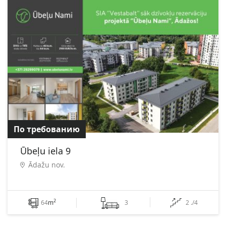
По требованию
Ūbeļu iela 9
Ādažu nov.
2
64
m
3
2 ./4