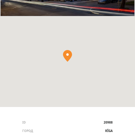
ID
20988
ГОРОД
RĪGA