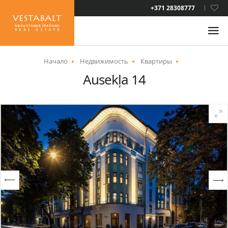
LAT
+371 28308777
RUS
ENG
Начало
Недвижимость
Квартиры
Ausekļa 14
О НАС
НОВОСТИ
НЕДВИЖИМОСТЬ
УСЛУГИ
ВИД НА ЖИТЕЛЬСТВО
КОНТАКТЫ