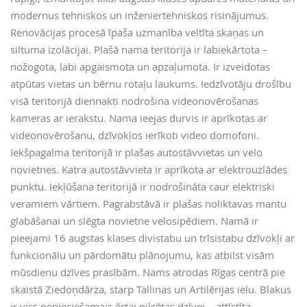
modernus tehniskos un inženiertehniskos risinājumus.
Renovācijas procesā īpaša uzmanība veltīta skaņas un
siltuma izolācijai. Plašā nama teritorija ir labiekārtota –
nožogota, labi apgaismota un apzaļumota. Ir izveidotas
atpūtas vietas un bērnu rotaļu laukums. Iedzīvotāju drošību
visā teritorijā diennakti nodrošina videonovērošanas
kameras ar ierakstu. Nama ieejas durvis ir aprīkotas ar
videonovērošanu, dzīvokļos ierīkoti video domofoni.
Iekšpagalma teritorijā ir plašas autostāvvietas un velo
novietnes. Katra autostāvvieta ir aprīkota ar elektrouzlādes
punktu. Iekļūšana teritorijā ir nodrošināta caur elektriski
veramiem vārtiem. Pagrabstāvā ir plašas noliktavas mantu
glabāšanai un slēgta novietne velosipēdiem. Namā ir
pieejami 16 augstas klases divistabu un trīsistabu dzīvokļi ar
funkcionālu un pārdomātu plānojumu, kas atbilst visām
mūsdienu dzīves prasībām. Nams atrodas Rīgas centrā pie
skaistā Ziedoņdārza, starp Tallinas un Artilērijas ielu. Blakus
ir viss nepieciešamais ērtai pilsētas dzīvei – attīstīta