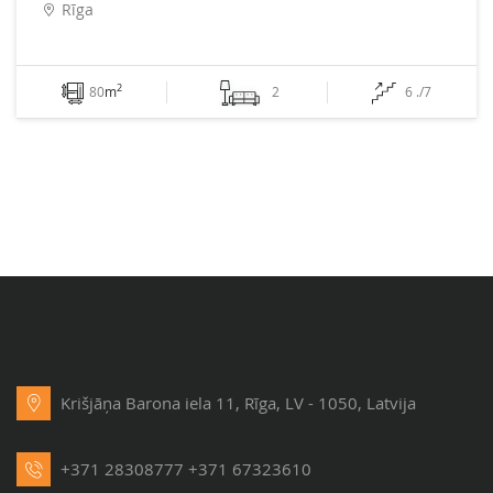
Rīga
2
80
m
2
6 ./7
Krišjāņa Barona iela 11, Rīga, LV - 1050, Latvija
+371 28308777
+371 67323610