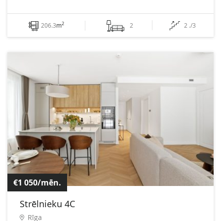
2
206.3
m
2
2 ./3
€1 050/mēn.
Strēlnieku 4C
Rīga