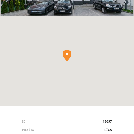
ID
17057
PILSĒTA
RĪGA