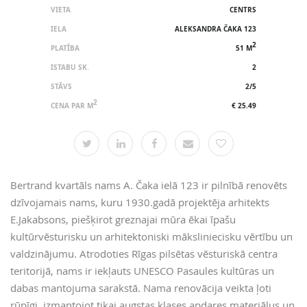
VIETA
CENTRS
IELA
ALEKSANDRA ČAKA 123
2
PLATĪBA
51 M
ISTABU SK.
2
STĀVS
2/5
2
CENA PAR M
€ 25.49
Bertrand kvartāls nams A. Čaka ielā 123 ir pilnībā renovēts
dzīvojamais nams, kuru 1930.gadā projektēja arhitekts
E.Jakabsons, piešķirot greznajai mūra ēkai īpašu
kultūrvēsturisku un arhitektoniski māksliniecisku vērtību un
valdzinājumu. Atrodoties Rīgas pilsētas vēsturiskā centra
teritorijā, nams ir iekļauts UNESCO Pasaules kultūras un
dabas mantojuma sarakstā. Nama renovācija veikta ļoti
rūpīgi, izmantojot tikai augstas klases apdares materiālus un