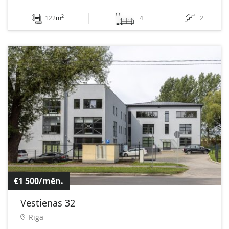
2
122
m
4
2
€1 500/mēn.
Vestienas 32
Rīga