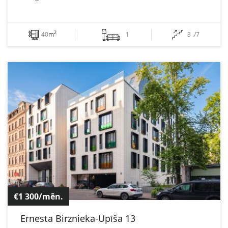
2
40
m
1
3 ./7
€1 300/mēn.
Ernesta Birznieka-Upīša 13