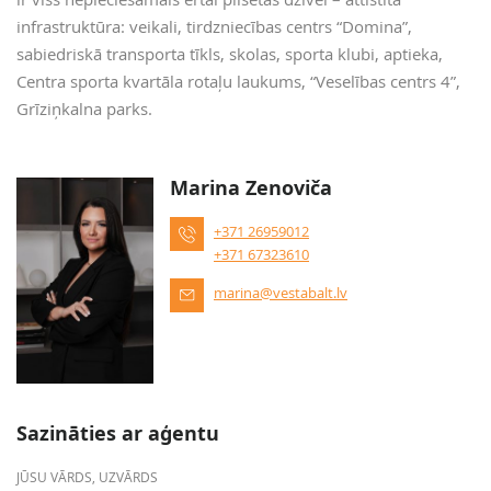
infrastruktūra: veikali, tirdzniecības centrs “Domina”,
sabiedriskā transporta tīkls, skolas, sporta klubi, aptieka,
Centra sporta kvartāla rotaļu laukums, “Veselības centrs 4”,
Grīziņkalna parks.
Marina Zenoviča
+371 26959012
+371 67323610
marina@vestabalt.lv
Sazināties ar aģentu
JŪSU VĀRDS, UZVĀRDS