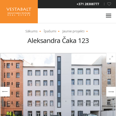
LAT
+371 28308777
RUS
ENG
Sākums
Īpašumi
Jaunie projekti
Aleksandra Čaka 123
PAR MUMS
JAUNUMI
ĪPAŠUMI
PAKALPOJUMI
UZTURĒŠANĀS ATĻAUJA
KONTAKTI