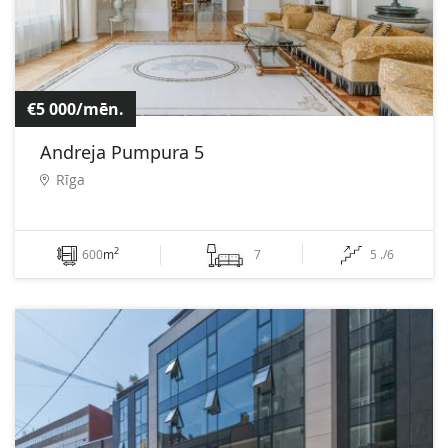
€5 000/mēn.
Andreja Pumpura 5
Rīga
2
600
m
7
5 ./6