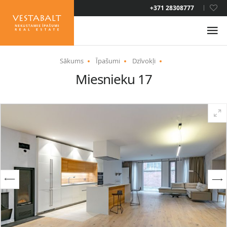
LAT
+371 28308777
RUS
ENG
Sākums
Īpašumi
Dzīvokļi
Miesnieku 17
PAR MUMS
JAUNUMI
ĪPAŠUMI
PAKALPOJUMI
UZTURĒŠANĀS ATĻAUJA
KONTAKTI