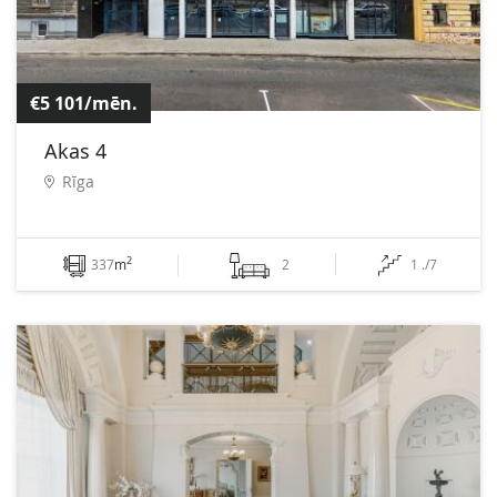
€5 101/mēn.
Akas 4
Rīga
2
337
m
2
1 ./7