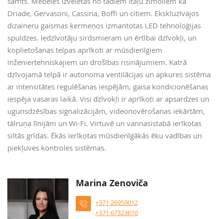
samts. Mēbeles izvēlētas no tādiem Itāļu zīmoliem kā
Driade, Gervasoni, Cassina, Boffi un citiem. Ekskluzīvajos
dizaineru gaismas ķermeņos izmantotas LED tehnoloģijas
spuldzes. Iedzīvotāju sirdsmieram un ērtībai dzīvokļi, un
koplietošanas telpas aprīkoti ar mūsdienīgiem
inženiertehniskajiem un drošības risinājumiem. Katrā
dzīvojamā telpā ir autonoma ventilācijas un apkures sistēma
ar intensitātes regulēšanas iespējām, gaisa kondicionēšanas
iespēja vasaras laikā. Visi dzīvokļi ir aprīkoti ar apsardzes un
ugunsdzēsības signalizācijām, videonovērošanas iekārtām,
tālruņa līnijām un Wi-Fi. Virtuvē un vannasistabā ierīkotas
siltās grīdas. Ēkās ierīkotas mūsdienīgākās ēku vadības un
piekļuves kontroles sistēmas.
Marina Zenoviča
+371 26959012
+371 67323610