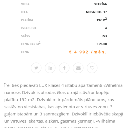
VIETA
VECRĪGA
IELA
MIESNIEKU 17
2
PLATĪBA
192 M
ISTABU SK.
4
STĀVS
2/3
2
CENA PAR M
€ 26.00
€ 4 992 /mēn.
CENA
Īrei tiek piedāvāti LUX klases 4 istabu apartamenti «Vilhelma
namos». Dzīvoklis atrodas ēkas otrajā stāvā ar kopējo
platību 192 m2. Dzīvoklim ir pārdomāts plānojums, kas
sastāv no viesistabas, kas apvienota ar virtuves zonu, 3
guļamistabām un 3 sanmezgliem. Dzīvoklī ir iebūvētie skapji
un virtuves iekārtas, aizkari, gaismas ķermeņi. «Vilhelma