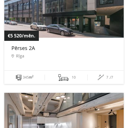
€5 520/mēn.
Pērses 2A
Rīga
2
345
m
10
7 ./7