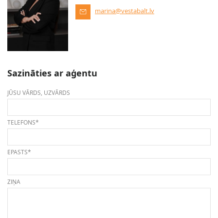
marina@vestabalt.lv
Sazināties ar aģentu
JŪSU VĀRDS, UZVĀRDS
TELEFONS*
EPASTS*
ZIŅA