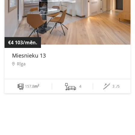
€4 103/mēn.
Miesnieku 13
Rīga
2
157.8
m
4
3 ./5