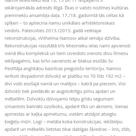
Nami» Miesnieku ielā 13, 15 un 17 iespējams ir
iekārojamākās adresēs Rīgā. Ēkas ir valsts nozīmes kultūras
pieminekļu ansambļa daļa. 17./18. gadsimtā tās celtas kā
spīķeri – to apliecina namu unikālais arhitektoniskais
veidols. Pateicoties 2013./2015. gadā veiktajai
rekonstrukcijai, «Vilhelma Namos» atkal iemājo dzīvība.
Rekonstrukcijas rezultātā trīs Miesnieku ielas nami apvienoti
vienā ēku kompleksā un tiem izveidots vienots divu līmeņu
iekšpagalms, kas brīvi savienots ar blakus esošās Sv.
Pestītāja anglikāņu baznīcas piegulošo teritoriju. Namos
ierīkoti divpadsmit dzīvokļi ar platību no 70 līdz 192 m2 –
divi vidū esošajā namā un malējos – katrā pa pieciem. Visi
dzīvokļi tiek piedāvāti ar augstvērtīgu pilnu apdari un
mēbelēm. Dzīvokļu dzīvojamo telpu grīdu segumam
izmantots balināts ozolkoks, apdarē tīks un akmens. Sienas
apmestas ar kaļķa apmetumu, vietām atstājot atsegtu
ķieģeļu mūri. Logi – metāla koka konstrukcijas. Iekštelpu
apdarē un mēbelēs lietotas tikai dabīgas šķiedras – lins, zīds,