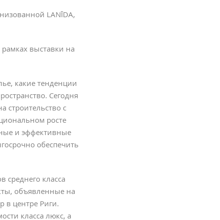
ганизованной LANĪDA,
в рамках выставки на
лье, какие тенденции
ространство. Сегодня
а строительство с
рциональном росте
чные и эффективные
лгосрочно обеспечить
в среднего класса
екты, объявленные на
р в центре Риги.
сти класса люкс, а