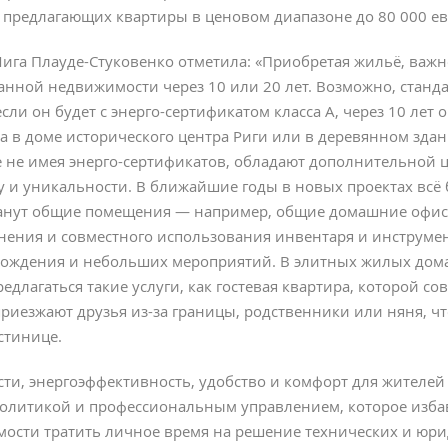
, предлагающих квартиры в ценовом диапазоне до 80 000 ев
Лига Плауде-Стуковенко отметила: «Приобретая жильё, важн
анной недвижимости через 10 или 20 лет. Возможно, стан
если он будет с энерго-сертификатом класса A, через 10 лет 
а в доме исторического центра Риги или в деревянном здан
е не имея энерго-сертификатов, обладают дополнительной 
 и уникальности. В ближайшие годы в новых проектах всё 
анут общие помещения — например, общие домашние офис
нения и совместного использования инвентаря и инструме
рождения и небольших мероприятий. В элитных жилых дома
едлагаться такие услуги, как гостевая квартира, которой с
 приезжают друзья из-за границы, родственники или няня, 
стинице.
ти, энергоэффективность, удобство и комфорт для жителей 
олитикой и профессиональным управлением, которое изба
мости тратить личное время на решение технических и юр