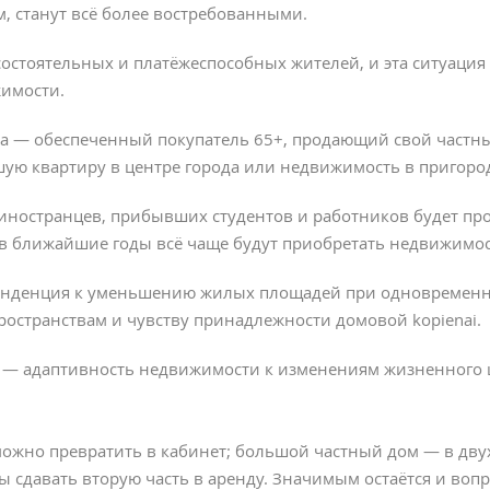
, станут всё более востребованными.
состоятельных и платёжеспособных жителей, и эта ситуация
имости.
а — обеспеченный покупатель 65+, продающий свой част
ую квартиру в центре города или недвижимость в пригоро
 иностранцев, прибывших студентов и работников будет про
в ближайшие годы всё чаще будут приобретать недвижимос
тенденция к уменьшению жилых площадей при одновремен
остранствам и чувству принадлежности домовой kopienai.
— адаптивность недвижимости к изменениям жизненного ци
ожно превратить в кабинет; большой частный дом — в дву
ы сдавать вторую часть в аренду. Значимым остаётся и воп