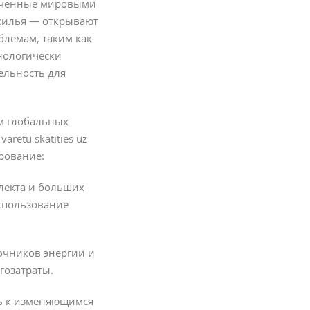
меченные мировыми
 жилья — открывают
лемам, таким как
нологически
ельность для
ом глобальных
arētu skatīties uz
ирование:
ллекта и больших
использование
очников энергии и
гозатраты.
ть к изменяющимся