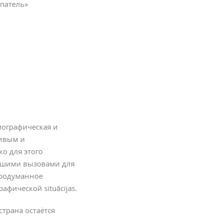
патель»
мографическая и
чивым и
о для этого
ьшими вызовами для
продуманное
фической situācijas.
трана остаётся