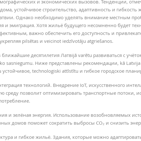
 демографических и экономических вызовов. Тенденции, от
дома, устойчивое строительство, адаптивность и гибкость
атвии. Однако необходимо уделять внимание местным проб
я и эмиграция. Хотя жильё будущего несомненно будет тех
фективным, важно обеспечить его доступность и привлекат
крепляя pilsētas и veicinot iedzīvotāju atgriešanos.
 ближайшие десятилетия Латвijā varētu развиваться с учёт
isko sasniegumu. Ниже представлены рекомендации, kā Latvija v
tu устойчивое, technologiski attīstītu и гибкое городское план
теграция технологий. Внедрение IoT, искусственного инте
ую среду позволит оптимизировать транспортные потоки, 
потребление.
ия и зелёная энергия. Использование возобновляемых ист
вных домов поможет сократить выбросы CO₂ и снизить энер
ктура и гибкое жильё. Здания, которые можно адаптирова