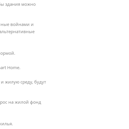
бы здания можно
анные войнами и
 альтернативные
нормой.
art Home.
и жилую среду, будут
прос на жилой фонд
жилья.