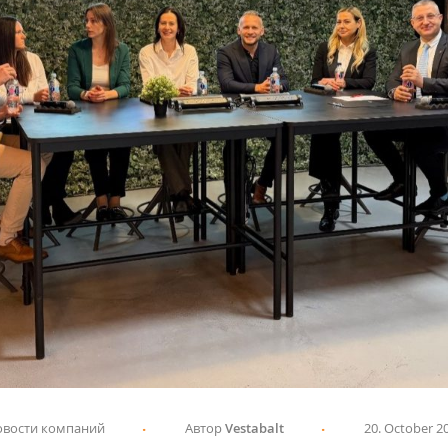
вости компаний
Автор
Vestabalt
20. October 2