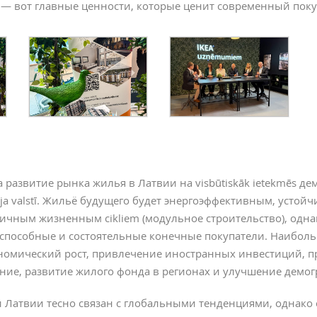
 — вот главные ценности, которые ценит современный поку
развитие рынка жилья в Латвии на visbūtiskāk ietekmēs де
ija valstī. Жильё будущего будет энергоэффективным, устой
ичным жизненным cikliem (модульное строительство), однак
способные и состоятельные конечные покупатели. Наибол
номический рост, привлечение иностранных инвестиций, 
ие, развитие жилого фонда в регионах и улучшение демогра
Латвии тесно связан с глобальными тенденциями, однако с