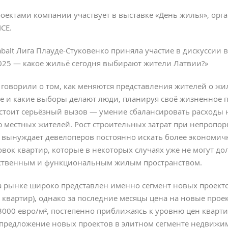
проектами компании участвует в выставке «День жилья», ор
ICE.
balt Лига Плауде-Стуковенко приняла участие в дискуссии 
2025 — какое жильё сегодня выбирают жители Латвии?»
 говорили о том, как меняются представления жителей о жи
 и какие выборы делают люди, планируя своё жизненное п
стоит серьёзный вызов — умение сбалансировать расходы н
 местных жителей. Рост строительных затрат при непропо
 вынуждает девелоперов постоянно искать более экономи
вок квартир, которые в некоторых случаях уже не могут до
ственным и функциональным жилым пространством.
а рынке широко представлен именно сегмент новых проекто
0 квартир), однако за последние месяцы цена на новые про
3000 евро/м², постепенно приближаясь к уровню цен кварти
предложение новых проектов в элитном сегменте недвижимо