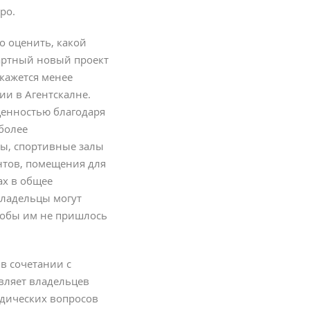
ро.
о оценить, какой
дартный новый проект
окажется менее
ии в Агентскалне.
ценностью благодаря
более
ы, спортивные залы
нтов, помещения для
х в общее
овладельцы могут
чтобы им не пришлось
в сочетании с
вляет владельцев
идических вопросов