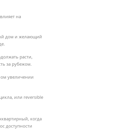
 влияет на
ный дом и желающий
де.
должать расти,
ть за рубежом.
ном увеличении
кла, или reversible
хквартирный, когда
рос доступности