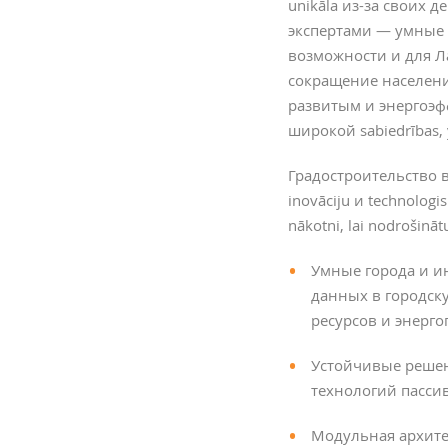
unikāla из-за своих
экспертами — умные 
возможности и для Л
сокращение населени
развитым и энергоэф
широкой sabiedrības, у
Градостроительство в
inovāciju и technolog
nākotni, lai nodrošinā
Умные города и ин
данных в городск
ресурсов и энерго
Устойчивые решен
технологий пасси
Модульная архите