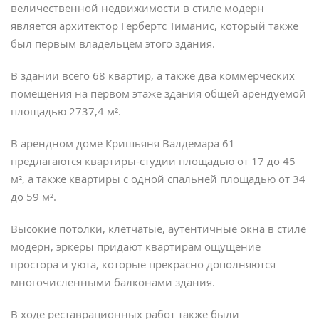
величественной недвижимости в стиле модерн
является архитектор Гербертс Тиманис, который также
был первым владельцем этого здания.
В здании всего 68 квартир, а также два коммерческих
помещения на первом этаже здания общей арендуемой
площадью 2737,4 м
²
.
В арендном доме Кришьяня Валдемара 61
предлагаются квартиры-студии площадью от 17 до 45
м
²
, а также квартиры с одной спальней площадью от 34
до 59 м
²
.
Высокие потолки, клетчатые, аутентичные окна в стиле
модерн, эркеры придают квартирам ощущение
простора и уюта, которые прекрасно дополняются
многочисленными балконами здания.
В ходе реставрационных работ также были