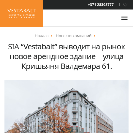
LAT
+371 28308777
RUS
ENG
Начало
Новости компаний
SIA “Vestabalt” выводит на рынок
О НАС
новое арендное здание – улица
НОВОСТИ
Кришьяня Валдемара 61.
НЕДВИЖИМОСТЬ
УСЛУГИ
ВИД НА ЖИТЕЛЬСТВО
КОНТАКТЫ