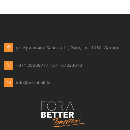
ул. Кришьяна Барона 11, Рига, LV - 1050, Латвия
+371 28308777
+371 67323610
info@vestabalt.lv