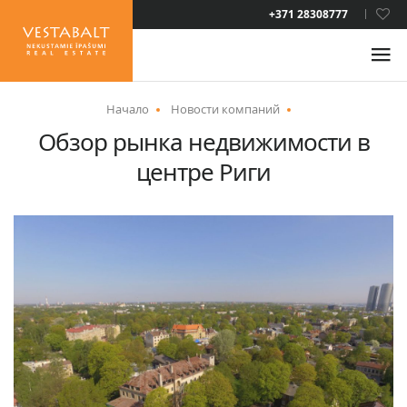
LAT
+371 28308777
RUS
ENG
Начало
Новости компаний
Обзор рынка недвижимости в
О НАС
центре Риги
НОВОСТИ
НЕДВИЖИМОСТЬ
УСЛУГИ
ВИД НА ЖИТЕЛЬСТВО
КОНТАКТЫ