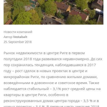
Новости компаний
Автор
Vestabalt
25. September 2018
Рынок недвижимости в центре Риге в первом
полугодии 2018 года развивался неравномерно. До сих
пор сохранилась тенденция, наблюдавшаяся в 2017
году – рост сделок в новых проектах в центре и
микрорайонах Риги, по сравнению жилыми домами,
возведёнными в довоенное и советское время. Также
наблюдается стабильный – 3,1% рост средней цены на
квартиры в центре Риги, особенно в
реконструированных домах центра города – 3,5 % и в
новых проектах – 3,4 %. В первые шесть месяцев 2018