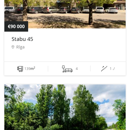
€90 000
Stabu 45
Rīga
2
139
m
4
1 ./