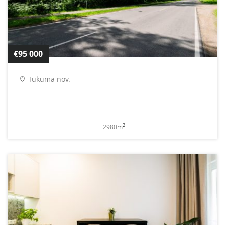
€95 000
Tukuma nov.
2
2980
m