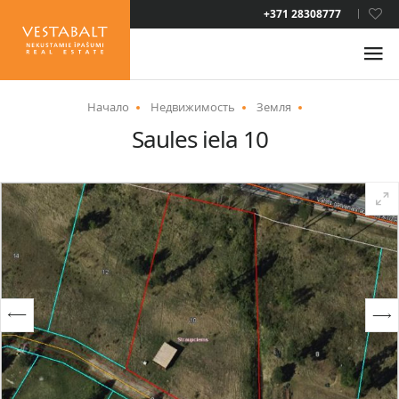
LAT
+371 28308777
RUS
ENG
Начало
Недвижимость
Земля
Saules iela 10
О НАС
НОВОСТИ
НЕДВИЖИМОСТЬ
УСЛУГИ
ВИД НА ЖИТЕЛЬСТВО
КОНТАКТЫ