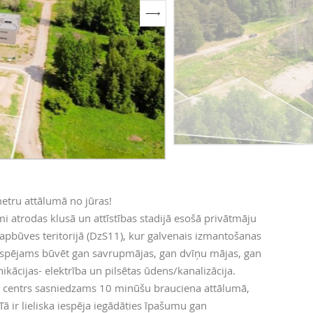
etru attālumā no jūras!
i atrodas klusā un attīstības stadijā esošā privātmāju
pbūves teritorijā (DzS11), kur galvenais izmantošanas
iespējams būvēt gan savrupmājas, gan dvīņu mājas, gan
ācijas- elektrība un pilsētas ūdens/kanalizācija.
as centrs sasniedzams 10 minūšu brauciena attālumā,
ā ir lieliska iespēja iegādāties īpašumu gan