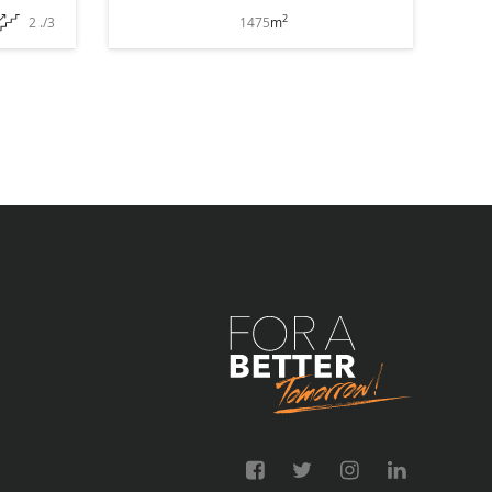
2
2 ./3
1475
m