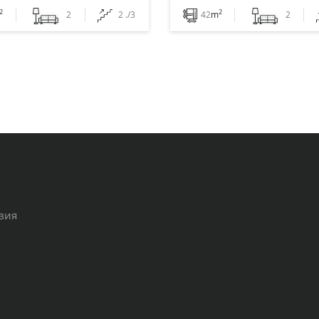
2
2
2
2 ./3
42
m
2
твия