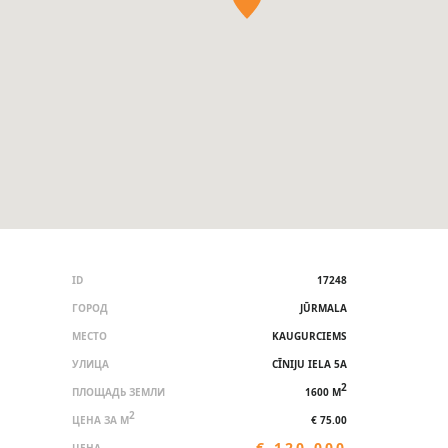
ID
17248
ГОРОД
JŪRMALA
МЕСТО
KAUGURCIEMS
УЛИЦА
CĪNIJU IELA 5A
2
ПЛОЩАДЬ ЗЕМЛИ
1600 M
2
ЦЕНА ЗА M
€ 75.00