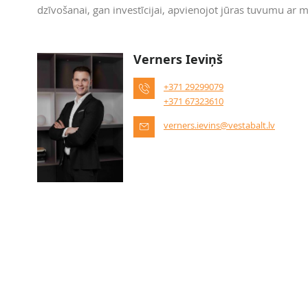
dzīvošanai, gan investīcijai, apvienojot jūras tuvumu ar mi
Verners Ieviņš
+371 29299079
+371 67323610
verners.ievins@vestabalt.lv