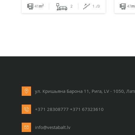
2
41
m
2
1 ./3
47
m
ул. Кришьяна Барона 11, Рига, LV - 1050, Ла
+371 28308777
+371 67323610
info@vestabalt.lv