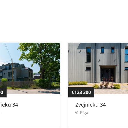
00
€123 300
nieku 34
Zvejnieku 34
a
Rīga