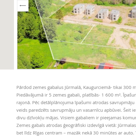
Pārdod zemes gabalus Jūrmalā, Kaugurciemā- tikai 300 m
Piedāvājumā ir 5 zemes gabali, platībās- 1 600 m². Īpašum
rajonā. Pēc detālplānojuma īpašumi atrodas savrupmāju a
veids paredzēts savrupmāju un vasarnīcu apbūvei. Šeit 
divu dzīvokļu mājas. Visiem gabaliem ir pieejamas komunik
Zemes gabals atrodas ģeogrāfiski izdevīgā vietā: Jūrmal
bet līdz Rīgas centram – mazāk nekā 30 minūtes ar auto. T