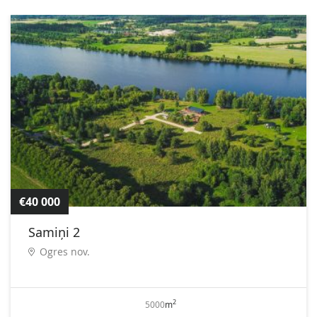
€40 000
Samiņi 2
Ogres nov.
2
5000
m