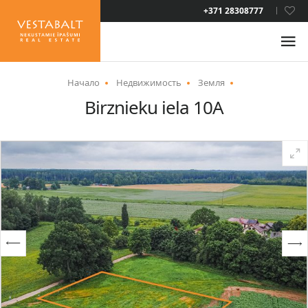
LAT
+371 28308777
RUS
ENG
Начало
Недвижимость
Земля
Birznieku iela 10A
О НАС
НОВОСТИ
НЕДВИЖИМОСТЬ
УСЛУГИ
ВИД НА ЖИТЕЛЬСТВО
КОНТАКТЫ