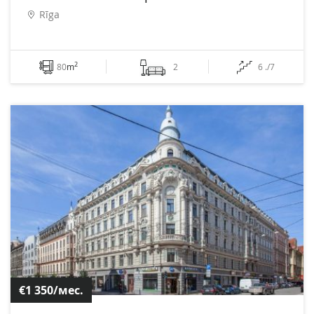
Rīga
2
80
m
2
6 ./7
€1 350/мес.