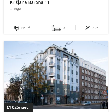
Krišjāņa Barona 11
Rīga
2
144
m
3
2 ./6
€1 025/мес.