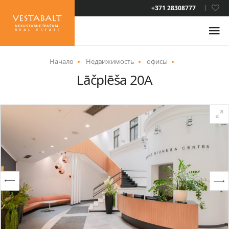
LAT
+371 28308777
RUS
ENG
Начало
Недвижимость
офисы
Lāčplēša 20A
О НАС
НОВОСТИ
НЕДВИЖИМОСТЬ
УСЛУГИ
ВИД НА ЖИТЕЛЬСТВО
КОНТАКТЫ