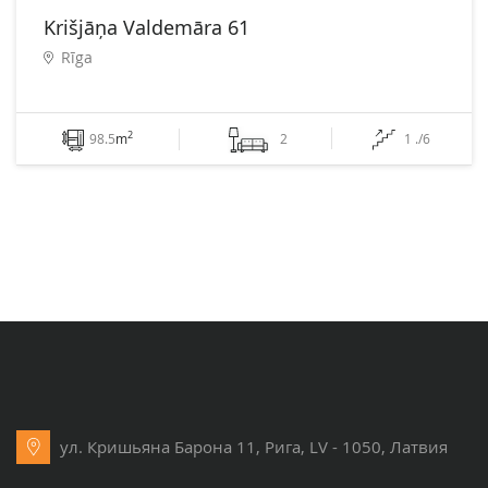
Krišjāņa Valdemāra 61
Rīga
2
98.5
m
2
1 ./6
ул. Кришьяна Барона 11, Рига, LV - 1050, Латвия