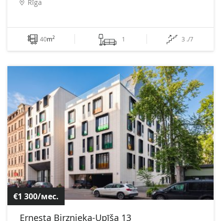
Rīga
2
40
m
1
3 ./7
€1 300/мес.
Ernesta Birznieka-Upīša 13