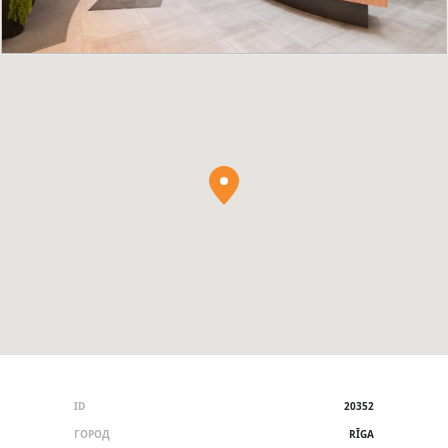
ID
20352
ГОРОД
RĪGA