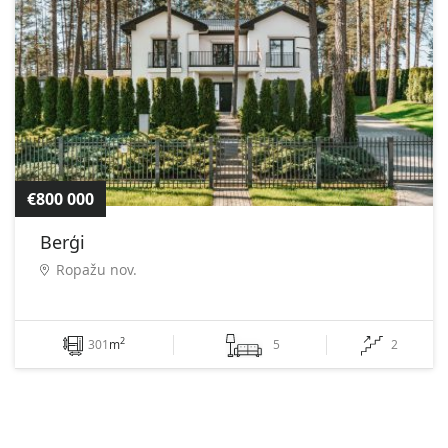
€800 000
Berģi
Ropažu nov.
2
301
m
5
2