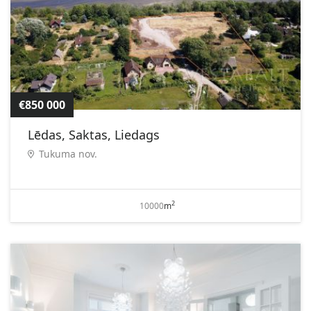
€850 000
Lēdas, Saktas, Liedags
Tukuma nov.
2
10000
m