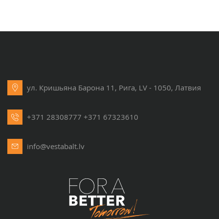
ул. Кришьяна Барона 11, Рига, LV - 1050, Латвия
+371 28308777
+371 67323610
info@vestabalt.lv