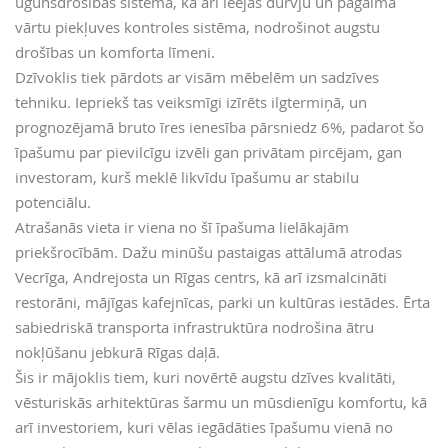
ugunsdrošības sistēma, kā arī ieejas durvju un pagalma
vārtu piekļuves kontroles sistēma, nodrošinot augstu
drošības un komforta līmeni.
Dzīvoklis tiek pārdots ar visām mēbelēm un sadzīves
tehniku. Iepriekš tas veiksmīgi izīrēts ilgtermiņā, un
prognozējamā bruto īres ienesība pārsniedz 6%, padarot šo
īpašumu par pievilcīgu izvēli gan privātam pircējam, gan
investoram, kurš meklē likvīdu īpašumu ar stabilu
potenciālu.
Atrašanās vieta ir viena no šī īpašuma lielākajām
priekšrocībām. Dažu minūšu pastaigas attālumā atrodas
Vecrīga, Andrejosta un Rīgas centrs, kā arī izsmalcināti
restorāni, mājīgas kafejnīcas, parki un kultūras iestādes. Ērta
sabiedriskā transporta infrastruktūra nodrošina ātru
nokļūšanu jebkurā Rīgas daļā.
Šis ir mājoklis tiem, kuri novērtē augstu dzīves kvalitāti,
vēsturiskās arhitektūras šarmu un mūsdienīgu komfortu, kā
arī investoriem, kuri vēlas iegādāties īpašumu vienā no