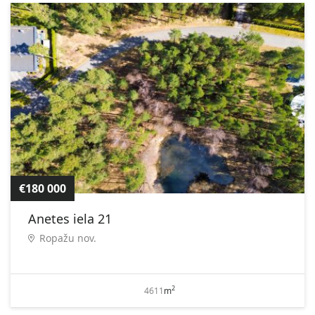
€180 000
Anetes iela 21
Ropažu nov.
2
4611
m