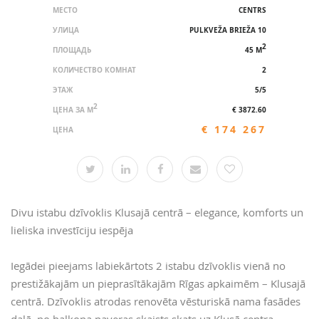
МЕСТО
CENTRS
УЛИЦА
PULKVEŽA BRIEŽA 10
2
ПЛОЩАДЬ
45 M
КОЛИЧЕСТВО КОМНАТ
2
ЭТАЖ
5/5
2
ЦЕНА ЗА M
€ 3872.60
€ 174 267
ЦЕНА
Divu istabu dzīvoklis Klusajā centrā – elegance, komforts un
lieliska investīciju iespēja
Iegādei pieejams labiekārtots 2 istabu dzīvoklis vienā no
prestižākajām un pieprasītākajām Rīgas apkaimēm – Klusajā
centrā. Dzīvoklis atrodas renovēta vēsturiskā nama fasādes