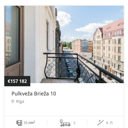
€157 182
Pulkveža Brieža 10
Rīga
2
38.8
m
2
4 ./5