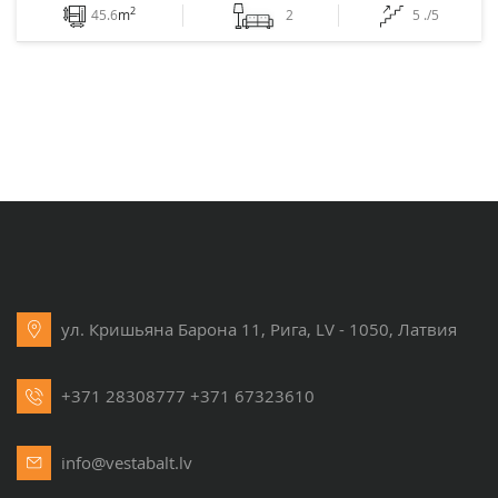
2
45.6
m
2
5 ./5
ул. Кришьяна Барона 11, Рига, LV - 1050, Латвия
+371 28308777
+371 67323610
info@vestabalt.lv