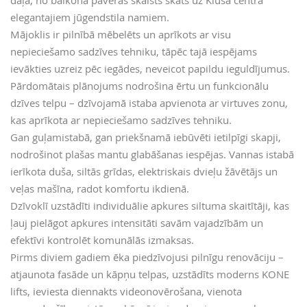
daļā, no balkona paveras skaists skats uz Klusā centra
elegantajiem jūgendstila namiem.
Mājoklis ir pilnībā mēbelēts un aprīkots ar visu
nepieciešamo sadzīves tehniku, tāpēc tajā iespējams
ievākties uzreiz pēc iegādes, neveicot papildu ieguldījumus.
Pārdomātais plānojums nodrošina ērtu un funkcionālu
dzīves telpu – dzīvojamā istaba apvienota ar virtuves zonu,
kas aprīkota ar nepieciešamo sadzīves tehniku.
Gan guļamistabā, gan priekšnamā iebūvēti ietilpīgi skapji,
nodrošinot plašas mantu glabāšanas iespējas. Vannas istabā
ierīkota duša, siltās grīdas, elektriskais dvieļu žāvētājs un
veļas mašīna, radot komfortu ikdienā.
Dzīvoklī uzstādīti individuālie apkures siltuma skaitītāji, kas
ļauj pielāgot apkures intensitāti savām vajadzībām un
efektīvi kontrolēt komunālās izmaksas.
Pirms diviem gadiem ēka piedzīvojusi pilnīgu renovāciju –
atjaunota fasāde un kāpņu telpas, uzstādīts moderns KONE
lifts, ieviesta diennakts videonovērošana, vienota