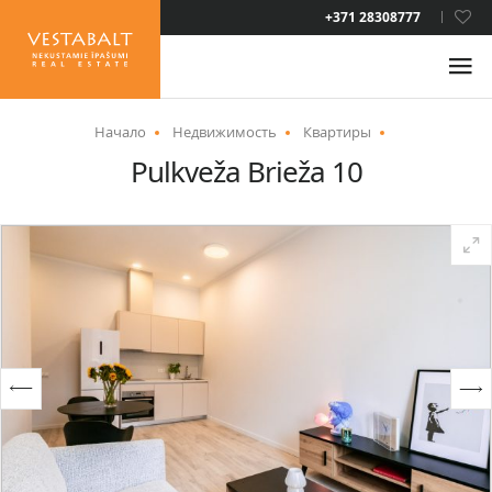
LAT
+371 28308777
RUS
ENG
Начало
Недвижимость
Квартиры
Pulkveža Brieža 10
О НАС
НОВОСТИ
НЕДВИЖИМОСТЬ
УСЛУГИ
ВИД НА ЖИТЕЛЬСТВО
КОНТАКТЫ