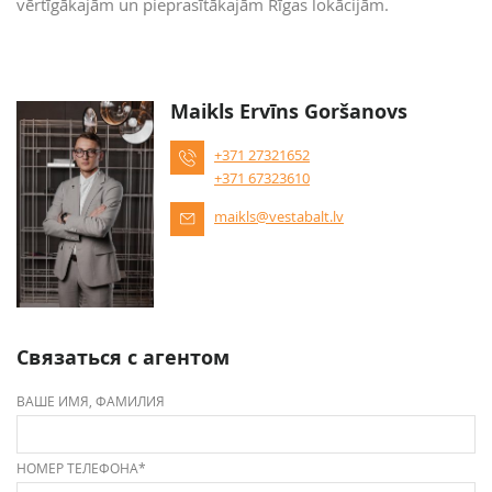
vērtīgākajām un pieprasītākajām Rīgas lokācijām.
Maikls Ervīns Goršanovs
+371 27321652
+371 67323610
maikls@vestabalt.lv
Связаться с агентом
ВАШЕ ИМЯ, ФАМИЛИЯ
НОМЕР ТЕЛЕФОНА*