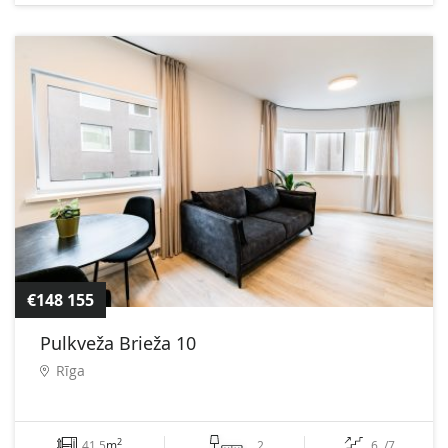
€148 155
Pulkveža Brieža 10
Rīga
2
41.5
m
2
6 ./7