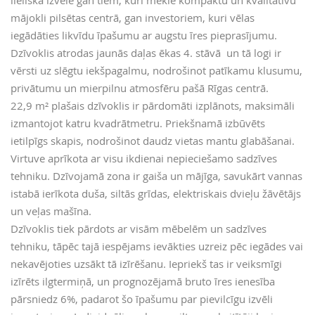
lieliska izvēle gan tiem, kuri meklē kompaktu un kvalitatīvu
mājokli pilsētas centrā, gan investoriem, kuri vēlas
iegādāties likvīdu īpašumu ar augstu īres pieprasījumu.
Dzīvoklis atrodas jaunās daļas ēkas 4. stāvā un tā logi ir
vērsti uz slēgtu iekšpagalmu, nodrošinot patīkamu klusumu,
privātumu un mierpilnu atmosfēru pašā Rīgas centrā.
22,9 m² plašais dzīvoklis ir pārdomāti izplānots, maksimāli
izmantojot katru kvadrātmetru. Priekšnamā izbūvēts
ietilpīgs skapis, nodrošinot daudz vietas mantu glabāšanai.
Virtuve aprīkota ar visu ikdienai nepieciešamo sadzīves
tehniku. Dzīvojamā zona ir gaiša un mājīga, savukārt vannas
istabā ierīkota duša, siltās grīdas, elektriskais dvieļu žāvētājs
un veļas mašīna.
Dzīvoklis tiek pārdots ar visām mēbelēm un sadzīves
tehniku, tāpēc tajā iespējams ievākties uzreiz pēc iegādes vai
nekavējoties uzsākt tā izīrēšanu. Iepriekš tas ir veiksmīgi
izīrēts ilgtermiņā, un prognozējamā bruto īres ienesība
pārsniedz 6%, padarot šo īpašumu par pievilcīgu izvēli