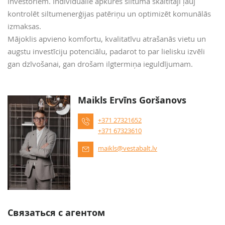
investoriem. Individuālie apkures siltuma skaitītāji ļauj
kontrolēt siltumenerģijas patēriņu un optimizēt komunālās
izmaksas.
Mājoklis apvieno komfortu, kvalitatīvu atrašanās vietu un
augstu investīciju potenciālu, padarot to par lielisku izvēli
gan dzīvošanai, gan drošam ilgtermiņa ieguldījumam.
Maikls Ervīns Goršanovs
+371 27321652
+371 67323610
maikls@vestabalt.lv
Связаться с агентом