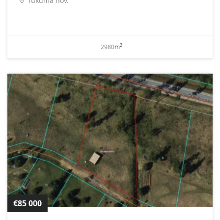
Tukuma nov.
2
2980
m
€85 000