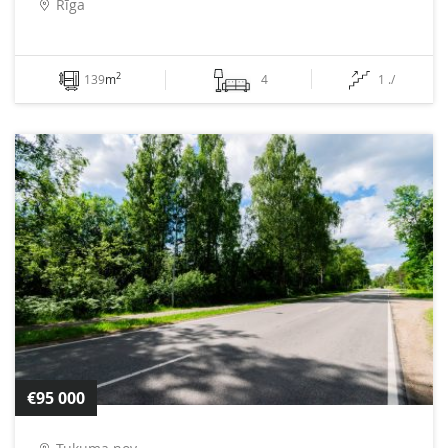
Rīga
2
139
m
4
1 ./
€95 000