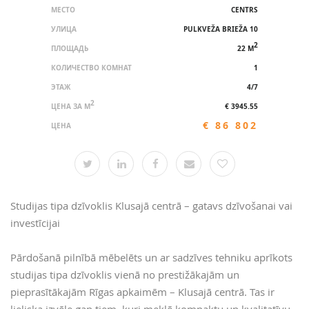
МЕСТО
CENTRS
УЛИЦА
PULKVEŽA BRIEŽA 10
2
ПЛОЩАДЬ
22 M
КОЛИЧЕСТВО КОМНАТ
1
ЭТАЖ
4/7
2
ЦЕНА ЗА M
€ 3945.55
€ 86 802
ЦЕНА
Studijas tipa dzīvoklis Klusajā centrā – gatavs dzīvošanai vai
investīcijai
Pārdošanā pilnībā mēbelēts un ar sadzīves tehniku aprīkots
studijas tipa dzīvoklis vienā no prestižākajām un
pieprasītākajām Rīgas apkaimēm – Klusajā centrā. Tas ir