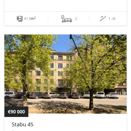
2
41.9
m
2
1 ./6
€90 000
Stabu 45