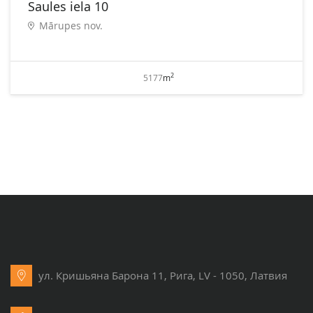
Saules iela 10
Mārupes nov.
2
5177
m
ул. Кришьяна Барона 11, Рига, LV - 1050, Латвия