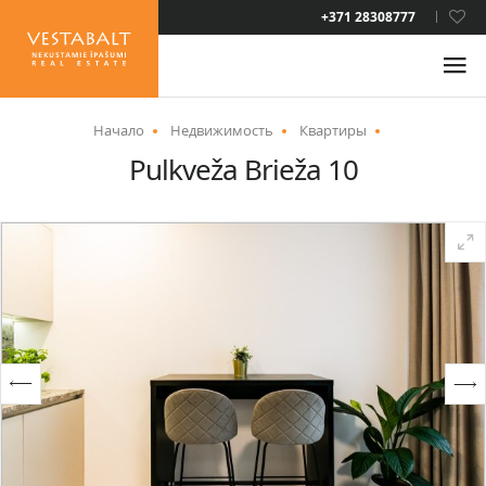
LAT
+371 28308777
RUS
ENG
Начало
Недвижимость
Квартиры
Pulkveža Brieža 10
О НАС
НОВОСТИ
НЕДВИЖИМОСТЬ
УСЛУГИ
ВИД НА ЖИТЕЛЬСТВО
КОНТАКТЫ