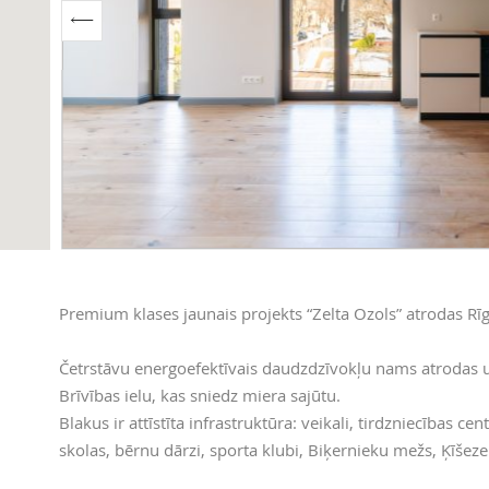
Premium klases jaunais projekts “Zelta Ozols” atrodas Rīg
Četrstāvu energoefektīvais daudzdzīvokļu nams atrodas uz
Brīvības ielu, kas sniedz miera sajūtu.
Blakus ir attīstīta infrastruktūra: veikali, tirdzniecības ce
skolas, bērnu dārzi, sporta klubi, Biķernieku mežs, Ķīše