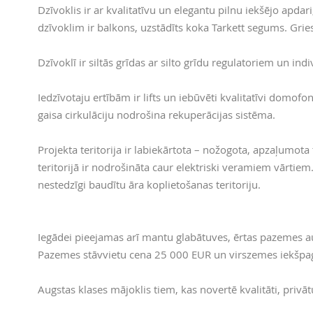
Dzīvoklis ir ar kvalitatīvu un elegantu pilnu iekšējo apda
dzīvoklim ir balkons, uzstādīts koka Tarkett segums. Gries
Dzīvoklī ir siltās grīdas ar silto grīdu regulatoriem un ind
Iedzīvotaju ertībām ir lifts un iebūvēti kvalitatīvi domofon
gaisa cirkulāciju nodrošina rekuperācijas sistēma.
Projekta teritorija ir labiekārtota – nožogota, apzaļumota
teritorijā ir nodrošināta caur elektriski veramiem vārtiem.
nestedzīgi baudītu āra koplietošanas teritoriju.
Iegādei pieejamas arī mantu glabātuves, ērtas pazemes a
Pazemes stāvvietu cena 25 000 EUR un virszemes iekšp
Augstas klases mājoklis tiem, kas novertē kvalitāti, privā