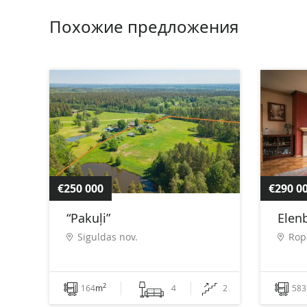
Похожие предложения
€250 000
€290 0
“Pakuļi”
Elenb
Siguldas nov.
Rop
2
164
m
4
2
583