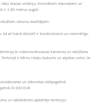
ri, labu skaņas izolāciju, klusinātiem stāvvadiem un
ti ir 2.80 metrus augsti.
ividuāliem siltuma skaitītājiem.
i, kā arī katrā dzīvoklī ir kondicionieris un vienmērīgu
 teritorija (ir videonovērosanas kameras) un iekļūšana
 Teritorijā ir bērnu rotaļu laukums un atpūtas soliņi, lai
utostāvvietas un stāvvietas iekšpagalmā.
agalmā 20 000 EUR.
tumu un labiekārtotu apkārtējo teritoriju!