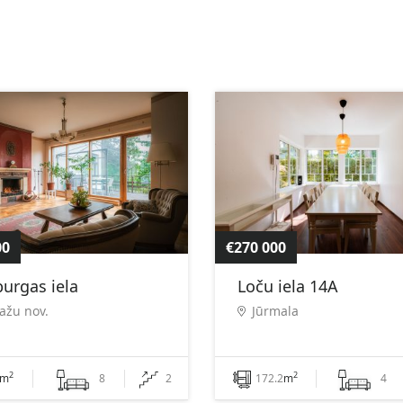
00
€270 000
urgas iela
Loču iela 14A
ažu nov.
Jūrmala
2
2
m
8
2
172.2
m
4