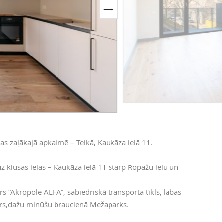
as zaļākajā apkaimē – Teikā, Kaukāza ielā 11.
 klusas ielas – Kaukāza ielā 11 starp Ropažu ielu un
ntrs “Akropole ALFA”, sabiedriskā transporta tīkls, labas
zers,dažu minūšu braucienā Mežaparks.