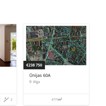
€238 750
Ūnijas 60A
Rīga
2
2
4775
m