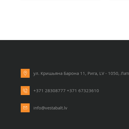
ул. Кришьяна Барона 11, Рига, LV - 1050, Ла
+371 28308777
+371 67323610
info@vestabalt.lv