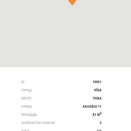
ID
19951
ГОРОД
RĪGA
МЕСТО
TEIKA
УЛИЦА
KAUKĀZA 11
2
ПЛОЩАДЬ
81 M
КОЛИЧЕСТВО КОМНАТ
3