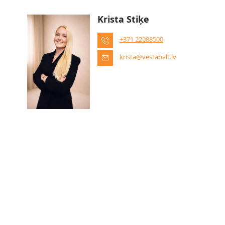
Krista Stiķe
+371 22088500
krista@vestabalt.lv