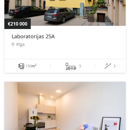
€210 000
Laboratorijas 25A
Rīga
2
150
m
5
3