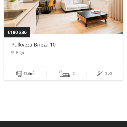
€180 336
Pulkveža Brieža 10
Rīga
2
45.6
m
2
5 ./5