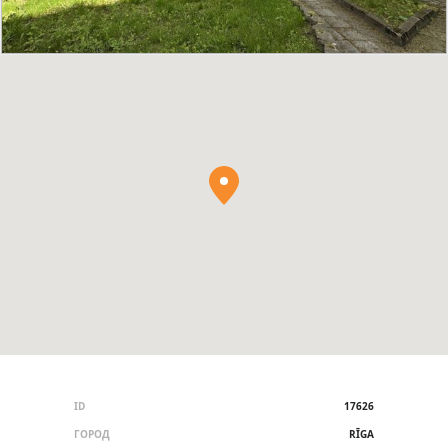
ID
17626
ГОРОД
RĪGA