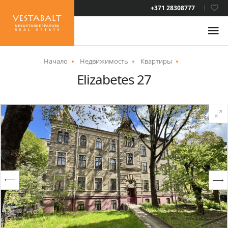
LAT
+371 28308777
RUS
ENG
Начало
Недвижимость
Квартиры
Elizabetes 27
О НАС
НОВОСТИ
НЕДВИЖИМОСТЬ
УСЛУГИ
ВИД НА ЖИТЕЛЬСТВО
КОНТАКТЫ