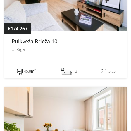
€174 267
Pulkveža Brieža 10
Rīga
2
45.8
m
2
5 ./5