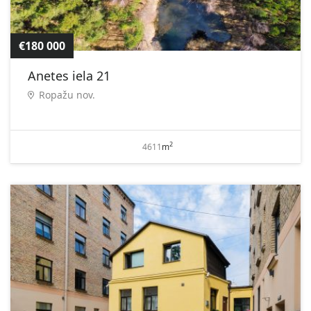
€180 000
Anetes iela 21
Ropažu nov.
2
4611
m