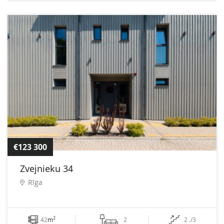
€123 300
Zvejnieku 34
Rīga
2
42
m
2
2 ./3