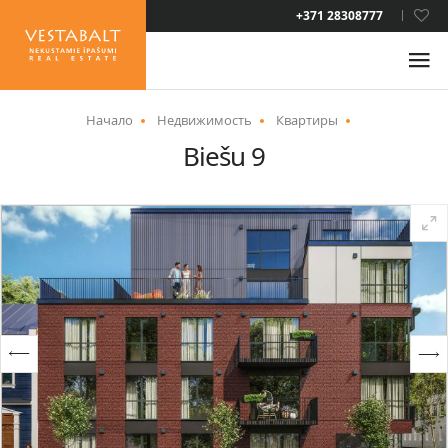
LAT
+371 28308777
RUS
ENG
Начало
Недвижимость
Квартиры
Biešu 9
О НАС
НОВОСТИ
НЕДВИЖИМОСТЬ
УСЛУГИ
ВИД НА ЖИТЕЛЬСТВО
КОНТАКТЫ