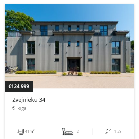
€124 999
Zvejnieku 34
Rīga
2
41
m
2
1 ./3