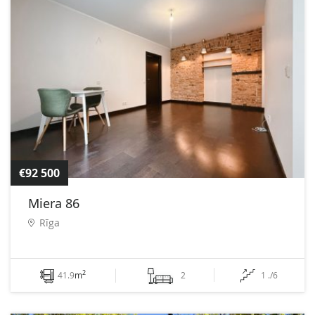
€92 500
Miera 86
Rīga
2
41.9
m
2
1 ./6