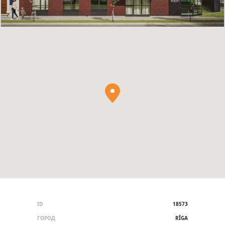
ID
18573
ГОРОД
RĪGA