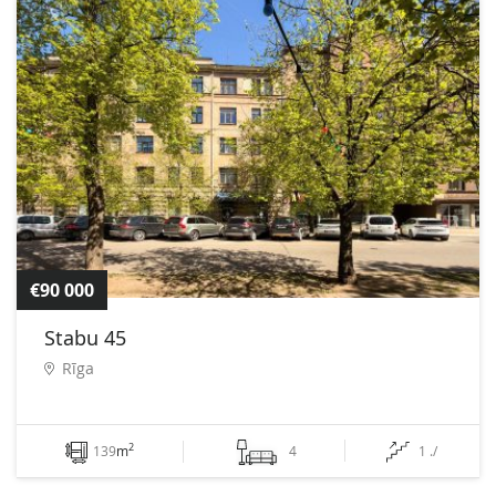
€90 000
Stabu 45
Rīga
2
139
m
4
1 ./