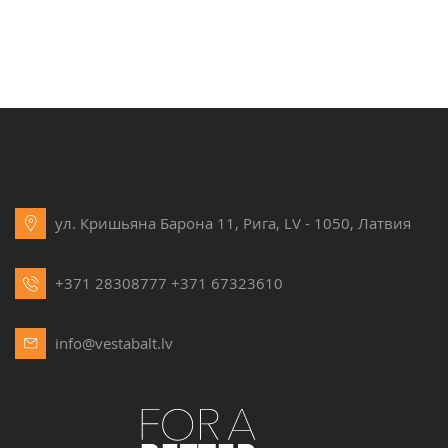
ул. Кришьяна Барона 11, Рига, LV - 1050, Латвия
+371 28308777
+371 67323610
info@vestabalt.lv