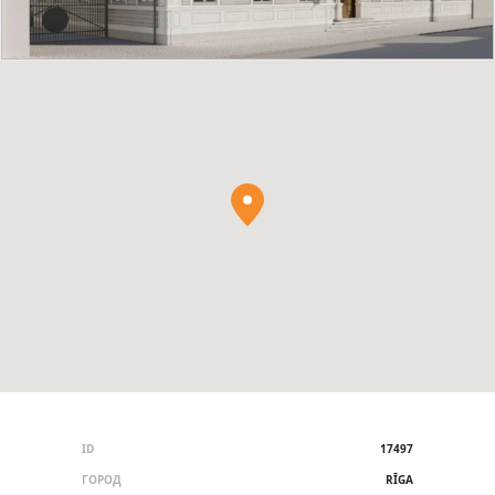
ID
17497
ГОРОД
RĪGA