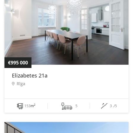
€995 000
Elizabetes 21a
Rīga
2
153
m
5
3 ./5