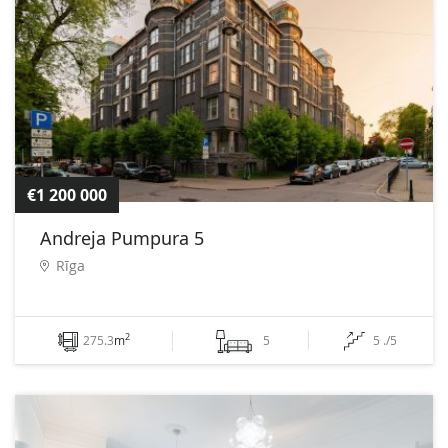
€1 200 000
Andreja Pumpura 5
Rīga
2
275.3
m
5
5 ./5