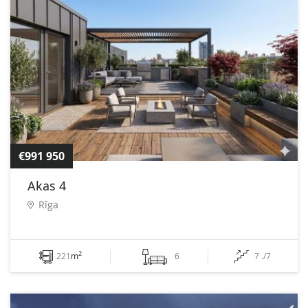
€991 950
Akas 4
Rīga
2
221
m
6
7 ./7