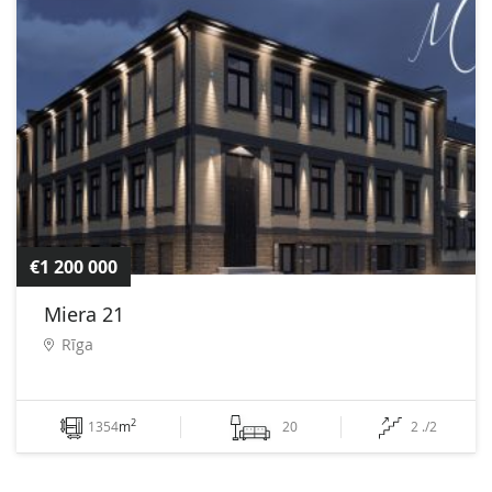
€1 200 000
Miera 21
Rīga
2
1354
m
20
2 ./2